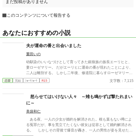
まだ投稿がありません
このコンテンツについて報告する
あなたにおすすめの小説
夫が運命の番と出会いました
重田いの
幼馴染のいいなづけとして育ってきた銀狼族の族長エーリヒと、
妻ローゼマリー。 だがエーリヒに運命の番が現れたことにより、
二人は離別する。 しかし二年後、修道院に暮らすローゼマリーの
元へエーリヒが現れ――!?
文字数：7,115
恋愛
完結
ｼｮｰﾄｼｮｰﾄ
R15
怒らせてはいけない人々 ～雉も鳴かずば撃たれまい
に～
美袋和仁
ある夜、一人の少女が婚約を解消された。根も葉もない噂によ
る冤罪だが、事を荒立てたくない彼女は従容として婚約解消され
る。 しかしその背後で爆音が轟き、一人の男性が姿を見せた。
彼は少女の父親。 怒らせてはならない人々に繋がる少女の婚約