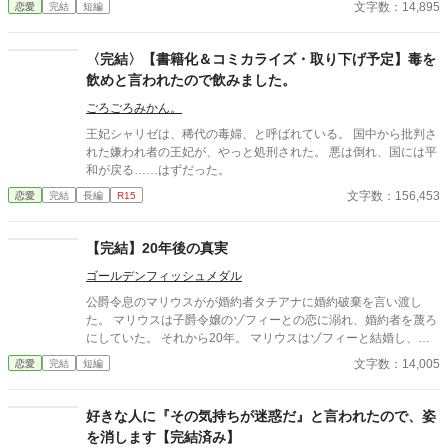
文字数：14,895
恋愛
完結
短編
解消が、思わぬ展開を導きだす。 なんとなくの一気書き。御笑
覧下さると幸いです。
〈完結〉【書籍化＆コミカライズ・取り下げ予定】毒を
飲めと言われたので飲みました。
ごろごろみかん。
王妃シャリゼは、稀代の毒婦、と呼ばれている。 国中から批判さ
れた嫌われ者の王妃が、やっと処刑された。 悪は倒れ、国には平
和が戻る……はずだった。
文字数：156,453
恋愛
完結
長編
R15
【完結】20年後の真実
ゴールデンフィッシュメダル
公爵令息のマリウスがが婚約者タチアナに婚約破棄を言い渡し
た。 マリウスは子爵令嬢のゾフィーとの恋に溺れ、婚約者を蔑ろ
にしていた。 それから20年。 マリウスはゾフィーと結婚し、タ
チアナは伯爵夫人となっていた。 そして、娘の恋愛を機にマリウ
文字数：14,005
恋愛
完結
短編
スは婚約破棄騒動の真実を知る。 おじさんが昔を思い出しながら
もだもだするだけのお話です。 全4話書き上げ済み。
好きな人に『その気持ちが迷惑だ』と言われたので、姿
を消します【完結済み】