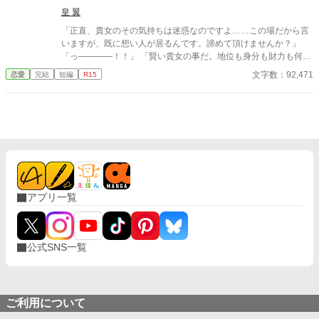
皇 翼
「正直、貴女のその気持ちは迷惑なのですよ……この場だから言
いますが、既に想い人が居るんです。諦めて頂けませんか？」
「っ――――！！」 「賢い貴女の事だ。地位も身分も財力も何も
かもが貴女にとっては高嶺の花だと元々分かっていたのでしょ
文字数：92,471
恋愛
完結
短編
R15
う？そんな感情を持っているだけ時間が無駄だと思いません
か？」 クロエの気持ちなどお構いなしに、言葉は続けられる。既
に想い人がいる。気持ちが迷惑。諦めろ。時間の無駄。彼は止ま
らず話し続ける。彼が口を開く度に、まるで弾丸のように心を抉
っていった。 ＊＊＊＊＊＊ ・執筆時間空けてしまった間に途中過
程が気に食わなくなったので、設定などを少し変えて改稿してい
ます。
アプリ一覧
公式SNS一覧
ご利用について