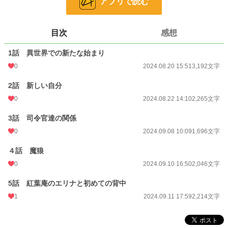
アプリで読む
恋愛
66,320 位 / 66,320 件
お気に入り
3
目次
感想
24h.ポイント
0 pt
1話 異世界での新たな始まり
文字数
11,413
0
2024.08.20 15:51
3,192文字
更新日時
2024.09.11 17:59
2話 新しい自分
初回公開日時
2024.08.20 15:51
0
2024.08.22 14:10
2,265文字
週間ポイント
0 pt (228,619 位)
3話 司令官達の関係
月間ポイント
7 pt (116,421 位)
0
2024.09.08 10:09
1,696文字
年間ポイント
210 pt (124,512 位)
４話 魔狼
0
2024.09.10 16:50
2,046文字
累計ポイント
2,202 pt (161,214 位)
5話 紅葉庵のエリナと初めての背中
1
2024.09.11 17:59
2,214文字