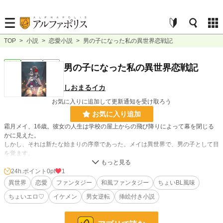
TOP
>
小説
>
恋愛小説
>
男の子になった私の異世界恋戦記
恋愛
連載中
長編
男の子になった私の異世界恋戦記
しおまるイカ
お気に入りに追加して更新通知を受け取ろう
お気に入り追加
霜月メイ、16歳。彼女の人生は学校の屋上からの飛び降りによって幕を閉じる
かに見えた。
しかし、それは新たな始まりの序章であった。メイは異世界で、男の子として目
を覚ます。
彼女はそこで魔獣を討伐する軍に加わることになる。新たな世界で出会った魅力
的な
24h.ポイント
0pt
1
人々との恋愛、初めての経験、そして過酷な過去を乗り越えることで、メイは真
異世界
恋愛
ファンタジー
和風ファンタジー
ちょいBL風味
の自己を見つけていく。
ちょいエロ♡
イケメン
男女逆転
挿絵付き小説
小説
228,619 位 / 228,619 件