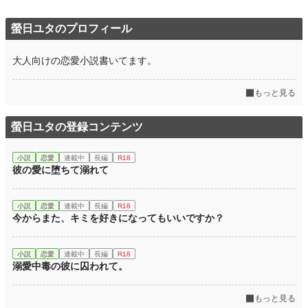
累計ポイント
11,463 pt (91,435 位)
螢日ユタのプロフィール
大人向けの恋愛小説書いてます。
もっと見る
螢日ユタの登録コンテンツ
小説
恋愛
連載中
長編
R18
彼の愛に堕ちて溺れて
小説
恋愛
連載中
長編
R18
今からまた、キミを好きになってもいいですか？
小説
恋愛
連載中
長編
R18
溺愛中毒の彼に囚われて。
もっと見る