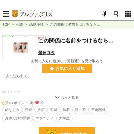
TOP
>
小説
>
恋愛小説
>
この関係に名前をつけるなら…
恋愛
連載中
長編
R18
この関係に名前をつけるなら…
螢日ユタ
お気に入りに追加して更新通知を受け取ろう
お気に入り追加
二人に迫られて、
断りきれず、
24h.ポイント
14pt
10
どちらとも関係を持ってしまった私が一番悪い。
幼なじみ
狂愛
嫉妬
束縛
執着
独占欲
三角関係
身体だけの関係
エタニティ
大学生
それは解ってるけど、