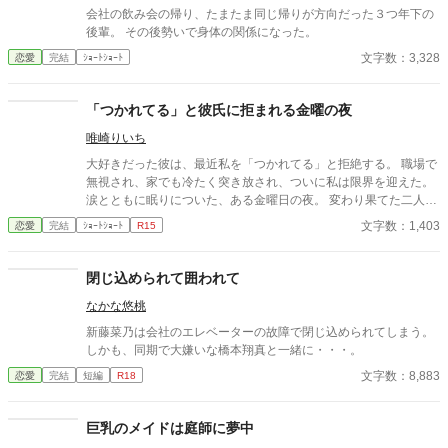
会社の飲み会の帰り、たまたま同じ帰りが方向だった３つ年下の
後輩。 その後勢いで身体の関係になった。
文字数：3,328
恋愛
完結
ｼｮｰﾄｼｮｰﾄ
「つかれてる」と彼氏に拒まれる金曜の夜
唯崎りいち
大好きだった彼は、最近私を「つかれてる」と拒絶する。 職場で
無視され、家でも冷たく突き放され、ついに私は限界を迎えた。
涙とともに眠りについた、ある金曜日の夜。 変わり果てた二人の
関係は、予想もしない結末を迎える。
文字数：1,403
恋愛
完結
ｼｮｰﾄｼｮｰﾄ
R15
閉じ込められて囲われて
なかな悠桃
新藤菜乃は会社のエレベーターの故障で閉じ込められてしまう。
しかも、同期で大嫌いな橋本翔真と一緒に・・・。
文字数：8,883
恋愛
完結
短編
R18
巨乳のメイドは庭師に夢中