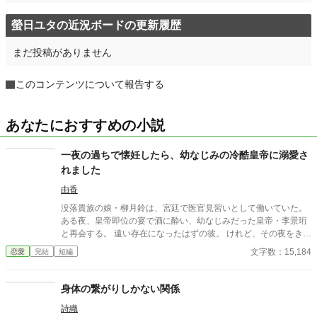
螢日ユタの近況ボードの更新履歴
まだ投稿がありません
このコンテンツについて報告する
あなたにおすすめの小説
一夜の過ちで懐妊したら、幼なじみの冷酷皇帝に溺愛さ
れました
由香
没落貴族の娘・柳月鈴は、宮廷で医官見習いとして働いていた。
ある夜、皇帝即位の宴で酒に酔い、幼なじみだった皇帝・李景珩
と再会する。 遠い存在になったはずの彼。 けれど、その夜をきっ
かけに月鈴の運命は大きく動き出す。 冷酷と恐れられる皇帝が、
文字数：15,184
恋愛
完結
短編
なぜか彼女だけには甘すぎて――。
身体の繋がりしかない関係
詩織