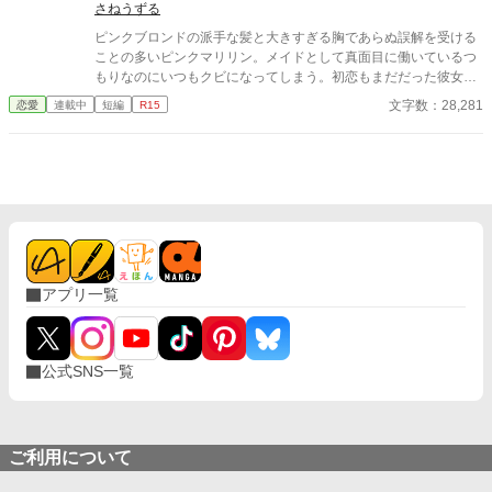
さねうずる
ピンクブロンドの派手な髪と大きすぎる胸であらぬ誤解を受ける
ことの多いピンクマリリン。メイドとして真面目に働いているつ
もりなのにいつもクビになってしまう。初恋もまだだった彼女が
やっとの思いで雇ってもらえたお屋敷にいたのは、大きくて無口
文字数：28,281
恋愛
連載中
短編
R15
な庭師のエバンスさん。彼のことが気になる彼女は、、、、
アプリ一覧
公式SNS一覧
ご利用について