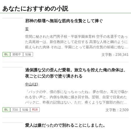
あなたにおすすめの小説
邪神の祭壇へ無垢な筋肉を生贄として捧ぐ
零
世間に秘された名門男子校・平坂学園体育科 空手の名選手であっ
た高尾雄一は、新任教師として赴任する 高潔な人格と鋼のように
鍛えられた肉体 それは、学園にとって最高の生贄の候補に他なら
なかった 至高の筋肉を持つ、精神を削られ意志をなくした青年を
文字数：236,341
BL
連載中
短編
太古の神に捧げるため、“水”、“風”、“土”の信奉者達が暗躍する 意
志をなくし筋肉の操り人形と化した“デク” 消える教師 山奥の男子
校で繰り広げられるダークファンタジー
過保護な父の歪んだ愛着。旅立ちを控えた俺の身体は、
夜ごとに父の形で塗り潰される
中山(ほ)
「パックの中、僕の形になっちゃったね」 夢か現か。耳元で囁か
れる甘い声と、内側を執拗に掻き回す熱。翌朝、自室で目覚めた
パックに、昨夜の記憶はない。ただ、疼くような下腹部の熱だけ
が残っていた。 相談しようと向かった相手こそが、自分を侵食し
文字数：2,509
BL
完結
短編
R18
ている張本人だとも知らずに、パックは父の部屋の扉を開く。 こ
のお話はムーンライトでも投稿してます〜
愛人は嫌だったので別れることにしました。