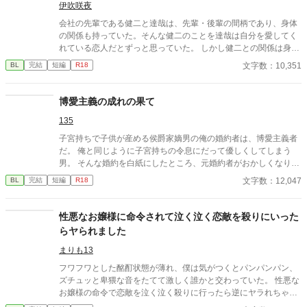
伊吹咲夜
会社の先輩である健二と達哉は、先輩・後輩の間柄であり、身体
の関係も持っていた。そんな健二のことを達哉は自分を愛してく
れている恋人だとずっと思っていた。 しかし健二との関係は身体
だけで、それ以上のことはない。疑問に思っていた日、健二が結
文字数：10,351
BL
完結
短編
R18
婚したと朝礼で報告が。健二は達哉のことを愛してはいなかった
のか？
博愛主義の成れの果て
135
子宮持ちで子供が産める侯爵家嫡男の俺の婚約者は、博愛主義者
だ。 俺と同じように子宮持ちの令息にだって優しくしてしまう
男。 そんな婚約を白紙にしたところ、元婚約者がおかしくなりは
じめた……。
文字数：12,047
BL
完結
短編
R18
性悪なお嬢様に命令されて泣く泣く恋敵を殺りにいった
らヤられました
まりも13
フワフワとした酩酊状態が薄れ、僕は気がつくとパンパンパン、
ズチュッと卑猥な音をたてて激しく誰かと交わっていた。 性悪な
お嬢様の命令で恋敵を泣く泣く殺りに行ったら逆にヤラれちゃっ
た、ちょっとアホな子の話です。 （ムーンライトノベルにも掲載