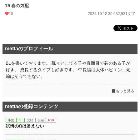
19 春の気配
10
2025.10.12 20:03
2,931文字
mettaのプロフィール
BLを書いております。 飄々としてる子や真面目で芯のある子が
好き。 成長するタイプも好きです。 中長編は大体ハピエン、短
編はそうでもない。
もっと見る
mettaの登録コンテンツ
小説
BL
完結
長編
R18
試情のΩは番えない