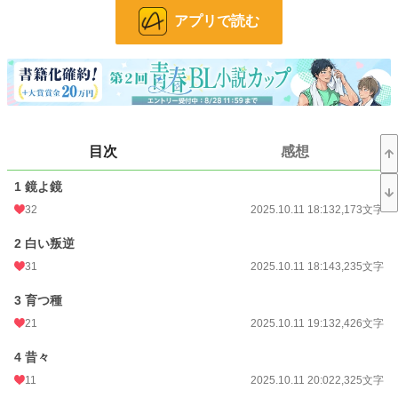
います。
アプリで読む
・血の描写が多く、人も死にます。
・タグ等は充分にご注意下さい。
小説
37,179 位 / 228,619 件
BL
10,013 位 / 31,393 件
お気に入り
24
目次
感想
24h.ポイント
7 pt
1 鏡よ鏡
文字数
51,849
32
2025.10.11 18:13
2,173文字
更新日時
2025.10.12 20:03
2 白い叛逆
初回公開日時
2025.10.11 16:54
31
2025.10.11 18:14
3,235文字
初回完結日時
2025.10.12 20:03
3 育つ種
21
2025.10.11 19:13
2,426文字
週間ポイント
56 pt (43,923 位)
4 昔々
月間ポイント
189 pt (52,811 位)
11
2025.10.11 20:02
2,325文字
年間ポイント
10,455 pt (30,528 位)