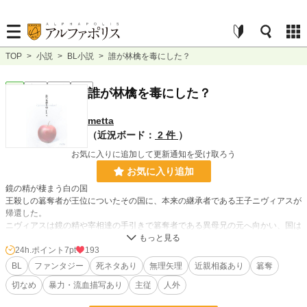
TOP
>
小説
>
BL小説
>
誰が林檎を毒にした？
BL
完結
長編
R18
誰が林檎を毒にした？
metta
（近況ボード：
2 件
）
お気に入りに追加して更新通知を受け取ろう
お気に入り追加
鏡の精が棲まう白の国
王殺しの簒奪者が王位についたその国に、本来の継承者である王子ニヴィアスが
帰還した。
ニヴィアスは鏡の精や宰相達の手引きで簒奪者である異母兄の元へ向かい、国は
奪還した。しかし兄と鏡の精を失ったニヴィアスの心が晴れる事はなく――
何故優しい兄がこうなってしまったのか。
24h.ポイント
7pt
193
それを知るためにニヴィアスは自らの精霊に向かい、言霊を唱えた。
BL
ファンタジー
死ネタあり
無理矢理
近親相姦あり
簒奪
切なめ
暴力・流血描写あり
主従
人外
・ほんのりモチーフは白雪姫ですが、ほんのちょっとです。
・いきなりメリバな死ネタから始まりますが、そんなに悪い終わりではないと思