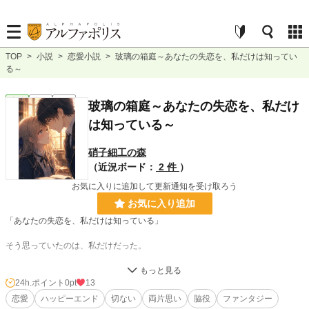
TOP
>
小説
>
恋愛小説
>
玻璃の箱庭～あなたの失恋を、私だけは知ってい
る～
恋愛
完結
短編
玻璃の箱庭～あなたの失恋を、私だけ
は知っている～
硝子細工の森
（近況ボード：
2 件
）
お気に入りに追加して更新通知を受け取ろう
お気に入り追加
「あなたの失恋を、私だけは知っている」
そう思っていたのは、私だけだった。
互いに脇役だと思い込み、互いに諦めていた二人。
雪に埋もれた恋は、三年後、琥珀の花とともに再び動き出す――。
24h.ポイント
0pt
13
恋愛
ハッピーエンド
切ない
両片思い
脇役
ファンタジー