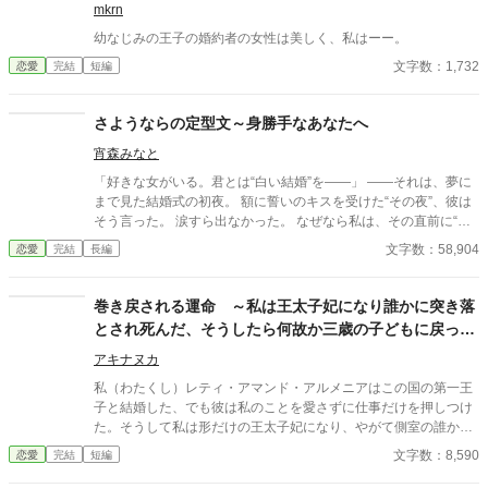
mkrn
幼なじみの王子の婚約者の女性は美しく、私はーー。
文字数：1,732
恋愛
完結
短編
さようならの定型文～身勝手なあなたへ
宵森みなと
「好きな女がいる。君とは“白い結婚”を——」 ――それは、夢に
まで見た結婚式の初夜。 額に誓いのキスを受けた“その夜”、彼は
そう言った。 涙すら出なかった。 なぜなら私は、その直前に“前
世の記憶”を思い出したから。 ……よりによって、元・男の人生
文字数：58,904
恋愛
完結
長編
を。 夫には白い結婚宣言、恋も砕け、初夜で絶望と救済で、目覚
めたのは皮肉にも、“現実”と“前世”の自分だった。 ｢さようなら｣
だって、もう誰かに振り回されるなんて嫌。 慰謝料もらって悠々
巻き戻される運命 ～私は王太子妃になり誰かに突き落
自適なシングルライフ。 別居、自立して、左団扇の人生送ってみ
とされ死んだ、そうしたら何故か三歳の子どもに戻って
せますわ。 だけど元・夫も、従兄も、世間も――私を放ってはく
いた～
れないみたい？ 「……何それ、私の人生、まだ波乱あるの？」 は
アキナヌカ
い、あります。盛りだくさんで。 元・男、今・女。 “白い結婚か
私（わたくし）レティ・アマンド・アルメニアはこの国の第一王
らの離縁”から始まる、人生劇場ここに開幕。 -----『白い結婚の行
子と結婚した、でも彼は私のことを愛さずに仕事だけを押しつけ
方』シリーズ ----- 『白い結婚の行方』の物語が始まる、前のお
た。そうして私は形だけの王太子妃になり、やがて側室の誰かに
話です。
バルコニーから突き落とされて死んだ。でも、気がついたら私は
文字数：8,590
恋愛
完結
短編
三歳の子どもに戻っていた。