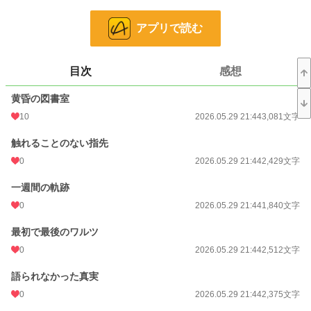
小説
228,657 位 / 228,657 件
アプリで読む
恋愛
66,335 位 / 66,335 件
お気に入り
5
目次
感想
24h.ポイント
0 pt
黄昏の図書室
文字数
42,779
10
2026.05.29 21:44
3,081文字
更新日時
2026.05.30 02:12
触れることのない指先
初回公開日時
2026.05.11 02:52
0
2026.05.29 21:44
2,429文字
初回完結日時
2026.05.11 19:39
一週間の軌跡
週間ポイント
49 pt (46,319 位)
0
2026.05.29 21:44
1,840文字
月間ポイント
140 pt (58,597 位)
最初で最後のワルツ
年間ポイント
2,752 pt (59,521 位)
0
2026.05.29 21:44
2,512文字
累計ポイント
2,759 pt (151,217 位)
語られなかった真実
0
2026.05.29 21:44
2,375文字