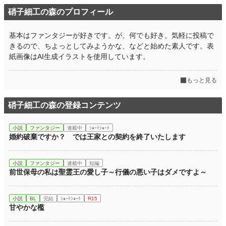
硝子細工の森のプロフィール
基本はファンタジーが好きです。が、何でも好き。気軽に投稿で
きるので、ちよっとしてみようかな、などと始めた素人です。表
紙画像はAI生成イラストを使用しています。
もっと見る
硝子細工の森の登録コンテンツ
小説
ファンタジー
連載中
ｼｮｰﾄｼｮｰﾄ
婚約破棄ですか？ では王家との契約を終了いたします
小説
ファンタジー
連載中
短編
前世保母の私は聖霊王の愛し子～行儀の悪い子はダメですよ～
小説
BL
完結
ｼｮｰﾄｼｮｰﾄ
R15
甘やかな檻