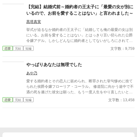
【完結】結婚式前～婚約者の王太子に「最愛の女が別に
いるので、お前を愛することはない」と言われました～
黒塔真実
挙式が迫るなか婚約者の王太子に「結婚しても俺の最愛の女は別
にいる。お前を愛することはない」とはっきり言い切られた公爵
令嬢アデル。しかしどんなに婚約者としてないがしろにされても
女性としての誇りを傷つけられても彼女は平気だった。なぜなら
文字数：9,759
恋愛
完結
短編
大切な「心の拠り所」があるから……。しかし、王立学園の卒業
ダンスパーティーの夜、アデルはかつてない、世にも酷い仕打ち
を受けるのだった―― ※神視点。■なろうにも別タイトルで重
やっぱりあなたは無理でした
複投稿←【ジャンル日間4位】。
あや乃
愛する婚約者とその恋人に嵌められ、断罪された挙句惨めに捨て
られた侯爵令嬢フローリア・コーラル。 修道院に向かう途中で不
遇の死を遂げた彼女は願った、もう一度人生をやり直したいと―
― 目覚めた時彼女の時間は半年前に巻き戻っていた。 今度こそ第
文字数：13,458
恋愛
完結
短編
一王子ジュリアンの心を取り戻し「愛する人から愛される」とい
うささやかな願いを叶えたいと奮闘するフローリアだが、半年後
フローリアが断罪されたあの日が再び訪れてしまう。 同じ光景、
同じ台詞、何もかもが同じ……でもたった一つだけ違っているこ
とがあって！？ ※「小説家になろう」さまにも掲載中