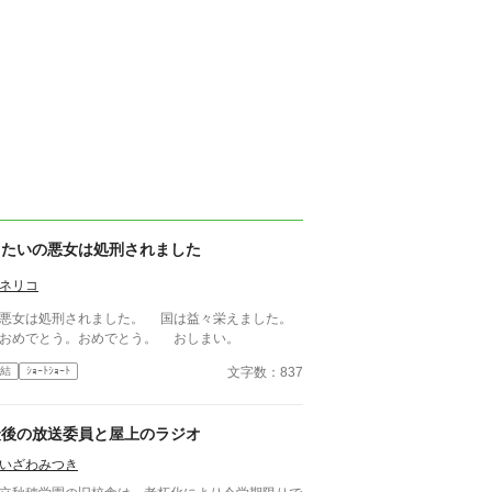
きたいの悪女は処刑されました
ネリコ
女は処刑されました。 国は益々栄えました。
めでとう。おめでとう。 おしまい。
文字数：837
結
ｼｮｰﾄｼｮｰﾄ
最後の放送委員と屋上のラジオ
いざわみつき