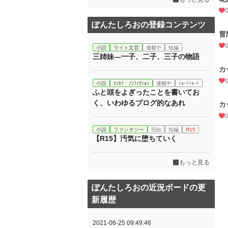
ぽんたしろおの登録コンテンツ
冒
小説
ライト文芸
連載中
短編
三姉妹―一子、二子、三子の物語
カ
小説
ｴｯｾｲ・ﾉﾝﾌｨｸｼｮﾝ
連載中
ｼｮｰﾄｼｮｰﾄ
ふと頭をよぎったことを書いてお
く、いわゆるブログ的なあれ
カ
小説
ファンタジー
完結
短編
R15
【R15】汚気に堕ちていく
もっと見る
ぽんたしろおの近況ボードの更
新履歴
2021-06-25 09:49:46