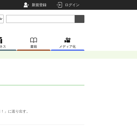
新規登録
ログイン
ネス
書籍
メディア化
！
本！」に送り出す。