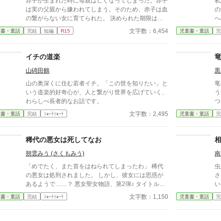
赤子が生まれた時に母親は亡くなってしまった。赤子
私
を削る行為で……。 記憶を失くしたヒロインと、幸
は実の父親から嫌われてしまう。そのため、赤子は血
の
せになりたいヒーローの物語。ハッピーエンドです。
の繋がらない女に育てられた。 決められた期限は十
へ
この作品は、他サイトにも投稿しております。 表紙
年。十歳になった女の子は母親代わりに連れられて城
と
文字数：6,454
童書・童話
完結
短編
R15
児童書・童話
完
絵は写真ACよりチョコラテさまの作品(写真ID:24928
に行くことになった。女の子の実の父親のもとへ
まう
6)をお借りしています。
——。女の子はさいごに何を願うのだろうか。
命
や
イチの道楽
ド
山碕田鶴
黒
で
旧
山の奥深くに住む若者イチ。「この世を知りたい」と
竜
た
いう道楽的好奇心が、人と繋がり世界を広げていく、
う
真
わらしべ長者的なお話です。
つ
送を開
て
文字数：2,495
童書・童話
完結
ｼｮｰﾄｼｮｰﾄ
児童書・童話
完
の
選択を
箱
賞
放
投
稀代の悪女は死してなお
ら
ラ
朔雲みう (さくもみう)
南
に
「めでたく、また首をはねられてしまったわ」 稀代
虫
え
の悪女は処刑されました。 しかし、彼女には思惑が
さ
胸
あるようで……？ 悪女聖女物語、第2弾♪ タイトルに
い
ま
は2通りの意味を込めましたが、他にもあるか
な
う
文字数：1,150
童書・童話
完結
ｼｮｰﾄｼｮｰﾄ
児童書・童話
完
も……？ ※ イラストは、親友の朝美智晴さまに描い
っ
ていただきました。
る
「