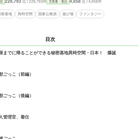
228,793
4,658
位 / 228,793件
位 / 4,658件
説
児童書・童話
秘密基地
異時空間
国家公務員
遊び場
ファンタジー
目次
限までに帰ることができる秘密基地異時空間・日本！ 爆誕
0
獣ごっこ（前編）
0
獣ごっこ（後編）
0
人管理官、着任
0
嫁ごっこ