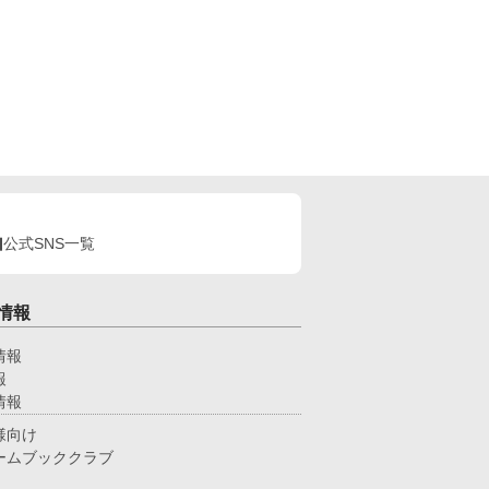
公式SNS一覧
情報
情報
報
情報
様向け
ームブッククラブ