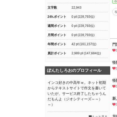
小
文字数
22,943
24h.ポイント
0 pt (228,793位)
週間ポイント
0 pt (228,793位)
月間ポイント
0 pt (228,793位)
年間ポイント
42 pt (161,157位)
門
累計ポイント
2,989 pt (147,684位)
怪
ぽんたしろおのプロフィール
怪
インコ好きの中高年ｗ。ネット初期
からテキストサイトで作文を書いて
いたが、サービス終了したちゃうん
新
だもんよ（ジオシティーズ～～）
～）
花
もっと見る