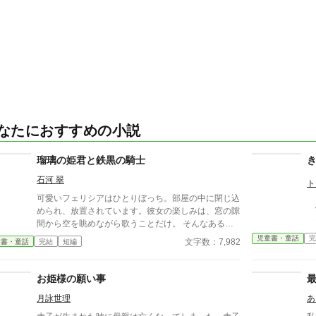
なたにおすすめの小説
瑠璃の姫君と鉄黒の騎士
石河 翠
ト
可愛いフェリシアはひとりぼっち。部屋の中に閉じ込
悪
められ、放置されています。彼女の楽しみは、窓の隙
お
間から空を眺めながら歌うことだけ。 そんなある日
フェリシアは、貧しい身なりの男の子にさらわれてし
児童書・童話
完
文字数：7,982
童書・童話
完結
短編
まいました。彼は本来自分が受け取るべきだった幸せ
を、フェリシアが台無しにしたのだと責め立てます。
突然のことに困惑しつつも、男の子のためにできるこ
お姫様の願い事
とはないかと悩んだあげく、彼女は一本の羽を渡すこ
月詠世理
あ
とに決めました。 大好きな友達に似た男の子に笑っ
てほしい、ただその一心で。けれどそれは、彼女の命