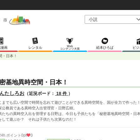
Web
稿漫画
レンタル
絵本ひろば
ビジ
コンテンツ大賞
間・日本！
密基地異時空間・日本！
んたしろお
（近況ボード：
18 件
）
こまでも広い空間で時間を忘れて遊びことができる異時空間を、国が全力で作った
家公務員である異時空入出管理官・日野広樹。
供たちの異時空入出を管理する日野は、今日も子供たちを「秘密基地異時空間・日
をして遊ぶか？ それは子供たち次第なのだ！
24h.ポイント
0pt
0