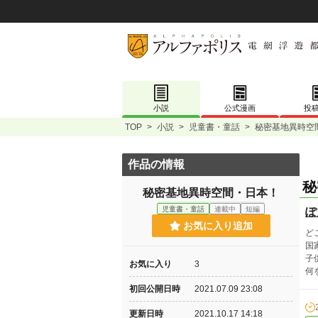
小説
公式漫画
投
TOP
>
小説
>
児童書・童話
>
秘密基地異時空
作品の情報
秘
秘密基地異時空間・日本！
児童書・童話
連載中
短編
ぽ
お気に入り追加
ど
国
子
お気に入り
3
何
初回公開日時
2021.07.09 23:08
更新日時
2021.10.17 14:18