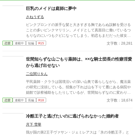
巨乳のメイドは庭師に夢中
さねうずる
ピンクブロンドの派手な髪と大きすぎる胸であらぬ誤解を受ける
ことの多いピンクマリリン。メイドとして真面目に働いているつ
もりなのにいつもクビになってしまう。初恋もまだだった彼女が
やっとの思いで雇ってもらえたお屋敷にいたのは、大きくて無口
文字数：28,281
恋愛
連載中
短編
R15
な庭師のエバンスさん。彼のことが気になる彼女は、、、、
世間知らずな山ごもり薬師は、××な騎士団長の性癖淫愛
から逃げ出せない
二位関りをん
平民薬師・クララは国境沿いの深い山奥で暮らしながら、魔法薬
の研究に没頭している。招集が下れば山を下りて麓にある病院や
娼館で診察補助をしたりしているが、世間知らずなのに変わりは
ない。 ある日、山の中で倒れている男性を発見。彼はなんと騎士
文字数：18,674
恋愛
連載中
長編
R18
団長・レイルドで女嫌いの噂を持つ人物だった。 当然女嫌いの噂
なんて知らないクララは良心に従い彼を助け、治療を施す。 だ
が、レイルドには隠している秘密……性癖があった。 ――君の××
冷酷王子と逃げたいのに逃げられなかった婚約者
××、触らせてもらえないだろうか？
月下 雪華
我が国の第2王子ヴァサン・ジェミレアスは「氷の冷酷王子」と