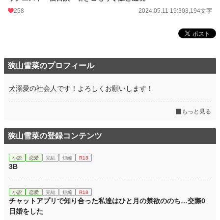
258
2024.05.11 19:30
3,194文字
狭山雪菜のプロフィール
犬溺愛の社会人です！よろしくお願いします！
もっと見る
狭山雪菜の登録コンテンツ
小説
恋愛
完結
短編
R18
3B
小説
恋愛
完結
短編
R18
チャットアプリで知り合った私達はひと月の禁欲ののち…交際0
日婚をした