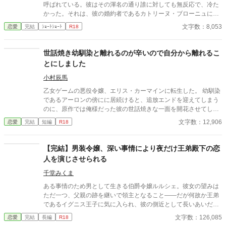
呼ばれている。彼はその渾名の通り誰に対しても無反応で、冷た
かった。それは、彼の婚約者であるカトリーヌ・ブローニュにで
さえ同じであった。そんな彼の前に現れた常識のない女に心を乱
文字数：8,053
恋愛
完結
ｼｮｰﾄｼｮｰﾄ
R18
したカトリーヌは婚約者の席から逃げる事を思いつく。だが、そ
れを阻止したのはカトリーヌに何も思っていなさそうなヴァサン
で…… 誰に対しても冷たい反応を取る王子とそんな彼がずっと好
世話焼き幼馴染と離れるのが辛いので自分から離れるこ
きになれない令嬢の話
とにしました
小村辰馬
乙女ゲームの悪役令嬢、エリス・カーマインに転生した。 幼馴染
であるアーロンの傍にに居続けると、追放エンドを迎えてしまう
のに、原作では俺様だった彼の世話焼きな一面を開花させてしま
い、居心地の良い彼のそばを離れるのが辛くなってしまう。 なら
文字数：12,906
恋愛
完結
短編
R18
ば彼の代わりに男友達を作ろうと画策するがーー
【完結】男装令嬢、深い事情により夜だけ王弟殿下の恋
人を演じさせられる
千堂みくま
ある事情のため男として生きる伯爵令嬢ルルシェ。彼女の望みは
ただ一つ、父親の跡を継いで領主となること――だが何故か王弟
であるイグニス王子に気に入られ、彼の側近として長いあいだ仕
えてきた。 女嫌いの王子はなかなか結婚してくれず、彼の結婚を
文字数：126,085
恋愛
完結
長編
R18
機に領地へ帰りたいルルシェはやきもきしている。しかし、ある