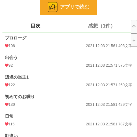
アプリで読む
小説
17,970 位 / 228,845 件
恋愛
7,932 位 / 66,370 件
目次
感想（1件）
お気に入り
1,229
プロローグ
24h.ポイント
42 pt
108
2021.12.03 21:56
1,403文字
文字数
28,727
出会う
92
2021.12.03 21:57
1,575文字
更新日時
2024.05.11 19:30
初回公開日時
辺境の当主1
2021.12.03 21:56
122
2021.12.03 21:57
1,259文字
初回完結日時
2021.12.04 22:14
初めてのお喋り
週間ポイント
301 pt (19,946 位)
130
2021.12.03 21:58
1,429文字
月間ポイント
1,064 pt (23,313 位)
日常
年間ポイント
19,523 pt (20,464 位)
115
2021.12.03 21:58
1,787文字
累計ポイント
522,503 pt (10,088 位)
勘違い