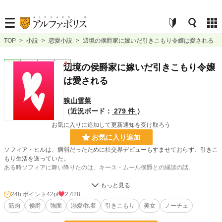
TOP
>
小説
>
恋愛小説
>
辺境の侯爵家に嫁いだ引きこもり令嬢は愛される
恋愛
完結
長編
R18
辺境の侯爵家に嫁いだ引きこもり令嬢
は愛される
狭山雪菜
（近況ボード：
279 件
）
お気に入りに追加して更新通知を受け取ろう
お気に入り追加
ソフィア・ヒルは、病弱だったために社交界デビューもすませておらず、引きこ
もり生活を送っていた。
ある時ソフィアに舞い降りたのは、キース・ムール侯爵との縁談の話。
ソフィアの状況を見て、嫁に来いと言う話に興味をそそられ、馬車で5日間かけ
て彼の元へと向かうとーー
24h.ポイント
42pt
2,428
筋肉
侯爵
強面
溺愛/執着
引きこもり
美女
ノーチェ
この作品は「小説家になろう」にも掲載しております。また、短編集〜リクエス
トと30日記念〜でも、続編を収録してます。