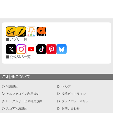
日とうとう些細なことが切っ掛けとなり、イグニスに女だとバレ
てしまった。 王子は性別の秘密を守る代わりに「俺の女嫌いが治
るように協力しろ」と持ちかけてきて、夜だけ彼の恋人を演じる
事になったのだが……。 ○ニブい男装令嬢と不器用な王子が恋を
する物語。○Ｒシーンには※印あり。 [男装令嬢は伯爵家を継ぎた
い！]の改稿版です。 ムーンライトでも公開中。
アプリ一覧
公式SNS一覧
ご利用について
利用規約
ヘルプ
アルファコイン利用規約
投稿ガイドライン
レンタルサービス利用規約
プライバシーポリシー
スコア利用規約
お問い合わせ