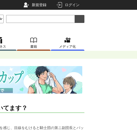
新規登録
ログイン
ネス
書籍
メディア化
いてます？
線を感じ、目線をむけると騎士団の第ニ副団長とバッ