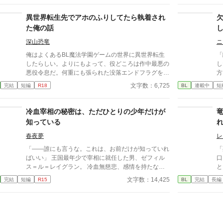
攻めに後継を作ることを進言するしかなく…。
馴
れ
異世界転生先でアホのふりしてたら執着され
を
た俺の話
て
な
深山恐竜
ニ
で抱き
俺はよくあるBL魔法学園ゲームの世界に異世界転生
「
に
したらしい。よりにもよって、役どころは作中最悪の
し
み、
悪役令息だ。何重にも張られた没落エンドフラグをへ
方
ル
し折る日々……なんてまっぴらごめんなので、前世の
魔獣に遭
文字数：6,725
完結
短編
R18
BL
連載中
短
スキル（引きこもり）を最大限活用して平和を勝ち取
だった。 
る！ ……はずだったのだが、どういうわけか俺の従
る？」 現れたの
者が「坊ちゃんの足すべすべ～」なんて言い出し
な
冷血宰相の秘密は、ただひとりの少年だけが
て！？
緒に
知っている
「おい
ョ
春夜夢
レ
の
「――誰にも言うな。これは、お前だけが知っていれ
「
魔
ばいい」 王国最年少で宰相に就任した男、ゼフィル
口
っぷり
ス＝ル＝レイグラン。 冷血無慈悲、感情を持たない
と
B
政の化け物として恐れられる彼は、 なぜか、貧民街
下
文字数：14,425
完結
短編
R15
BL
完結
長編
の少年リクを城へと引き取る。 誰に対しても一切の
竜
温情を見せないその男が、 唯一リクにだけは、優し
く微笑む―― その裏に隠された、王政を揺るがす“と
ある秘密”とは。 孤児の少年が踏み入れたのは、 権謀
術数渦巻く宰相の世界と、 その胸に秘められた「決