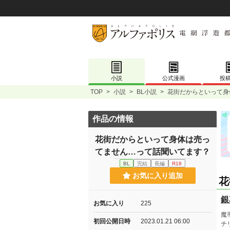
小説
公式漫画
投
TOP
>
小説
>
BL小説
>
花街だからといって身
作品の情報
花街だからといって身体は売っ
てません…って話聞いてます？
BL
完結
長編
R18
お気に入り追加
花
銀
お気に入り
225
魔
初回公開日時
2023.01.21 06:00
チ