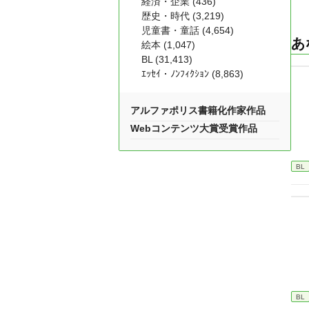
経済・企業 (436)
歴史・時代 (3,219)
児童書・童話 (4,654)
あ
絵本 (1,047)
BL (31,413)
ｴｯｾｲ・ﾉﾝﾌｨｸｼｮﾝ (8,863)
アルファポリス書籍化作家作品
Webコンテンツ大賞受賞作品
BL
BL