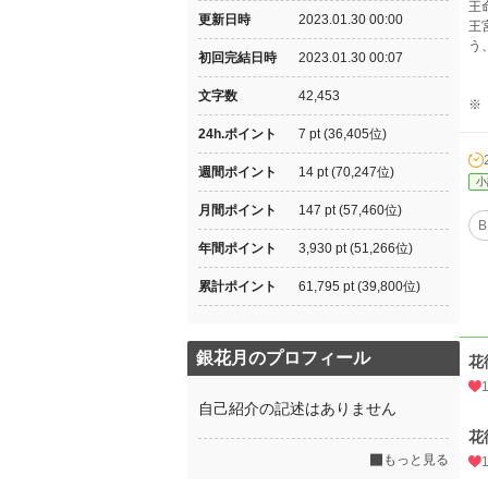
王
更新日時
2023.01.30 00:00
王
う
初回完結日時
2023.01.30 00:07
文字数
42,453
※
24h.ポイント
7 pt (36,405位)
週間ポイント
14 pt (70,247位)
小
月間ポイント
147 pt (57,460位)
B
年間ポイント
3,930 pt (51,266位)
累計ポイント
61,795 pt (39,800位)
銀花月のプロフィール
花
自己紹介の記述はありません
花
もっと見る