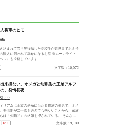
獣人将軍のヒモ
uta
き込まれて異世界移転した高校生が異世界でお金持
の獣人に飼われて幸せになるお話 ※ムーンライト
ベルにも投稿しています
文字数：10,072
「出来損ない」オメガと幼馴染の王弟アルフ
ァの、発情初夜
羽ミワ
ィリアムは王族の傍系に当たる貴族の長男で、オメ
。発情期が二十歳を過ぎても来ないことから、家族
らは「欠陥品」の烙印を押されている。 そんなウ
リアムは、政略結婚の駒として国内の有力貴族へ嫁
文字数：9,189
R18
ことが決まっていた。しかしその予定が一転し、幼