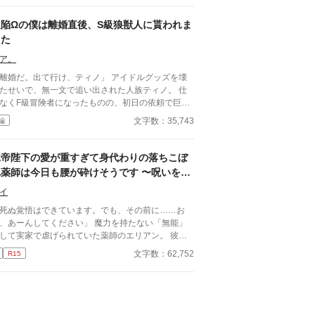
染で王弟であるセドリックとの結婚が決まる。 あ
よあれよと結婚式当日になり、戸惑いながらも結婚
欠陥Ωの僕は離婚直後、S級狼獣人に貰われま
誓うウィリアムに、セドリックは優しいキスをし
した
……。 そして迎えた初夜。わけもわからず悲しく
って泣くウィリアムを、セドリックはたくましい力
ア。
しめる。 「お前がずっと、好きだ」 甘い言葉
離婚だ。出て行け、ティノ」 アイドルグッズを壊
、これまで熱を知らなかったウィリアムの身体が潤
たせいで、無一文で追い出された人族ティノ。 仕
火照りはじめる。 ※ムーンライトノベルズ、ア
なくF級冒険者になったものの、初日の依頼で巨大
ファポリス、pixivへ掲載しています
遇。 しかも、自作の魔道具は……ポンコツ
文字数：35,743
編
人生終了……のはずが？！ 「助け、い
は、王国最強のS級狼獣人ディアン。
ぜかティノのポンコツ魔道具を気に入り、さらに一
竜帝陛下の愛が重すぎて身代わりの落ちこぼ
旅に出ることに。 「ティノは俺が守るから」
れ薬師は今日も腰が砕けそうです 〜呪いを解
で。ほら」 「……離したくない」 危険ダンジ
いたら一生離さないと宣言されました〜
ンなのに、なぜかずっと抱っこ移動。 しかも満月
イ
夜、狼獣人の発情期が始まって――？！ ポンコツ
死ぬ覚悟はできています。でも、その前に……お
道具師と、囲い込み系S級狼獣人の、ご飯と溺愛た
、あーんしてください」 魔力を持たない「無能」
冒険BL♡ 三万文字ほどの、じんわり甘い冒険
して実家で虐げられていた薬師のエリアン。 彼に
Lです。
されたのは、触れるものすべてを焼き尽くす「死の
文字数：62,752
R15
帝」ヴァレリウスへの、身代わりの婚姻だった。