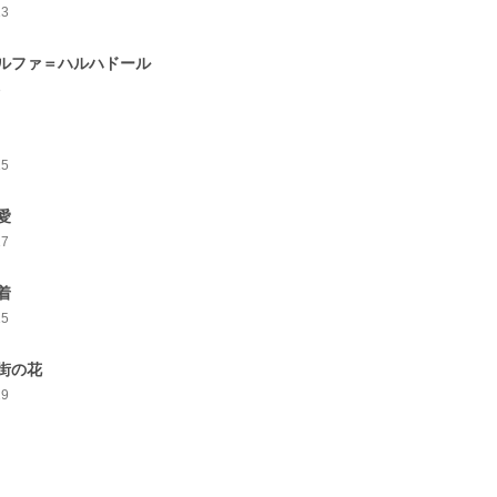
13
ルファ＝ハルハドール
8
15
愛
17
着
15
街の花
29