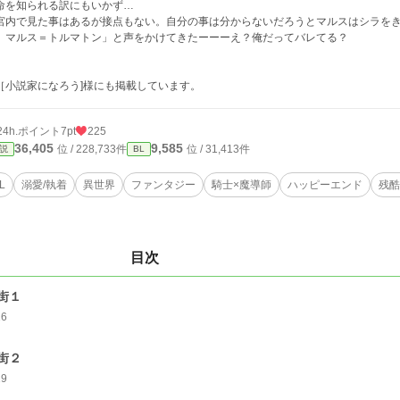
命を知られる訳にもいかず…
宮内で見た事はあるが接点もない。自分の事は分からないだろうとマルスはシラを
、マルス＝トルマトン」と声をかけてきたーーーえ？俺だってバレてる？
［小説家になろう]様にも掲載しています。
24h.ポイント
7pt
225
36,405
9,585
位 / 228,733件
位 / 31,413件
説
BL
L
溺愛/執着
異世界
ファンタジー
騎士×魔導師
ハッピーエンド
残酷
目次
街１
16
街２
19