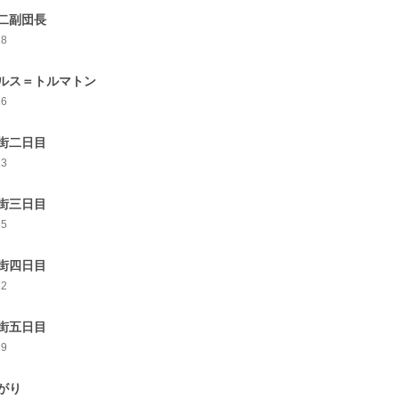
二副団長
18
ルス＝トルマトン
16
街二日目
13
街三日目
15
街四日目
12
街五日目
19
がり