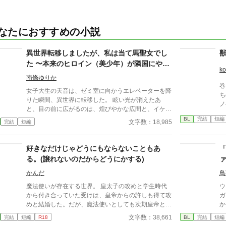
なたにおすすめの小説
異世界転移しましたが、私は当て馬聖女でし
た 〜本来のヒロイン（美少年）が隣国にやっ
ko
てきたので、物理で更地を作ります〜
南條ゆりか
巻
女子大生の天音は、ゼミ室に向かうエレベーターを降
ち
りた瞬間、異世界に転移した。 眩い光が消えたあ
ノ
と、目の前に広がるのは、煌びやかな広間と、イケメ
ンたち。 異世界転生、転移ものを読み漁っている天
BL
完結
短編
文字数：18,985
完結
短編
音は、瞬時に自分に与えられた「聖女」の役割を察す
るのだが……。 どうやら、この世界はそう一筋縄で
はいかないようだ。 作中、ウザイほど()書で注釈が入
好きなだけじゃどうにもならないこともあ
ります。 コメディとして、流していただけると幸い
る。(譲れないのだからどうにかする)
です。
かんだ
鳥
魔法使いが存在する世界。 皇太子の攻めと学生時代
ウ
から付き合っていた受けは、皇帝からの許しも得て攻
ガ
めと結婚した。だが、魔法使いとしても次期皇帝とし
か
ても天才的な攻めに、後継を望む周囲は多い。 好き
ィ
文字数：38,661
完結
短編
R18
BL
完結
短編
なだけではどうにもならないと理解している受けは、
ぐ