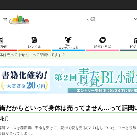
Web
稿漫画
レンタル
絵本ひろば
ビジ
コンテンツ大賞
体は売ってません…って話聞いてます？
街だからといって身体は売ってません…って話聞
花月
導師マルスは秘密裏に王命を受けて、花街で花を売る(フリ)をしていた。フッと視
リ目が合ってしまう。