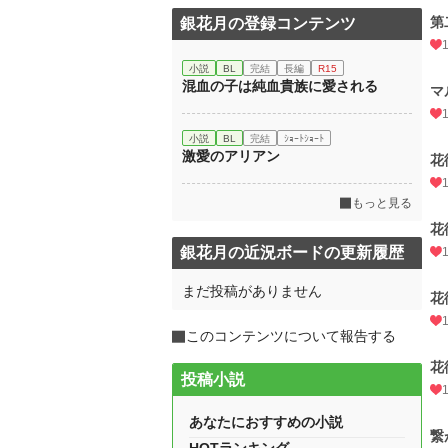
第
銀花月の登録コンテンツ
小説
BL
完結
長編
R15
混血の子は純血貴族に愛される
マ
小説
BL
完結
ｼｮｰﾄｼｮｰﾄ
激愛のアリアン
花
もっと見る
花
銀花月の近況ボードの更新履歴
まだ投稿がありません
花
このコンテンツについて報告する
花
投稿小説
あなたにおすすめの小説
繋