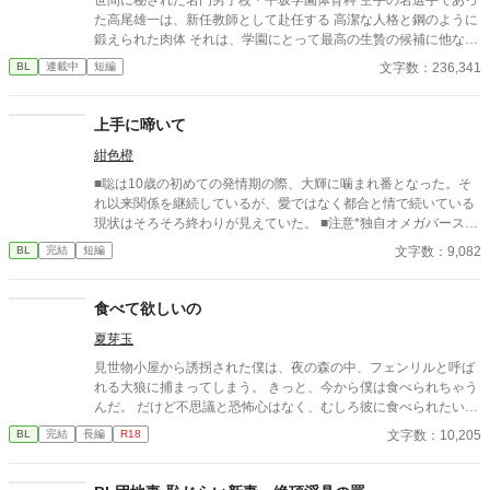
た高尾雄一は、新任教師として赴任する 高潔な人格と鋼のように
鍛えられた肉体 それは、学園にとって最高の生贄の候補に他なら
なかった 至高の筋肉を持つ、精神を削られ意志をなくした青年を
文字数：236,341
BL
連載中
短編
太古の神に捧げるため、“水”、“風”、“土”の信奉者達が暗躍する 意
志をなくし筋肉の操り人形と化した“デク” 消える教師 山奥の男子
校で繰り広げられるダークファンタジー
上手に啼いて
紺色橙
■聡は10歳の初めての発情期の際、大輝に噛まれ番となった。そ
れ以来関係を継続しているが、愛ではなく都合と情で続いている
現状はそろそろ終わりが見えていた。 ■注意*独自オメガバース設
定。■『それは愛か本能か』と同じ世界設定です。関係は一切な
文字数：9,082
BL
完結
短編
し。
食べて欲しいの
夏芽玉
見世物小屋から誘拐された僕は、夜の森の中、フェンリルと呼ば
れる大狼に捕まってしまう。 きっと、今から僕は食べられちゃう
んだ。 だけど不思議と恐怖心はなく、むしろ彼に食べられたいと
僕は願ってしまって…… Tectorum様主催、「夏だ!! 産卵!! 獣B
文字数：10,205
BL
完結
長編
R18
L」企画参加作品です。 【大狼獣人】×【小鳥獣人】 他サイトに
も掲載しています。