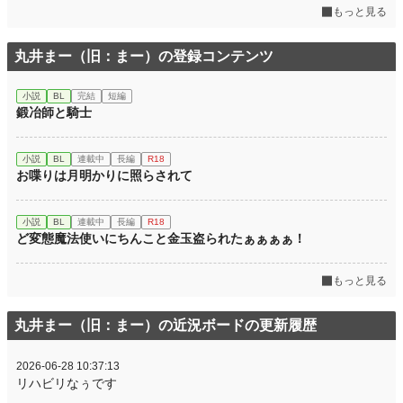
もっと見る
丸井まー（旧：まー）の登録コンテンツ
小説
BL
完結
短編
鍛冶師と騎士
小説
BL
連載中
長編
R18
お喋りは月明かりに照らされて
小説
BL
連載中
長編
R18
ど変態魔法使いにちんこと金玉盗られたぁぁぁぁ！
もっと見る
丸井まー（旧：まー）の近況ボードの更新履歴
2026-06-28 10:37:13
リハビリなぅです