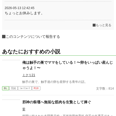
2026-05-13 12:42:45
ちょっとお休みします。
もっと見る
このコンテンツについて報告する
あなたにおすすめの小説
俺は触手の巣でママをしている！〜卵をいっぱい産んじ
ゃうよ！〜
ミクリ21
触手の巣で、触手達の卵を産卵する青年の話。
文字数：814
BL
完結
ｼｮｰﾄｼｮｰﾄ
R18
邪神の祭壇へ無垢な筋肉を生贄として捧ぐ
零
世間に秘された名門男子校・平坂学園体育科 空手の名選手であっ