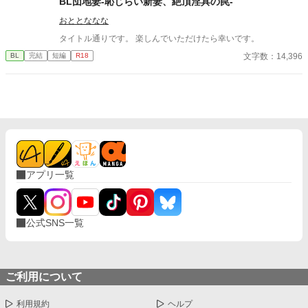
BL団地妻-恥じらい新妻、絶頂淫具の罠-
おととななな
タイトル通りです。 楽しんでいただけたら幸いです。
文字数：14,396
BL
完結
短編
R18
アプリ一覧
公式SNS一覧
ご利用について
利用規約
ヘルプ