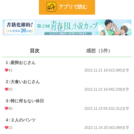
アプリで読む
BL
31,413 位 / 31,413 件
お気に入り
73
24h.ポイント
0 pt
文字数
32,866
更新日時
2022.12.03 19:54
目次
感想（1件）
初回公開日時
2022.11.21 18:42
１:産卵おじさん
初回完結日時
2022.11.21 18:42
41
2022.11.21 18:42
2,085文字
週間ポイント
35 pt (53,125 位)
２:大食いおじさん
20
2022.11.22 18:49
2,258文字
月間ポイント
154 pt (56,733 位)
３:特に何もない休日
年間ポイント
3,186 pt (56,160 位)
40
2022.11.23 05:10
2,312文字
累計ポイント
34,510 pt (54,217 位)
４:２人のパンツ
22
2022.11.24 20:34
2,089文字