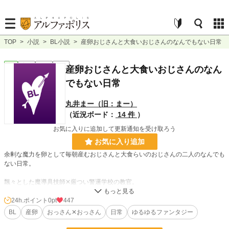
TOP
>
小説
>
BL小説
>
産卵おじさんと大食いおじさんのなんでもない日常
BL
完結
長編
R18
産卵おじさんと大食いおじさんのなん
でもない日常
丸井まー（旧：まー）
（近況ボード：
14 件
）
お気に入りに追加して更新通知を受け取ろう
お気に入り追加
余剰な魔力を卵として毎朝産むおじさんと大食らいのおじさんの二人のなんでも
ない日常。
飄々とした魔導具技師✕厳つい警邏学校の教官。
※ムーンライトノベルズさんでも公開しております。全１５話。
24h.ポイント
0pt
447
BL
産卵
おっさん✕おっさん
日常
ゆるゆるファンタジー
小説
228,743 位 / 228,743 件