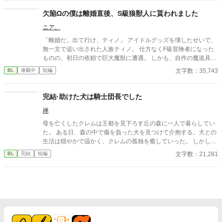
欠陥Ωの僕は離婚直後、S級狼獣人に貰われました
ニア。
「離婚だ。出て行け、ティノ」 アイドルグッズを壊したせいで、
無一文で追い出された人族ティノ。 仕方なくF級冒険者になった
ものの、初日の依頼で巨大魔獣に遭遇。 しかも、自作の魔道具
は……ポンコツだった。 人生終了……のはずが？！ 「助け、い
文字数：35,743
BL
連載中
短編
る？」 現れたのは、王国最強のS級狼獣人ディアン。 なぜかティ
ノのポンコツ魔道具を気に入り、さらに一緒に旅に出ることに。
「ティノは俺が守るから」 「おいで。ほら」 「……離したくな
完結·助けた犬は騎士団長でした
い」 危険ダンジョンなのに、なぜかずっと抱っこ移動。 しかも満
禅
月の夜、狼獣人の発情期が始まって――？！ ポンコツ魔道具師
と、囲い込み系S級狼獣人の、ご飯と溺愛たっぷり冒険BL♡ 三万
母を亡くしたクレムは王都を見下ろす丘の森に一人で暮らしてい
文字ほどの、じんわり甘い冒険BLです。
た。 ある日、森の中で傷を負った犬を見つけて介抱する。犬との
生活は穏やかで温かく、クレムの孤独を癒していった。 しかし、
犬は突然いなくなり、ふたたび孤独な日々に寂しさを覚えている
文字数：21,281
BL
完結
短編
と、城から迎えが現れた。 強引に連れて行かれた王城でクレムの
出生の秘密が明かされ…… ※完結まで毎日投稿します