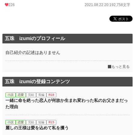
226
2021.08.22 20:19
2,758文字
累計ポイント
177,001 pt (21,591 位)
五珠 izumiのプロフィール
自己紹介の記述はありません
もっと見る
五珠 izumiの登録コンテンツ
小説
恋愛
完結
長編
R18
一緒に命を絶った恋人が何故か生まれ変わった私のお父さまだっ
た理由
小説
恋愛
完結
短編
R15
麗しの王様は愛を込めて私を攫う