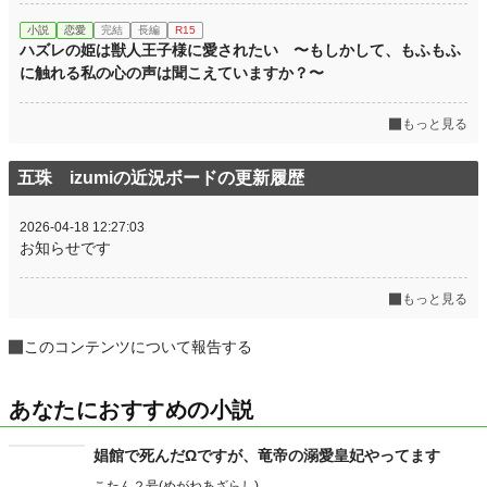
小説
恋愛
完結
長編
R15
ハズレの姫は獣人王子様に愛されたい 〜もしかして、もふもふ
に触れる私の心の声は聞こえていますか？〜
もっと見る
五珠 izumiの近況ボードの更新履歴
2026-04-18 12:27:03
お知らせです
もっと見る
このコンテンツについて報告する
あなたにおすすめの小説
娼館で死んだΩですが、竜帝の溺愛皇妃やってます
こたん２号(めがねあざらし)