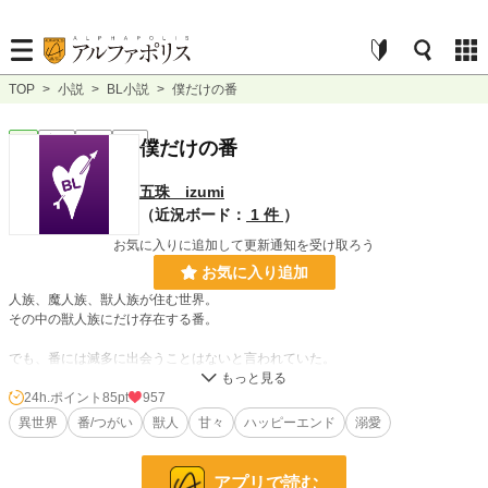
TOP
>
小説
>
BL小説
>
僕だけの番
BL
完結
短編
R15
僕だけの番
五珠 izumi
（近況ボード：
1 件
）
お気に入りに追加して更新通知を受け取ろう
お気に入り追加
人族、魔人族、獣人族が住む世界。
その中の獣人族にだけ存在する番。
でも、番には滅多に出会うことはないと言われていた。
僕は鳥の獣人で、いつの日か番に出会うことを夢見ていた。だから、これまで誰
24h.ポイント
85pt
957
も好きにならず恋もしてこなかった。
異世界
番/つがい
獣人
甘々
ハッピーエンド
溺愛
それほどまでに求めていた番に、バイト中めぐり逢えたんだけれど。
出会った番は同性で『番』を認知できない人族だった。
そのうえ、彼には恋人もいて……。
アプリで読む