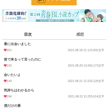
後半、少し百合要素も含みます。苦手な方はお気をつけ下さい。
小説
11,447 位 / 228,746 件
BL
2,519 位 / 31,416 件
目次
感想
お気に入り
293
番に出会いました
24h.ポイント
85 pt
201
2021.08.18 21:12
3,932文字
文字数
19,603
後で来るって言ったのに
更新日時
2021.08.22 20:19
192
2021.08.20 13:20
4,173文字
初回公開日時
2021.08.18 21:12
会いたいよ
初回完結日時
2021.08.18 21:12
144
2021.08.21 12:23
3,126文字
週間ポイント
892 pt (9,764 位)
気持ちはわかるから
194
2021.08.22 11:25
5,614文字
月間ポイント
3,404 pt (11,177 位)
年間ポイント
61,888 pt (8,891 位)
僕だけの番