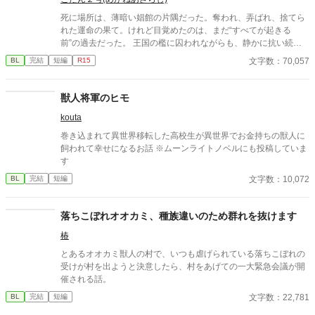
死に場所は、薄暗い娼館の片隅だった。奪われ、弄ばれ、捨てら
れた運命の果て。けれど目覚めたのは、まだ“すべてが起きる
前”の過去だった。 王国の檻に囚われながらも、静かに抗い続け
た日々。その中で出会った“彼”が、冷え切った運命に、初めて温
文字数：70,057
BL
完結
短編
R15
もりを灯す。 運命を塗り替えるために歩み始めた、険しくも孤独
な道の先。そこで待っていたのは、金の瞳を持つ竜帝—— 「お前
を、誰にも渡すつもりはない」 溺愛、独占、そしてトラヴィスの
獣人将軍のヒモ
宮廷に渦巻く陰謀と政敵たち。死に戻ったΩは、今度こそ自分自
kouta
身を救うため、皇妃として“未来”を手繰り寄せる。 愛され、試さ
れ、それでも生き抜くために——第二章、ここに開幕。
巻き込まれて異世界移転した高校生が異世界でお金持ちの獣人に
飼われて幸せになるお話 ※ムーンライトノベルにも投稿していま
す
文字数：10,072
BL
完結
短編
落ちこぼれオオカミ、種族違いのため群れを抜けます
椿
とあるオオカミ獣人の村で、いつも虐げられている落ちこぼれの
受けが村を出ようと決意したら、村をあげての一大緊急会議が開
催される話。
文字数：22,781
BL
完結
短編