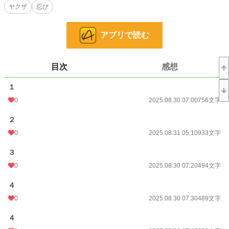
歴史・時代
3,218 位 / 3,218 件
ヤクザ
忍び
お気に入り
1
アプリで読む
24h.ポイント
0 pt
文字数
49,049
目次
感想
更新日時
2025.09.03 00:40
１
初回公開日時
2025.08.30 07:00
0
2025.08.30 07:00
756文字
週間ポイント
0 pt (228,623 位)
２
月間ポイント
63 pt (75,351 位)
0
2025.08.31 05:10
933文字
年間ポイント
2,371 pt (63,119 位)
３
累計ポイント
2,371 pt (157,983 位)
0
2025.08.30 07:20
494文字
４
0
2025.08.30 07:30
489文字
４