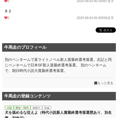
0
2025.09.03 00:20
497文字
８２
0
2025.09.03 00:40
556文字
牛馬走のプロフィール
別のペンネームで某ライトノベル新人賞最終選考落選。左記と同
じペンネームで日本SF新人賞最終選考落選。 別のペンネーム
で、朝日時代小説大賞最終選考落選。
もっと見る
牛馬走の登録コンテンツ
小説
歴史・時代
連載中
長編
犬を舐めるな従えよ（時代小説新人賞最終選考落選歴あり、別名