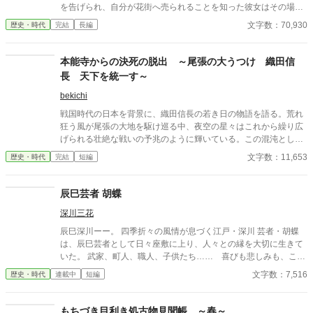
を告げられ、自分が花街へ売られることを知った彼女はその場か
ら逃げだした。 母は殺されたのかもしれない――そんな絶望のど
文字数：70,930
歴史・時代
完結
長編
ん底にいたおりんに声をかけたのは、奉行所で同心として働く有
島惣次郎だった。 今も刺客の手が迫る彼女を守るため、彼の屋敷
で住み込みで働くことが決まる。そこで彼の兄――有島清之進と
本能寺からの決死の脱出 ～尾張の大うつけ 織田信
ともに生活を始めるのだが、病弱という噂とはかけ離れた腕っぷ
長 天下を統一す～
しのよさに、おりんは驚きを隠せない。 そうしてともに生活しな
がら少しづつ心を開いていった――その矢先のことだった。 母の
bekichi
命を奪った犯人が発覚すると同時に、何故か兄清之進に凶刃が迫
戦国時代の日本を背景に、織田信長の若き日の物語を語る。荒れ
り――。 とある秘密を抱えた兄弟と町娘おりんの紡ぐ江戸捕物抄
狂う風が尾張の大地を駆け巡る中、夜空の星々はこれから繰り広
です！お楽しみください！ ※フィクションです。 ※周辺の歴史事
げられる壮絶な戦いの予兆のように輝いている。この混沌とした
件などは、史実を踏んでいます。 皆さまご評価頂きありがとうご
時代において、信長はまだ無名であったが、彼の野望はやがて天
文字数：11,653
歴史・時代
完結
短編
ざいました。大変嬉しいです！ 今後も精進してまいります！
下を揺るがすことになる。信長は、父・信秀の治世に疑問を持ち
ながらも、独自の力を蓄え、異なる理想を追求し、反逆者とみな
されることもあれば期待の星と讃えられることもあった。彼の目
辰巳芸者 胡蝶
標は、乱世を統一し平和な時代を創ることにあった。物語は信長
深川三花
の足跡を追い、若き日の友情、父との確執、大名との駆け引きを
描く。信長の人生は、斎藤道三、明智光秀、羽柴秀吉、徳川家
辰巳深川ーー。 四季折々の風情が息づく江戸・深川 芸者・胡蝶
康、伊達政宗といった時代の英傑たちとの交流とともに、一つの
は、辰巳芸者として日々座敷に上り、人々との縁を大切に生きて
大きな物語を形成する。この物語は、信長の未知なる野望の軌跡
いた。 武家、町人、職人、子供たち…… 喜びも悲しみも、この
を描くものである。
町には人の数だけ物語がある。 季節の移ろいとともに紡がれる、
文字数：7,516
歴史・時代
連載中
短編
人情、粋、そして江戸の暮し。 慌ただしい世の中だからこそ、ほ
っと心が和らぐ…… 江戸情緒あふれる連作人情譚
もちづき目利き処古物見聞帳 ～春～