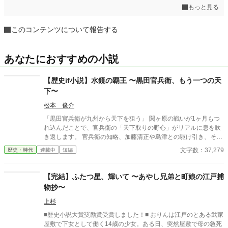
もっと見る
このコンテンツについて報告する
あなたにおすすめの小説
【歴史if小説】水鏡の覇王 〜黒田官兵衛、もう一つの天
下〜
松本 俊介
「黒田官兵衛が九州から天下を狙う」 関ヶ原の戦いが1ヶ月もつ
れ込んだことで、官兵衛の「天下取りの野心」がリアルに息を吹
き返します。 官兵衛の知略、加藤清正や島津との駆け引き、そし
て豊臣秀頼を擁した「九州王国」の建国から徳川家康との決戦な
文字数：37,279
歴史・時代
連載中
短編
どを歴史if小説としました。続きも掲載予定です。
【完結】ふたつ星、輝いて 〜あやし兄弟と町娘の江戸捕
物抄〜
上杉
■歴史小説大賞奨励賞受賞しました！■ おりんは江戸のとある武家
屋敷で下女として働く14歳の少女。ある日、突然屋敷で母の急死