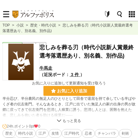
TOP
>
小説
>
歴史・時代小説
>
悲しみを葬る刃（時代小説新人賞最終選考
落選歴あり、別名義、別作品)
歴史・時代
連載中
長編
悲しみを葬る刃（時代小説新人賞最終
選考落選歴あり、別名義、別作品)
牛馬走
（近況ボード：
3 件
）
お気に入りに追加して更新通知を受け取ろう
お気に入り追加
半分忍び、半分農民の無足人のひとりとして田舎で退屈を持て余している半ばや
くざ者の伝左衛門。そんなあるとき、江戸に出ていた無足人の家の出身の男が故
郷に戻ってきて伝左衛門を悲消し人稼業に誘う。悲消し人とは、困難を抱えた
者、悲しみを抱いた者を助ける稼業だ――
24h.ポイント
0pt
0
小説
228,623 位 / 228,623 件
歴史
時代小説
江戸
友情
江戸時代
忍者
チャンバラ
剣術