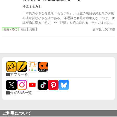
神原オホカミ
日本橋の小さな骨董店『もちづき』。 店主の斑目伊織とその片腕
の凛が営む小さな店である。 不思議と客足が途絶えないのは、 伊
織が物に宿る「想い」や「記憶」を読み取れる、たぐいまれな観
察眼を持っているからであった。 そんなある日、呉服問屋の久兵
文字数：57,758
歴史・時代
完結
短編
衛が、古伊万里の大壺を持ち込んでくる。 無残にひびの入った壺
には、先代の深い愛と、家族の亀裂が刻まれていた。 そうして伊
織の眼が、壺に宿る想いを静かに暴き出す―― 元武家娘の目利き
×男装の麗人護衛。 日本橋を舞台に、物に宿る想いを丁寧に紡
ぐ、 心温まる時代癒し人情譚。 平日にぼちぼち更新します。 ◆
無断転写や内容の模倣はご遠慮ください。 ◆文章をAI学習に使う
ことは絶対にしないでください。 ◆内容が無理な人はそっと閉じ
てネガティヴコメントは控えてください、お願いしますm(_ _)m
◆表紙画像は簡単表紙メーカー様で作成しています。 ◆大変申し
アプリ一覧
訳ありませんが予告なく非公開にすることがあります。 ◆初挑戦
のジャンルのため、調べ物に検索エンジンのAIモードと誤字脱字
チェックにGrokを使用しています。 〇構想、投稿：2026年
公式SNS一覧
ご利用について