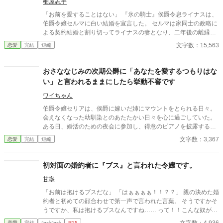
柚屋志宇
「お前を愛することはない」 『氷の騎士』侯爵令息ライナスは、
伯爵令嬢セルマに白い結婚を宣言した。 セルマは家同士の政略に
よる契約結婚と割り切ってライナスの妻となり、二年後の離縁の
日を待つ。 しかし結婚すると、最初は冷たかったライナスだが次
文字数：15,563
恋愛
完結
短編
第にセルマに好意的になる。 だがセルマは離縁の日が待ち遠し
い。 ※小説家になろうにも掲載しています。
おさななじみの次期公爵に「あなたを愛するつもりはな
い」と言われるままにしたら挙動不審です
ワイちゃん
伯爵令嬢セリアは、侯爵に嫁いだ姉にマウントをとられる日々。
会えなくなった幼馴染とのあたたかい日々を心に過ごしていた。
ある日、婚活のための夜会に参加し、得意のピアノを披露する
と、幼馴染と再会し、次の日には公爵の幼馴染に求婚されること
文字数：3,367
恋愛
完結
短編
に。しかし、幼馴染には「あなたを愛するつもりはない」と言わ
れ、相手の提示するルーティーンをただただこなす日々が始ま
り……？
初対面の婚約者に『ブス』と言われた令嬢です。
甘寧
「お前は抱けるブスだな」 「はぁぁぁぁ！！？？」 親の決めた婚
約者と初めての顔合わせで第一声で言われた言葉。 そうですかそ
うですか、私は抱けるブスなんですね…… って！！こんな奴が婚
約者なんて冗談じゃない！！ お父様！！こいつと結婚しろと言う
恋愛
完結
ｼｮｰﾄｼｮｰﾄ
R15