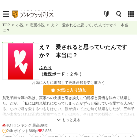
TOP
>
小説
>
恋愛小説
>
え？ 愛されると思っていたんですか？ 本当
に？
恋愛
完結
短編
え？ 愛されると思っていたんです
か？ 本当に？
ふらり
（近況ボード：
2 件
）
お気に入りに追加して更新通知を受け取ろう
お気に入り追加
貧乏子爵令嬢の私は、実家への支援と引き換えに伯爵様と覚悟を決めて結婚し
た。だが、「私には離れ離れになってしまったがずっと探している愛する人がい
る。なので君を愛するつもりはない。親が煩くて止む無く結婚をしたが、三年子
供が出来なければ正式に離婚することが出来る。それまでの我慢だ」って言われ
たんですけど、それって白い結婚ってことですよね？ その後私が世間からどう
見られるかご理解されています？ いえ、いいですよ慰謝料くだされば。契約書
HOTランキング 最高89位
交わしましょうね。どうぞ愛する方をお探しください。その方が表れたら慰謝料
24h.ポイント
669pt
2,836
上乗せですぐに出て行きますんで！