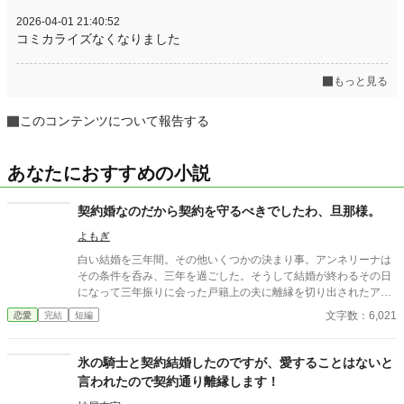
2026-04-01 21:40:52
コミカライズなくなりました
もっと見る
このコンテンツについて報告する
あなたにおすすめの小説
契約婚なのだから契約を守るべきでしたわ、旦那様。
よもぎ
白い結婚を三年間。その他いくつかの決まり事。アンネリーナは
その条件を呑み、三年を過ごした。そうして結婚が終わるその日
になって三年振りに会った戸籍上の夫に離縁を切り出されたアン
ネリーナは言う。追加の慰謝料を頂きます――
文字数：6,021
恋愛
完結
短編
氷の騎士と契約結婚したのですが、愛することはないと
言われたので契約通り離縁します！