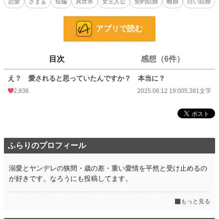
恋愛
ざまぁ
短編
異世界
女主人公
契約結婚
離婚
白い結婚
ふと思いついたので、一気に書きました。ピスカル湖は白い湖で、この湖の水が
濃く感じるか薄く感じるかで家が金持ちか貧乏かが分かります（笑）
アプリで読む
小説
2,063 位 / 228,785 件
目次
感想（6件）
恋愛
1,144 位 / 66,373 件
え？ 愛されると思っていたんですか？ 本当に？
お気に入り
380
2,836
2025.06.12 19:00
5,381文字
24h.ポイント
669 pt
文字数
5,381
更新日時
2025.06.12 19:00
ふらりのプロフィール
初回公開日時
2025.06.12 19:00
初回完結日時
2025.06.12 19:00
溺愛とヤンデレの狭間・歳の差・重い愛情を平然と受け止めるの
が好きです。なろうにも投稿してます。
週間ポイント
1,949 pt (4,968 位)
月間ポイント
10,377 pt (4,367 位)
もっと見る
年間ポイント
273,934 pt (2,214 位)