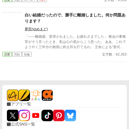
文字数：4,936
ならば私は家を出ます！！ え？結納金貰っちゃった？ それじゃ
あ、仕方ありません。あちらから婚約を破棄したいと言わせまし
ょう。 ※4時間ほどで書き上げたものなので、頭空っぽにして読
白い結婚だったので、勝手に離婚しました。何か問題あ
んでください。
ります？
夢窓(ゆめまど)
「――離婚届、受理されました。お疲れさまでした」 教会の事務
官がそう言ったとき、私は心の底からこう思った。 ああ、これで
ようやく三年分の無視に終止符を打てるわ。 王命による“形式結
婚”。 夫の顔も知らず、手紙もなし、戦地から帰ってきたという
文字数：62,363
恋愛
完結
短編
噂すらない。 だから、はい、離婚。勝手に。 白い結婚だったの
で、勝手に離婚しました。 何か問題あります？
アプリ一覧
公式SNS一覧