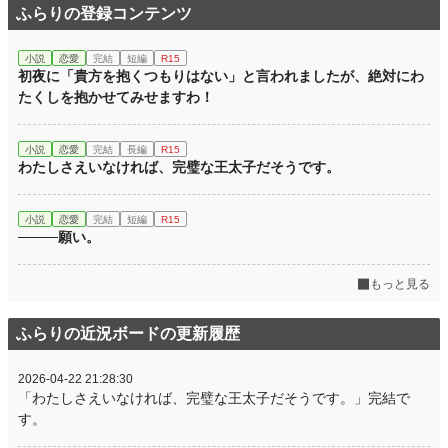
ふらりの登録コンテンツ
累計ポイント
397,251 pt (12,464 位)
小説
恋愛
完結
短編
R15
初夜に「貴方を抱くつもりはない」と言われましたが、絶対にわ
たくしを抱かせてみせますわ！
小説
恋愛
完結
長編
R15
わたしさえいなければ、完璧な王太子だそうです。
小説
恋愛
完結
短編
R15
────願い。
もっと見る
ふらりの近況ボードの更新履歴
2026-04-22 21:28:30
「わたしさえいなければ、完璧な王太子だそうです。」完結で
す。