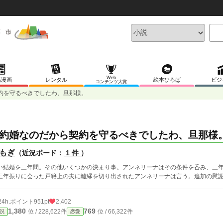
Web
稿漫画
レンタル
絵本ひろば
ビジ
コンテンツ大賞
約を守るべきでしたわ、旦那様。
約婚なのだから契約を守るべきでしたわ、旦那様
もぎ
（近況ボード：
1 件
）
い結婚を三年間。その他いくつかの決まり事。アンネリーナはその条件を呑み、三
三年振りに会った戸籍上の夫に離縁を切り出されたアンネリーナは言う。追加の慰
24h.ポイント
951pt
2,402
1,380
769
位 / 228,622件
位 / 66,322件
説
恋愛