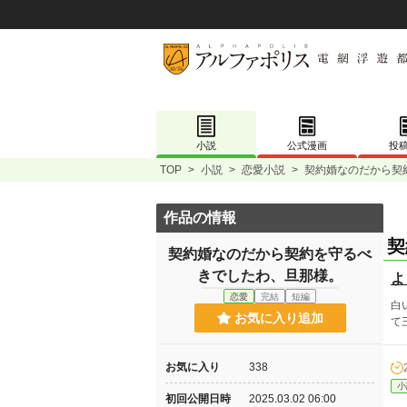
小説
公式漫画
投
TOP
>
小説
>
恋愛小説
>
契約婚なのだから契
作品の情報
契
契約婚なのだから契約を守るべ
きでしたわ、旦那様。
よ
恋愛
完結
短編
白
お気に入り追加
て
お気に入り
338
小
初回公開日時
2025.03.02 06:00