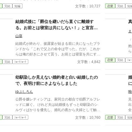
男爵令嬢――王太子を篭絡し、婚約破棄騒動を引き起
は
文字数：10,727
愛
完結
短編
恋愛
完結
短
こした美貌の令嬢を、シルヴァンは未だに想っていた
に
のだ。 セリーヌは夫の身勝手な言い分を認める代わ
ら
りに、とある願い事をするが…？ 婚約破棄騒動に巻
ら
結婚式後に「爵位を継いだら直ぐに離婚す
き込まれた女性が、ちょっとした仕返しをする話。
詰
る。お前とは寝室は共にしない！」と宣言さ
※ なろうにも投稿しています。
前
ま
れました
心
山葵
「
れ
結婚式が終わり、披露宴が始まる前に夫になったブラ
抱
様
ンドから「これで父上の命令は守った。だが、これか
ら
進
らは俺の好きにさせて貰う。お前とは寝室を共にする
です
事はない。俺には愛する女がいるんだ。父上から早く
恋愛
完結
ｼｮｰ
ち
文字数：4,842
愛
完結
ｼｮｰﾄｼｮｰﾄ
爵位を譲って貰い、お前とは離婚する。お前もそのつ
✻
もりでいてくれ」 確かに私達の結婚は政略結婚。 2人
な
の間に恋愛感情は無いけれど、ブランド様に嫁ぐいじ
幼馴染しか見えない婚約者と白い結婚したの
ょう夫婦として寄り添い共に頑張って行ければと思っ
で、夜明け前にさよならしました
ていたが…その必要も無い様だ。 ならば私も好きに
させて貰おう！！
ゆぷしろん
唯
公爵令嬢レティシアは、家同士の都合で伯爵アルフレ
見
ッドに嫁ぐ。 けれど夫は結婚後もずっと幼馴染のシ
出
ルヴィばかりを優先し、婚礼の夜から夫婦として触れ
全
合おうともしなかった。名ばかりの妻として伯爵家を
王
文字数：10,760
愛
完結
ｼｮｰﾄｼｮｰﾄ
恋愛
完結
短
支え、領地経営まで立て直しても、彼にとってレティ
シアは“都合のいい伯爵夫人”でしかない。 やがて結婚
一周年の夜、アルフレッドが自分を手放す気はない一