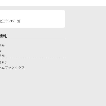
公式SNS一覧
情報
情報
報
情報
様向け
ームブッククラブ