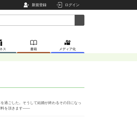
新規登録
ログイン
ネス
書籍
メディア化
。
年を過ごした。そうして結婚が終わるその日になっ
謝料を頂きます――