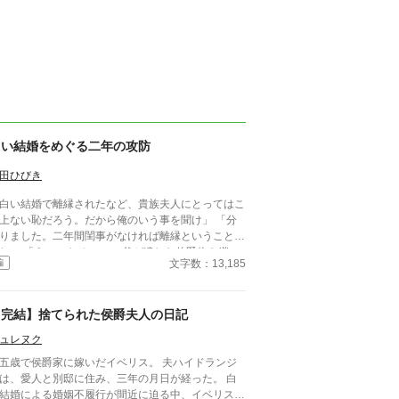
白い結婚をめぐる二年の攻防
田ひびき
白い結婚で離縁されたなど、貴族夫人にとってはこ
上ない恥だろう。だから俺のいう事を聞け」 「分
りました。二年間閨事がなければ離縁ということで
」 「え、いやその」 父が遺した伯爵位を継い
文字数：13,185
編
シルヴィア。叔父の勧めで結婚した夫エグモントは
女を貶めるばかりか、爵位を寄越さなければ閨事を
否すると言う。 だがそれはシルヴィアにとって
【完結】捨てられた侯爵夫人の日記
しろ願っても無いことだった。 妻を思い通り
しようとする夫と、それを拒否する妻の攻防戦が幕
ュレヌク
を開ける。 ※ なろうにも投稿しています。
五歳で侯爵家に嫁いだイベリス。 夫ハイドランジ
は、愛人と別邸に住み、三年の月日が経った。 白
結婚による婚姻不履行が間近に迫る中、イベリス