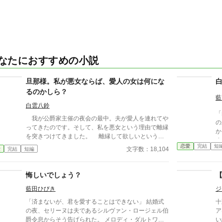
なたにおすすめの小説
旦那様。私が悪女ならば、愛人の女は何にな
るのかしら？
藍
白雲八鈴
「
我が公爵家主催の夜会の最中。夫が愛人を連れてや
の
ってきたのです。そして、私を悪女という理由で離縁
か
を突きつけてきました。 離縁して欲しいというの
すね
であれば、今まで支援してきた金額を全額返済してい
恋愛
完結
短
だ
文字数：18,104
愛
完結
短編
ただけません？ あら？愛人の貴女が支払ってくれ
彼
ると？お優しいわね。 私が悪女というのであれ
拒
ば、妻のいる夫の愛人に収まっている貴女は何なのか
悔しいでしょう？
む
しら？
に
藍田ひびき
ジ
「済まないが、君を愛することはできない」 結婚式
十
の夜、セリーヌは夫であるシルヴァン・ロージェル伯
ア
爵令息からそう告げられた。 メロディ・ダルトワ元
い