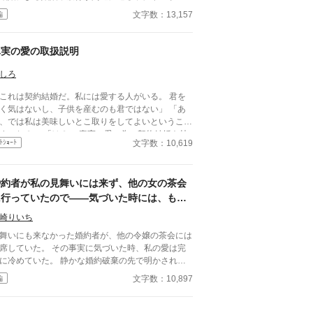
、高熱を出して記憶を失う。 戻ってきた夫は、妻
文字数：13,157
編
仕える侍女アリッサムから、いない月日の間書き綴
れた日記を手渡される。 そこには、出会った日か
自分を恋しいと思ってくれていた少女の思いの丈が
真実の愛の取扱説明
まっていた。 十八歳になり、美しく成長した妻を
に、ハイドランジアは、心が揺らぐ。 自分への恋
しろ
を忘れてしまったとしても、これ程までに思ってく
これは契約結婚だ。私には愛する人がいる。 君を
ていたのなら、また、愛を育めるのではないのか？
く気はないし、子供を産むのも君ではない」 「あ
々な人間の思いが交錯し、物語は、思わぬ方向へと
、では私は美味しいとこ取りをしてよいということ
んでいく。
のね？」 「は？」 真実の愛の為に契約結婚を持
文字数：10,619
ﾄｼｮｰﾄ
掛ける男と、そんな男の浪漫を打ち砕く女のお話。
ゆるふわ設定です。 気を付けていますが、誤字脱字
どがある為、あとからこっそり修正することがあり
婚約者が私の見舞いには来ず、他の女の茶会
ます。 ・話のタイトルを変更しました。
に行っていたので――気づいた時には、もう
愛は完全に冷めていました
崎りいち
舞いにも来なかった婚約者が、他の令嬢の茶会には
席していた。 その事実に気づいた時、私の愛は完
に冷めていた。 静かな婚約破棄の先で明かされる
家との繋がりと、彼の後悔。
文字数：10,897
編