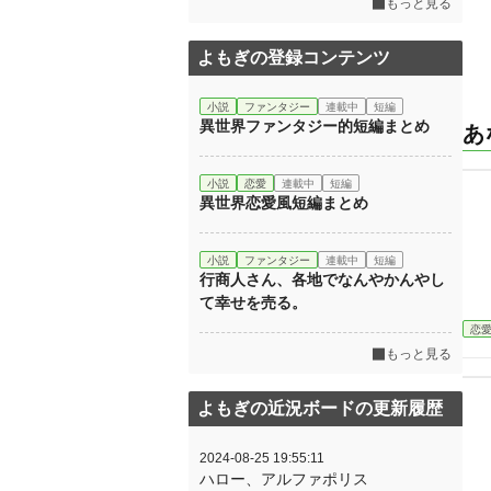
もっと見る
よもぎの登録コンテンツ
小説
ファンタジー
連載中
短編
異世界ファンタジー的短編まとめ
あ
小説
恋愛
連載中
短編
異世界恋愛風短編まとめ
小説
ファンタジー
連載中
短編
行商人さん、各地でなんやかんやし
て幸せを売る。
恋
もっと見る
よもぎの近況ボードの更新履歴
2024-08-25 19:55:11
ハロー、アルファポリス