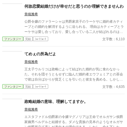
稿、自サイトにも掲載しています。
何故恋愛結婚だけが幸せだと思うのか理解できませんわ
章槻雅希
公爵令嬢のファラーシャは男爵家庶子のラーケサに婚約者カティ
ーブとの婚約を解消するように迫られる。 理由はカティーブとラ
ーケサは愛し合っており、愛し合っている二人が結ばれるのは当
然で、カティーブとラーケサが結婚しラーケサが侯爵夫人となる
文字数：6,110
ファンタジー
完結
ｼｮｰﾄｼｮｰﾄ
のが正しいことだからとのこと。 しかし、ファラーシャにはその
主張が全く理解できなかった。ついでにカティーブもラーケサの
主張が理解できなかった。 結婚とは一種の事業であると考える高
てめぇの所為だよ
位貴族と、結婚は恋愛の終着点と考える平民との認識の相違のお
章槻雅希
話。 拙作『法律の多い魔導王国』と同じカヌーン魔導王国の話。
法律関係何でもアリなカヌーン王国便利で使い勝手がいい
王太子ウルリコは政略によって結ばれた婚約が気に食わなかっ
（笑）。 『小説家になろう』様・『アルファポリス』様に重複投
た。それを隠そうともせずに臨んだ婚約者エウフェミアとの茶会
稿、自サイトにも掲載。
で彼は自分ばかりが貧乏くじを引いたと彼女を責める。しかし、
見事に返り討ちに遭うのだった。 『小説家になろう』様・『アル
文字数：4,635
ファンタジー
完結
ｼｮｰﾄｼｮｰﾄ
ファポリス』様の重複投稿、自サイトにも掲載。
政略結婚の意味、理解してますか。
章槻雅希
エスタファドル伯爵家の令嬢マグノリアは王命でオルガサン侯爵
家嫡男ペルデルと結婚する。ダメな貴族の見本のようなオルガサ