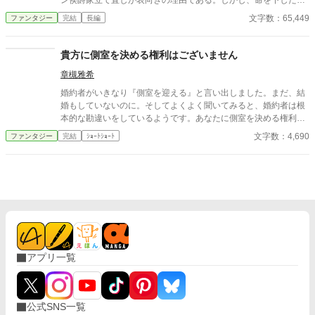
ン侯爵家立て直しが表向きの理由である。しかし、命を下した国
王の狙いはオルガサン家の取り潰しだった。 マグノリアは仄かな
文字数：65,449
ファンタジー
完結
長編
恋心を封印し、政略結婚をする。裏のある結婚生活に楽しみを見
出しながら。 全21話完結・予約投稿済み。 『小説家になろう』
（以下、敬称略）・『アルファポリス』・『pixiv』・自サイトに
貴方に側室を決める権利はございません
重複投稿。
章槻雅希
婚約者がいきなり『側室を迎える』と言い出しました。まだ、結
婚もしていないのに。そしてよくよく聞いてみると、婚約者は根
本的な勘違いをしているようです。あなたに側室を決める権利は
ありませんし、迎える権利もございません。 思い付きによるショ
文字数：4,690
ファンタジー
完結
ｼｮｰﾄｼｮｰﾄ
ートショート。 国の背景やらの設定はふんわり。なんちゃって近
世ヨーロッパ風な異世界。 『小説家になろう』様・『アルファポ
リス』様に重複投稿。
アプリ一覧
公式SNS一覧