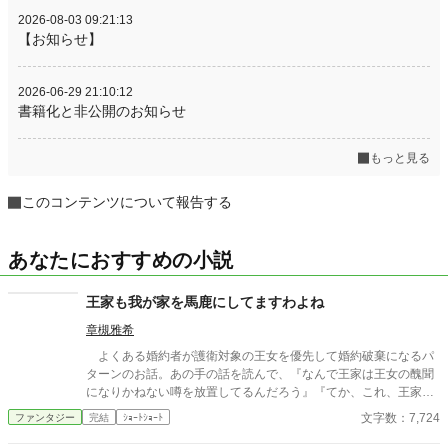
2026-08-03 09:21:13
【お知らせ】
2026-06-29 21:10:12
書籍化と非公開のお知らせ
もっと見る
このコンテンツについて報告する
あなたにおすすめの小説
王家も我が家を馬鹿にしてますわよね
章槻雅希
よくある婚約者が護衛対象の王女を優先して婚約破棄になるパ
ターンのお話。あの手の話を読んで、『なんで王家は王女の醜聞
になりかねない噂を放置してるんだろう』『てか、これ、王家が
婚約者の家蔑ろにしてるよね？』と思った結果できた話。ひそか
文字数：7,724
ファンタジー
完結
ｼｮｰﾄｼｮｰﾄ
なサブタイは『うちも王家を馬鹿にしてますけど』かもしれませ
ん。 『小説家になろう』『アルファポリス』（敬称略）に重複投