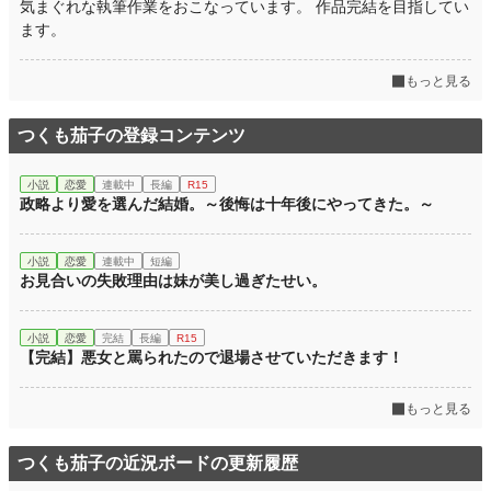
気まぐれな執筆作業をおこなっています。 作品完結を目指してい
ます。
もっと見る
つくも茄子の登録コンテンツ
小説
恋愛
連載中
長編
R15
政略より愛を選んだ結婚。～後悔は十年後にやってきた。～
小説
恋愛
連載中
短編
お見合いの失敗理由は妹が美し過ぎたせい。
小説
恋愛
完結
長編
R15
【完結】悪女と罵られたので退場させていただきます！
もっと見る
つくも茄子の近況ボードの更新履歴