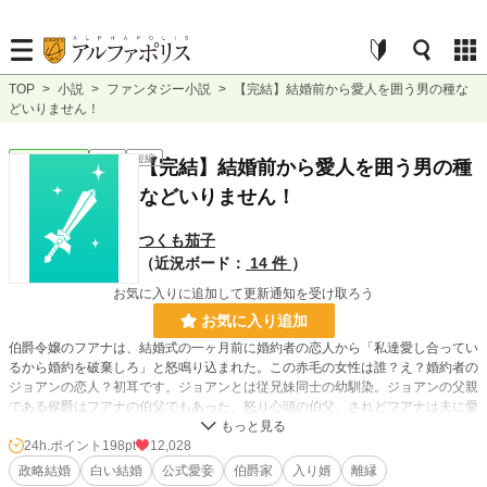
TOP
>
小説
>
ファンタジー小説
>
【完結】結婚前から愛人を囲う男の種な
どいりません！
ファンタジー
完結
短編
【完結】結婚前から愛人を囲う男の種
などいりません！
つくも茄子
（近況ボード：
14 件
）
お気に入りに追加して更新通知を受け取ろう
お気に入り追加
伯爵令嬢のフアナは、結婚式の一ヶ月前に婚約者の恋人から「私達愛し合ってい
るから婚約を破棄しろ」と怒鳴り込まれた。この赤毛の女性は誰？え？婚約者の
ジョアンの恋人？初耳です。ジョアンとは従兄妹同士の幼馴染。ジョアンの父親
である侯爵はフアナの伯父でもあった。怒り心頭の伯父。されどフアナは夫に愛
人がいても一向に構わない。というよりも、結婚一ヶ月前に破棄など常識に考え
て無理である。無事に結婚は済ませたものの、夫は新妻を蔑ろにする。何か勘違
24h.ポイント
198pt
12,028
いしているようですが、伯爵家の世継ぎは私から生まれた子供がなるんですよ？
政略結婚
白い結婚
公式愛妾
伯爵家
入り婿
離縁
父親？別に書類上の夫である必要はありません。そんな、フアナに最高の「種」