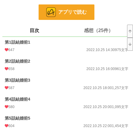
がやってきた。
アプリで読む
他サイトにも公開中。
目次
感想（25件）
小説
6,993 位 / 228,635 件
第1話結婚前1
ファンタジー
1,521 位 / 53,272 件
647
2022.10.25 14:30
975文字
お気に入り
3,062
第2話結婚前2
24h.ポイント
198 pt
658
2022.10.25 16:00
961文字
文字数
17,874
第3話結婚前3
更新日時
2022.10.29 15:17
587
2022.10.25 18:00
1,257文字
初回公開日時
2022.10.25 14:30
第4話結婚前4
初回完結日時
2022.10.29 15:17
580
2022.10.25 20:00
1,095文字
週間ポイント
21,179 pt (418 位)
第5話結婚前5
604
2022.10.25 22:00
1,454文字
月間ポイント
29,161 pt (1,618 位)