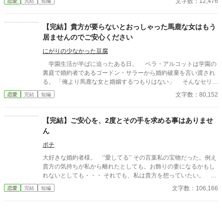
文字数：12,476
恋愛
完結
短編
させて、婚約解消をねらうが、事態は思わぬ方向に。
【完結】貴方が要らないとおっしゃった馬鹿な女はもう
居ませんのでご安心ください
にがりの少なかった豆腐
学園生活が半ばに迫ったある日。 ベラ・アルコットは学園の
裏庭で婚約者であるゴードン・サラーから婚約破棄を言い渡され
る。 「俺より馬鹿な女と婚姻するつもりはない」 そんなセリフ
と共にゴードンはベラの前から立ち去った。 「馬鹿は要らない、
文字数：80,152
恋愛
完結
短編
ですか」 ベラはそう呟いてため息を吐いた。 ベラとゴードン
のテスト結果はそこまで変わらなかった。 ゴードンがが学年上
位の成績を収めていればその言い分も理解できたが、そんなこと
【完結】ご安心を、2度とその手を求める事はありませ
はない。要はそういう理由を付けて新しい婚約者を迎え入れたか
ん
っただけ。 そう言われた瞬間にベラは理解していた。都合の
いい言い訳だと。 しかし、ゴードンは知らなかった。 馬
ポチ
鹿と言った相手が本当はそうではなかったことを。
大好きな婚約者様。 ‘’愛してる‘’ その言葉私の宝物だった。例え
貴方の気持ちが私から離れたとしても。お飾りの妻になるかもし
れないとしても・・・ それでも、私は貴方を想っていたい。 独
り過ごす刻もそれだけで幸せを感じられた。たった一つの希望
文字数：106,166
恋愛
完結
短編