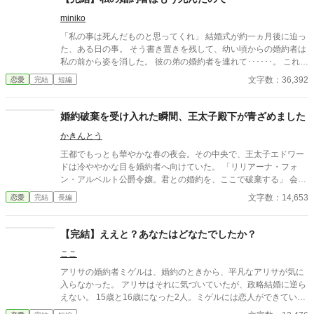
miniko
「私の事は死んだものと思ってくれ」 結婚式が約一ヵ月後に迫っ
た、ある日の事。 そう書き置きを残して、幼い頃からの婚約者は
私の前から姿を消した。 彼の弟の婚約者を連れて･･････。 これ
は、身勝手な駆け落ちに振り回されて婚姻を結ばざるを得なかっ
文字数：36,392
恋愛
完結
短編
た男女が、すれ違いながらも心を繋いでいく物語。 ※感想欄はネ
タバレ有り／無しの振り分けをしていません。本編より先に読む
場合はご注意下さい。
婚約破棄を受け入れた瞬間、王太子殿下が青ざめました
かきんとう
王都でもっとも華やかな春の夜会。その中央で、王太子エドワー
ドは冷ややかな目を婚約者へ向けていた。 「リリアーナ・フォ
ン・アルベルト公爵令嬢。君との婚約を、ここで破棄する」 会場
が一瞬で静まり返る。 リリアーナは淡い金髪を揺らし、静かに王
文字数：14,653
恋愛
完結
長編
太子を見つめ返した。 「理由を、お聞きしてもよろしいでしょう
か」 「理由など明白だ。君は嫉妬深く、心が狭い。それに比べ、
私は真実の愛を見つけた」 そう言ってエドワードが隣へ引き寄せ
【完結】ええと？あなたはどなたでしたか？
たのは、男爵令嬢のセシリアだった。
ここ
アリサの婚約者ミゲルは、婚約のときから、平凡なアリサが気に
入らなかった。 アリサはそれに気づいていたが、政略結婚に逆ら
えない。 15歳と16歳になった2人。ミゲルには恋人ができてい
た。マーシャという綺麗な令嬢だ。邪魔なアリサにこわい思いを