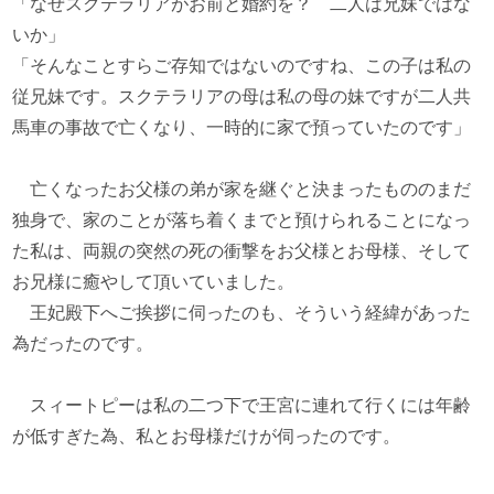
「なぜスクテラリアがお前と婚約を？ 二人は兄妹ではな
いか」
「そんなことすらご存知ではないのですね、この子は私の
従兄妹です。スクテラリアの母は私の母の妹ですが二人共
馬車の事故で亡くなり、一時的に家で預っていたのです」
亡くなったお父様の弟が家を継ぐと決まったもののまだ
独身で、家のことが落ち着くまでと預けられることになっ
た私は、両親の突然の死の衝撃をお父様とお母様、そして
お兄様に癒やして頂いていました。
王妃殿下へご挨拶に伺ったのも、そういう経緯があった
為だったのです。
スィートピーは私の二つ下で王宮に連れて行くには年齢
が低すぎた為、私とお母様だけが伺ったのです。