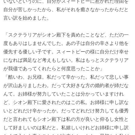
いないというのに、自分がスィートピーに惹かれた理由を
自分が苦しかったから、私がそれを癒さなかったからだと
言い訳を始めました。
「スクテラリアがシオン殿下を責めたことなど、ただの一
度もありはしませんでした。あの子は自分の辛さより他を
優先する優しい子です。スィートピーの様に自分だけ幸せ
になれば満足など考えもしない。私はもっとスクテラリア
が我儘であってくれたらと何度思ったことか」
「酷いわ、お兄様。私だって辛かった。私だって悲しい事
が沢山ありましたわ。だって大好きな方の婚約者が姉だな
んて。お姉様が努力していたことは分かっていますけれ
ど、シオン殿下に愛されたのはこの私。お姉様に申し訳な
いとどれだけ辛かったか。だってどれだけ努力しても優秀
だと言われてもシオン殿下は私の方が良いと仰るし女性と
して好ましいのは私だと。私嬉しいけれどお姉様に申し訳