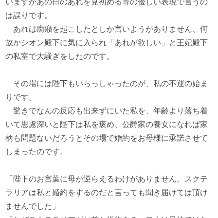
いますがあの日のあれを見初める等の優しい表現で言うの
は誤りです。
あれは癇癪を起こしたとしか言いようがありません、何
故かシオン殿下に気に入られ「あれが欲しい」と王妃殿下
の私室で大騒ぎをしたのです。
その場には陛下もいらっしゃったのが、私の不運の始ま
りです。
驚きでなんの反応も出来ずにいた私を、年齢より落ち着
いて思慮深いと陛下は私を褒め、公爵家の養女になれば家
柄も問題ないだろうとその場で婚約をお母様に承諾させて
しまったのです。
「陛下のお言葉に母が逆らえるわけがありません。スクテ
ラリアは私と婚約をするのだと言っても聞き届けては頂け
ませんでした」