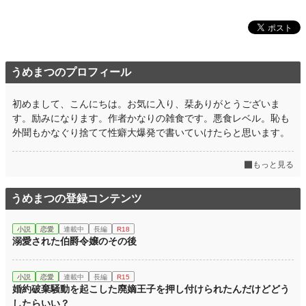
うめまつのプロフィール
初めまして、こんにちは。お気に入り、栞ありがとうございま
す。励みになります。作者かなりの雑食です。悪食レベル。恥も
外聞もかなぐり捨てて性癖大爆発で書いていけたらと思います。
もっと見る
うめまつの登録コンテンツ
小説
恋愛
連載中
長編
R18
溺愛された伯爵令嬢のその後
小説
恋愛
連載中
長編
R15
婚約破棄騒動を起こした廃嫡王子を押し付けられたんだけどどう
したらいい？