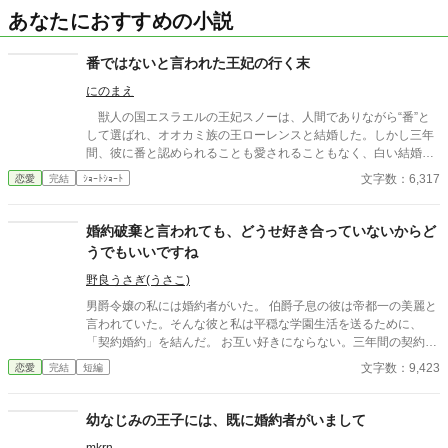
あなたにおすすめの小説
番ではないと言われた王妃の行く末
にのまえ
獣人の国エスラエルの王妃スノーは、人間でありながら“番”と
して選ばれ、オオカミ族の王ローレンスと結婚した。しかし三年
間、彼に番と認められることも愛されることもなく、白い結婚の
まま冷遇され続ける。 それでも王妃として国に尽くしてきたス
文字数：6,317
恋愛
完結
ｼｮｰﾄｼｮｰﾄ
ノーだったが、ある日、ローレンスが別の令嬢レイアーを懐妊さ
せ、側妃として迎えると知る。ついに心が折れたスノーは離縁を
決意し、国を去ろうとする。 しかしその道中、レイアー嬢の実
婚約破棄と言われても、どうせ好き合っていないからど
家の襲撃に遭い、スノーは命を落とす寸前、自身の命と引き換え
うでもいいですね
に広域回復魔法で多くの命を救う。 これでスノーの、人生は終
わりのはずだった。 だが次に目を覚ますと、スノーは三年前の
野良うさぎ(うさこ)
結婚式当日に戻っていた。何度死んでも、何度拒絶しても、結婚
男爵令嬢の私には婚約者がいた。 伯爵子息の彼は帝都一の美麗と
式の誓いの瞬間へと戻される。 番から逃れようと、スノーは何
言われていた。そんな彼と私は平穏な学園生活を送るために、
度も死を選ぶが――。
「契約婚約」を結んだ。 お互い好きにならない。三年間の契約。
それなのに、彼は私の前からいなくなった。婚約破棄を言い渡さ
文字数：9,423
恋愛
完結
短編
れて……。 でも私たちは好きあっていない。だから、別にどうで
もいいはずなのに……。
幼なじみの王子には、既に婚約者がいまして