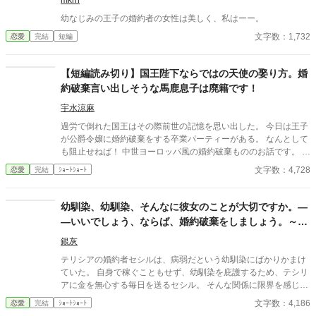
mkrn
幼なじみの王子の婚約者の女性は美しく、私はーー。
文字数：1,732
恋愛
完結
短編
【短編読み切り】国王陛下ならではの天使の娶り方。婚
約破棄言い出しそうな馬鹿息子は廃籍です！
宇水涼麻
過労で倒れた国王はその際前世の記憶を思い出した。 今日は王子
が公爵令嬢に婚約破棄をする卒業パーティーがある。 なんとして
も阻止せねば！ 中世ヨーロッパ風の婚約破棄もののお話です。 設
定緩めはご了承ください。
文字数：4,728
恋愛
完結
ｼｮｰﾄｼｮｰﾄ
幼馴染、幼馴染、そんなに彼女のことが大切ですか。―
―いいでしょう、ならば、婚約破棄をしましょう。～病
弱な幼馴染の彼女は、実は……～
銀灰
テリシアの婚約者セシルは、病弱だという幼馴染にばかりかまけ
ていた。 自身で稼ぐこともせず、幼馴染を庇護するため、テシリ
アに金を無心する毎日を送るセシル。 そんな関係に限界を感じ、
テリシアはセシルに婚約破棄を突き付けた。 テリシアに見捨てら
文字数：4,186
恋愛
完結
ｼｮｰﾄｼｮｰﾄ
れたセシルは、てっきりその幼馴染と添い遂げると思われたが―