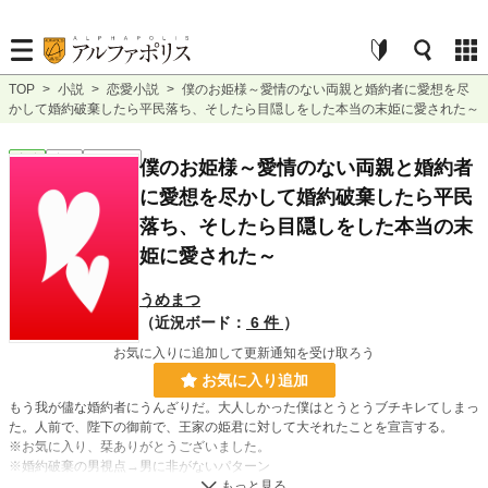
TOP
>
小説
>
恋愛小説
>
僕のお姫様～愛情のない両親と婚約者に愛想を尽
かして婚約破棄したら平民落ち、そしたら目隠しをした本当の末姫に愛された～
恋愛
完結
ｼｮｰﾄｼｮｰﾄ
僕のお姫様～愛情のない両親と婚約者
に愛想を尽かして婚約破棄したら平民
落ち、そしたら目隠しをした本当の末
姫に愛された～
うめまつ
（近況ボード：
6 件
）
お気に入りに追加して更新通知を受け取ろう
お気に入り追加
もう我が儘な婚約者にうんざりだ。大人しかった僕はとうとうブチキレてしまっ
た。人前で、陛下の御前で、王家の姫君に対して大それたことを宣言する。
※お気に入り、栞ありがとうございました。
※婚約破棄の男視点→男に非がないパターン