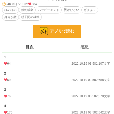
24h.ポイント
0pt
384
小説
228,740 位 / 228,740 件
ほのぼの
婚約破棄
ハッピーエンド
親がひどい
ざまぁ？
恋愛
66,362 位 / 66,362 件
身内が敵
親子間の確執
お気に入り
95
アプリで読む
24h.ポイント
0 pt
文字数
8,907
目次
感想
更新日時
2022.10.19 03:58
1
初回公開日時
2022.10.19 03:58
64
2022.10.19 03:58
1,107文字
初回完結日時
2022.10.19 04:07
2
週間ポイント
56 pt (43,923 位)
69
2022.10.19 03:58
2,688文字
月間ポイント
147 pt (57,460 位)
3
年間ポイント
11,693 pt (28,482 位)
76
2022.10.19 03:58
2,570文字
累計ポイント
45,800 pt (46,707 位)
4
175
2022.10.19 03:58
2,542文字