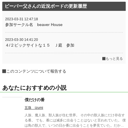
ビーバー父さんの近況ボードの更新履歴
2023-03-31 12:47:18
参加サークル名 beaver House
2023-03-30 14:41:20
４/２ビックサイトな１５ Ｊ庭 参加
もっと見る
このコンテンツについて報告する
あなたにおすすめの小説
僕だけの番
五珠 izumi
人族、魔人族、獣人族が住む世界。 その中の獣人族にだけ存在す
る番。 でも、番には滅多に出会うことはないと言われていた。 僕
は鳥の獣人で、いつの日か番に出会うことを夢見ていた。だか