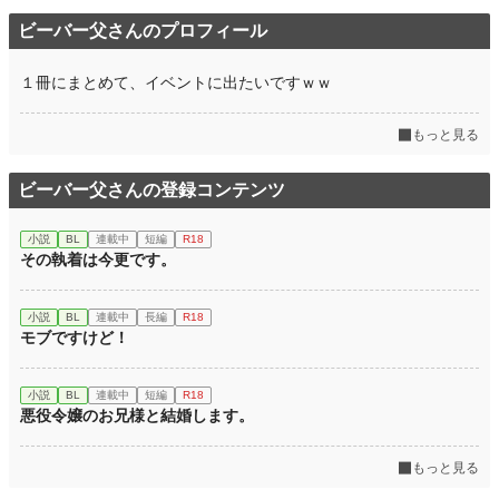
ビーバー父さんのプロフィール
１冊にまとめて、イベントに出たいですｗｗ
もっと見る
ビーバー父さんの登録コンテンツ
小説
BL
連載中
短編
R18
その執着は今更です。
小説
BL
連載中
長編
R18
モブですけど！
小説
BL
連載中
短編
R18
悪役令嬢のお兄様と結婚します。
もっと見る