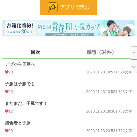
なぜか、キラッキラの獅子王太子に溺愛かと思ったら…
アプリで読む
裏切られ傷つけられて、出て行った咲季を追いかける人物にほだされてしまう話
です。
目次
感想（34件）
小説
37,165 位 / 228,650 件
デブから子豚へ
BL
9,948 位 / 31,395 件
20
2020.11.23 10:53
1,374文字
お気に入り
804
子豚は子豚でも
24h.ポイント
7 pt
20
2020.11.23 13:52
1,728文字
文字数
197,068
まだまだ、子豚です！
12
2020.11.23 18:36
1,732文字
更新日時
2021.01.10 18:44
捕食者と子豚
初回公開日時
2020.11.23 10:53
30
2020.11.23 23:53
1,782文字
初回完結日時
2021.01.02 06:20