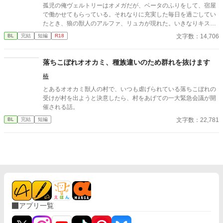
と、囲い込み系S級狼獣人の、ご飯と溺愛たっぷり冒険BL♡ 三万
孤児の俺ヴェルトリーはオメガだが、ベータのふりをして、宿屋
文字ほどの、じんわり甘い冒険BLです。
で働かせてもらっている。それなりに充実した毎日を過ごしてい
たとき、狼の獣人のアルファ、リュカが現れた。いきなりキスし
てきたリュカは、俺に「お前は俺の運命の番だ」と言ってきた。
文字数：14,706
BL
完結
短編
R18
オメガの集められる施設に行くか、リュカの屋敷に行くかの選択
を迫られ、抜け出せる可能性の高いリュカの屋敷に行くことにし
た俺。新しい暮らしになれ、意外と優しいリュカにだんだんと惹
落ちこぼれオオカミ、種族違いのため群れを抜けます
かれて行く。 それなのにリュカが一向に番にしてくれないことに
椿
不満を抱いていたとき、彼に婚約者がいることを知り……？ 『ロ
マンチックな恋ならば』とリンクしていますが、読まなくても支
とあるオオカミ獣人の村で、いつも虐げられている落ちこぼれの
障ありません。頭を空っぽにして読んでください。 ふじょっしー
受けが村を出ようと決意したら、村をあげての一大緊急会議が開
のコンテストに応募しています。
催される話。
文字数：22,781
BL
完結
短編
アプリ一覧