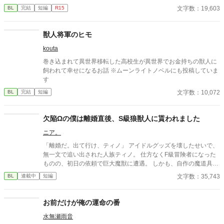
ら、これまで誰も好きにならず恋もしてこなかった。 それほどま
文字数：19,603
BL
完結
短編
R15
でに求めていた番に、バイト中めぐり逢えたんだけれど。 出会っ
た番は同性で『番』を認知できない人族だった。 そのうえ、彼に
は恋人もいて……。 後半、少し百合要素も含みます。苦手な方は
獣人将軍のヒモ
お気をつけ下さい。
kouta
巻き込まれて異世界移転した高校生が異世界でお金持ちの獣人に
飼われて幸せになるお話 ※ムーンライトノベルにも投稿していま
す
文字数：10,072
BL
完結
短編
欠陥Ωの僕は離婚直後、S級狼獣人に貰われました
ニア。
「離婚だ。出て行け、ティノ」 アイドルグッズを壊したせいで、
無一文で追い出された人族ティノ。 仕方なくF級冒険者になった
ものの、初日の依頼で巨大魔獣に遭遇。 しかも、自作の魔道具
は……ポンコツだった。 人生終了……のはずが？！ 「助け、い
文字数：35,743
BL
連載中
短編
る？」 現れたのは、王国最強のS級狼獣人ディアン。 なぜかティ
ノのポンコツ魔道具を気に入り、さらに一緒に旅に出ることに。
「ティノは俺が守るから」 「おいで。ほら」 「……離したくな
お前だけが俺の運命の番
い」 危険ダンジョンなのに、なぜかずっと抱っこ移動。 しかも満
水無瀬雨音
月の夜、狼獣人の発情期が始まって――？！ ポンコツ魔道具師