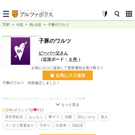
TOP
>
小説
>
BL小説
>
子豚のワルツ
BL
完結
長編
R18
子豚のワルツ
ビーバー父さん
（近況ボード：
5 件
）
お気に入りに追加して更新通知を受け取ろう
お気に入り追加
子豚のワルツ 内容修正しました！
現世ではただのデブで、いじめられっ子だった咲季。
テンプレ通り車に轢かれた時に、神様に言われたのは、「勇者候補を召喚したの
に、巻き込まれて来ちゃったけど、まあ、なんかあるかもしれないから、従魔と
24h.ポイント
7pt
412
して転生させる」と言われた。
異世界転生
もふもふ
豚デブ
溺愛
切ないかも
獣人
スパダリ要素あり
子作り
出産有
完結済
ただのデブが、従魔される子豚になっただけだったはずが…
神様にも適当に放置されたのに、