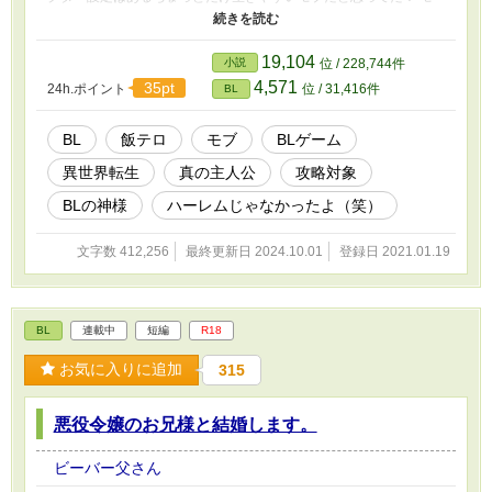
ブだったはずなのに、真の主人公設定とかいらないから、モブに徹
します！ 真の主人公のフラグを折って折って、折りまくってやる
ー！！ ありがとう！BLゲーム！美形しかいない世界の一応、可愛
19,104
小説
位 / 228,744件
いだけのキャラだけど、自由恋愛するために飯テロしながらがんば
4,571
35pt
24h.ポイント
位 / 31,416件
BL
ります！
BL
飯テロ
モブ
BLゲーム
異世界転生
真の主人公
攻略対象
BLの神様
ハーレムじゃなかったよ（笑）
文字数 412,256
最終更新日 2024.10.01
登録日 2021.01.19
BL
連載中
短編
R18
お気に入りに追加
315
悪役令嬢のお兄様と結婚します。
ビーバー父さん