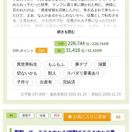
められっ子だった咲季。 テンプレ通り車に轢かれた時に、神様に
言われたのは、「勇者候補を召喚したのに、巻き込まれて来ちゃっ
たけど、まあ、なんかあるかもしれないから、従魔として転生させ
る」と言われた。 ただのデブが、従魔される子豚になっただけだ
ったはずが… 神様にも適当に放置されたのに、 なぜか、キラッキ
ラの獅子王太子に溺愛かと思ったら… 裏切られ傷つけられて、出
て行った咲季を追いかける人物にほだされてしまう話です。
228,744
小説
位 / 228,744件
31,416
0pt
24h.ポイント
位 / 31,416件
BL
異世界転生
もふもふ
豚デブ
溺愛
切ないかも
獣人
スパダリ要素あり
子作り
出産有
完結済
文字数 197,068
最終更新日 2021.01.10
登録日 2020.11.23
BL
連載中
短編
R18
お気に入りに追加
43