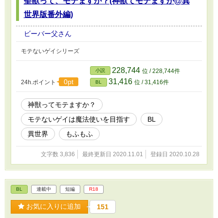
聖獣って、モテますか？(神獣てモテますか@異
世界版番外編)
ビーバー父さん
モテないゲイシリーズ
228,744
小説
位 / 228,744件
31,416
0pt
24h.ポイント
位 / 31,416件
BL
神獣ってモテますか？
モテないゲイは魔法使いを目指す
BL
異世界
もふもふ
文字数 3,836
最終更新日 2020.11.01
登録日 2020.10.28
BL
連載中
短編
R18
お気に入りに追加
151