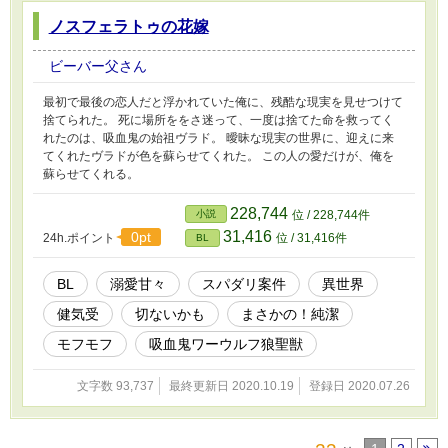
ノスフェラトゥの花嫁
ビーバー父さん
最初で最後の恋人だと浮かれていた俺に、残酷な現実を見せつけて
捨てられた。 死に場所ををさ迷って、一度は捨てた命を救ってく
れたのは、吸血鬼の始祖ヴラド。 曖昧な現実の世界に、迎えに来
てくれたヴラドが色を蘇らせてくれた。 この人の愛だけが、俺を
蘇らせてくれる。
228,744
小説
位 / 228,744件
31,416
0pt
24h.ポイント
位 / 31,416件
BL
BL
溺愛甘々
スパダリ案件
異世界
健気受
切ないかも
まさかの！純潔
モフモフ
吸血鬼ワーウルフ狼聖獣
文字数 93,737
最終更新日 2020.10.19
登録日 2020.07.26