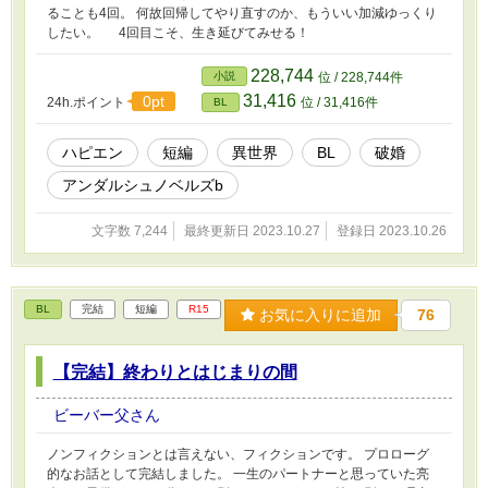
ることも4回。 何故回帰してやり直すのか、もういい加減ゆっくり
したい。 4回目こそ、生き延びてみせる！
228,744
小説
位 / 228,744件
31,416
0pt
24h.ポイント
位 / 31,416件
BL
ハピエン
短編
異世界
BL
破婚
アンダルシュノベルズb
文字数 7,244
最終更新日 2023.10.27
登録日 2023.10.26
BL
完結
短編
R15
お気に入りに追加
76
【完結】終わりとはじまりの間
ビーバー父さん
ノンフィクションとは言えない、フィクションです。 プロローグ
的なお話として完結しました。 一生のパートナーと思っていた亮