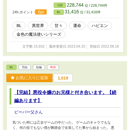
228,744
小説
位 / 228,744件
31,416
0pt
24h.ポイント
位 / 31,416件
BL
BL
異世界
甘々
運命
ハピエン
金色の魔法使いシリーズ
文字数 15,932
最終更新日 2023.04.25
登録日 2022.08.16
BL
完結
短編
R18
お気に入りに追加
1,019
【完結】悪役令嬢のお兄様と付き合います。【続
編あります】
ビーバー父さん
気づいた時には乙女ゲームの中だった。 ゲームのキャラでもな
く、何の役でもない僕が舞踏会で女装してた事から始まった。 悪