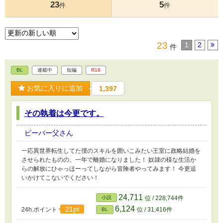
23
5
件
件
23
1
2
件
BL
連載中
短編
R18
お気に入りに追加
1,397
その執着は今更です。
ビーバー父さん
一応異世界転生してた僕のスキルを囲いこみたい王室に政略結婚を
させられたものの、一年で離婚になりました！ 奴隷の様な生活か
らの解放にひゃっほーってしながら冒険者やってみます！ 今更追
いかけてこないでください！
24,711
小説
位 / 228,744件
6,124
21pt
24h.ポイント
位 / 31,416件
BL