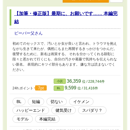
【加筆・修正版】最期に、お願いです…… 本編完
結
ビーバー父さん
初めてのセックスで、汚いとか女が良いと言われ、トラウマを抱え
ながら生きて来たが、偶然にもまた再開するきっかけをつかんだ。
復讐するために、新名は画策する。 それを分かってくれる顕彰に
段々と惹かれて行くにも、自分の汚さや葛藤で気持ちを伝えられな
い新名。 表現的にキツイ部分もあります。 嫌な方は読まないでく
ださい。
36,359
小説
位 / 228,744件
9,599
7pt
24h.ポイント
位 / 31,416件
BL
BL
短編
切ない
イケメン
ハッピーエンド
健気受け
スパダリ？
モデル
本編完結