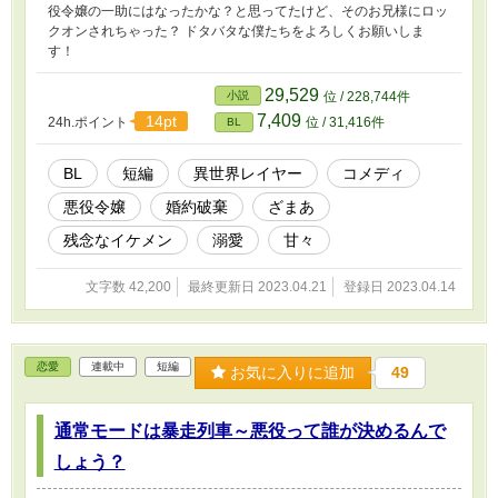
役令嬢の一助にはなったかな？と思ってたけど、そのお兄様にロッ
クオンされちゃった？ ドタバタな僕たちをよろしくお願いしま
す！
29,529
小説
位 / 228,744件
7,409
14pt
24h.ポイント
位 / 31,416件
BL
BL
短編
異世界レイヤー
コメディ
悪役令嬢
婚約破棄
ざまあ
残念なイケメン
溺愛
甘々
文字数 42,200
最終更新日 2023.04.21
登録日 2023.04.14
恋愛
連載中
短編
お気に入りに追加
49
通常モードは暴走列車～悪役って誰が決めるんで
しょう？