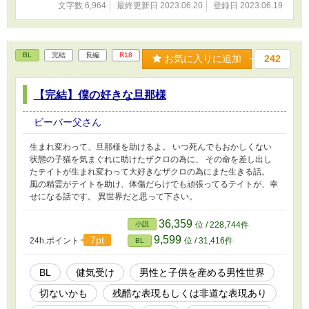
文字数 6,964
最終更新日 2023.06.20
登録日 2023.06.19
BL
完結
長編
R18
お気に入りに追加
242
【完結】僕の好きな旦那様
ビーバー父さん
生まれ変わって、旦那様を助けるよ。 いつ死んでもおかしくない
状態の子猫を気まぐれに助けたザクロの為に、 その命を差し出し
たテイトが生まれ変わって大好きなザクロの為にまた生きる話。
風の精霊がテイトを助け、体傷だらけでも頑張ってるテイトが、幸
せになる話です。 異世界だと思って下さい。
36,359
小説
位 / 228,744件
9,599
7pt
24h.ポイント
位 / 31,416件
BL
BL
健気受け
男性と子供を産める男性世界
切ないかも
残酷な表現もしくは非道な表現あり