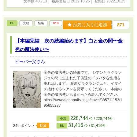
文字数 40,713
最終更新日 2022.10.25
登録日 2022.10.25
BL
完結
短編
R18
お気に入りに追加
871
【本編完結 次の続編始めます】白と金の間〜金
色の魔法使い〜
ビーバー父さん
金色の魔法使いの続編です。 シアンとラグラン
ジュの間に生まれた子供達のドタバタな生活を
垂れ流します。 腹黒なラグランジュと、イマイ
チ抜けてるシアンを見守ってください。 本編の
金色の魔法使いも良かったら読んでください。
https://www.alphapolis.co.jp/novel/385711153/1
95655237
228,744
小説
位 / 228,744件
31,416
0pt
24h.ポイント
位 / 31,416件
BL