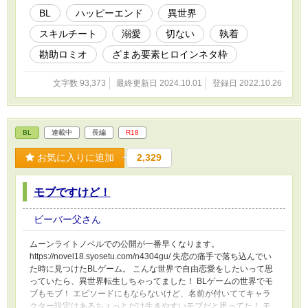
BL
ハッピーエンド
異世界
スキルチート
溺愛
切ない
執着
勘助ロミオ
ざまあ要素ヒロインネタ枠
文字数 93,373
最終更新日 2024.10.01
登録日 2022.10.26
BL
連載中
長編
R18
お気に入りに追加
2,329
モブですけど！
ビーバー父さん
ムーンライトノベルでの公開が一番早くなります。
https://novel18.syosetu.com/n4304gu/ 失恋の痛手で落ち込んでい
た時に見つけたBLゲーム。 こんな世界で自由恋愛をしたいって思
っていたら、異世界転生しちゃってました！ BLゲームの世界でモ
ブもモブ！ エピソードにもならないけど、名前が付いててキャラ
クター設定はあるちょっとだけ生きやすいモブだと思ってた！ モ