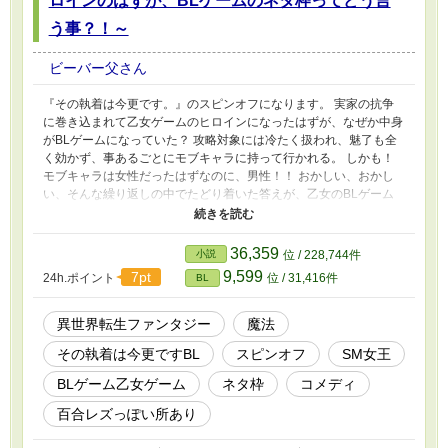
ロインのはずが、BLゲームのネタ枠ってどう言
う事？！～
ビーバー父さん
『その執着は今更です。』のスピンオフになります。 実家の抗争
に巻き込まれて乙女ゲームのヒロインになったはずが、なぜか中身
がBLゲームになっていた？ 攻略対象には冷たく扱われ、魅了も全
く効かず、事あるごとにモブキャラに持って行かれる。 しかも！
モブキャラは女性だったはずなのに、男性！！ おかしい、おかし
い、そんな繰り返しの中でたどり着いた答えが、乙女のBLゲーム
（しかも同人ゲーム！） 時々モブキャラだと思ってたBLゲームの
主人公を助けたりしながら、真実の愛を探すヒロインになります！
でもどうやってもネタ枠でしかない、ピンク砲に愛の手を！ ジャ
36,359
小説
位 / 228,744件
ンルですが、恋愛からBLに変更します。 BL度が濃いので、すみま
9,599
7pt
24h.ポイント
位 / 31,416件
BL
せん。
異世界転生ファンタジー
魔法
その執着は今更ですBL
スピンオフ
SM女王
BLゲーム乙女ゲーム
ネタ枠
コメディ
百合レズっぽい所あり