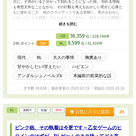
介に、子供がいると分かって別れることになった桂。 別れる理由
も奇想天外なことながら、その行動も考えもおかしい亮介に心身と
もに疲れるころ、 桂のクライアントである若狭に、亮介がおかし
いということを同意してもらえたところから、始まりそうな関係に
戸惑う桂。 この先があるのか、それとも……。 こんな思考回路と
関係の奴らが実在するんですよ。
36,359
小説
位 / 228,744件
9,599
7pt
24h.ポイント
位 / 31,416件
BL
現代
BL
大人の事情
胸糞あり
甘やかしたい/甘えたい
ハピエン
アンダルシュノベルズb
本編前の前菜的な話
文字数 18,638
最終更新日 2023.10.19
登録日 2023.10.18
BL
連載中
短編
R18
お気に入りに追加
24
ピンク砲、その執着は今更です～乙女ゲームのヒ