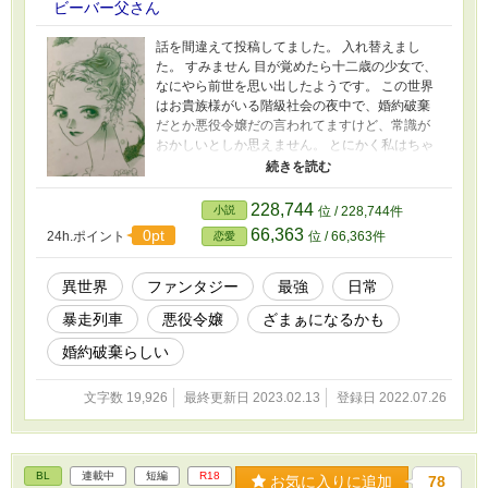
ビーバー父さん
話を間違えて投稿してました。 入れ替えまし
た。 すみません 目が覚めたら十二歳の少女で、
なにやら前世を思い出したようです。 この世界
はお貴族様がいる階級社会の夜中で、婚約破棄
だとか悪役令嬢だの言われてますけど、常識が
おかしいとしか思えません。 とにかく私はちゃ
んと自立して、毎晩晩酌が出来る生活がしたい
のです。 悪役って誰が決めるんでしょう？ っ
て思ったら、結果、勝ち組だったようです。
228,744
小説
位 / 228,744件
66,363
0pt
24h.ポイント
位 / 66,363件
恋愛
異世界
ファンタジー
最強
日常
暴走列車
悪役令嬢
ざまぁになるかも
婚約破棄らしい
文字数 19,926
最終更新日 2023.02.13
登録日 2022.07.26
BL
連載中
短編
R18
お気に入りに追加
78