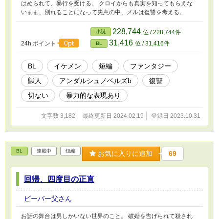
はめられて、暴行を受ける。 クロイからも真実を知ってもらえな
いまま、別れることになって失意の中、メルは復讐を考える。
228,744
小説
位 / 228,744件
31,416
0pt
24h.ポイント
位 / 31,416件
BL
BL
イケメン
短編
ファンタジー
獣人
アンダルシュノベルズb
復讐
切ない
暴力的な表現あり
文字数 3,182
最終更新日 2024.02.19
登録日 2023.10.31
BL
連載中
短編
お気に入りに追加
69
回帰、四度目の正直
ビーバー父さん
お話の舞台は男しかいない世界のこと。 破婚を告げられて殺され