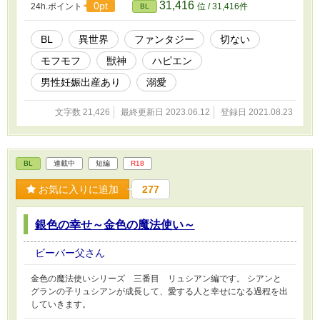
31,416
0pt
24h.ポイント
位 / 31,416件
BL
BL
異世界
ファンタジー
切ない
モフモフ
獣神
ハピエン
男性妊娠出産あり
溺愛
文字数 21,426
最終更新日 2023.06.12
登録日 2021.08.23
BL
連載中
短編
R18
お気に入りに追加
277
銀色の幸せ～金色の魔法使い～
ビーバー父さん
金色の魔法使いシリーズ 三番目 リュシアン編です。 シアンと
グランの子リュシアンが成長して、愛する人と幸せになる過程を出
していきます。