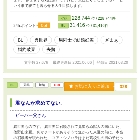
いう事で寝ても暮らせる人生目指します。
228,744
小説
位 / 228,744件
31,416
0pt
24h.ポイント
位 / 31,416件
BL
BL
異世界
男同士で結婚妊娠
ざまぁ
婚約破棄
去勢
文字数 27,676
最終更新日 2021.06.06
登録日 2021.03.20
BL
完結
短編
R18
お気に入りに追加
328
君なんか求めてない。
ビーバー父さん
異世界ものです。 異世界に召喚されて見知らぬ獣人の国にいた、
佐野山来夏。 何かチートがありそうで無かった来夏の前に、本当
の召喚者が現われた。 ユア・シノハラはまだ高校生の男の子だっ