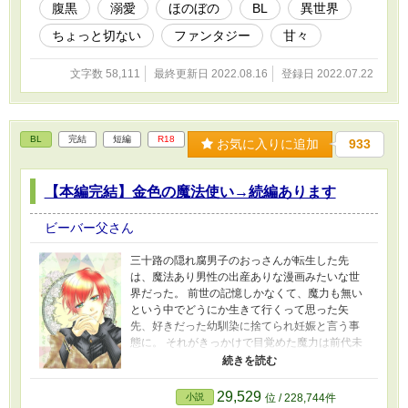
腹黒
溺愛
ほのぼの
BL
異世界
ちょっと切ない
ファンタジー
甘々
文字数 58,111
最終更新日 2022.08.16
登録日 2022.07.22
BL
完結
短編
R18
お気に入りに追加
933
【本編完結】金色の魔法使い→続編あります
ビーバー父さん
三十路の隠れ腐男子のおっさんが転生した先
は、魔法あり男性の出産ありな漫画みたいな世
界だった。 前世の記憶しかなくて、魔力も無い
という中でどうにか生きて行くって思った矢
先、好きだった幼馴染に捨てられ妊娠と言う事
態に。 それがきっかけで目覚めた魔力は前代未
聞の金色でした！ 絶対、アイツにざまぁってし
てやんよ！ そして幸せになってやる~ｗ 続編
投下中です～「白と金の間～金色の魔法使い～
29,529
小説
位 / 228,744件
https://www.alphapolis.co.jp/novel/385711153/9