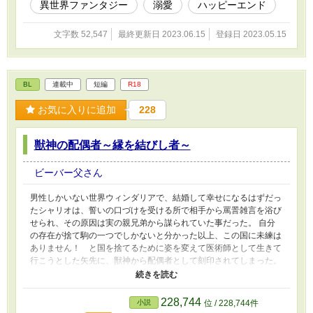
異世界ファンタジー
溺愛
ハッピーエンド
文字数 52,547
最終更新日 2023.06.15
登録日 2023.05.15
BL
連載中
短編
R18
お気に入りに追加
228
獣神の配偶者～縁を結びし者～
ビーバー父さん
男性しかいない世界ウィンダリアで、結婚して幸せになるはずだっ
たシャリオは、誓いの口づけを受ける所で相手から罵詈雑言を浴び
せられ、その原因は実の親兄弟から謀られていた事だった。 自分
の存在が捨て駒の一つでしかないと分かった以上、この国に未練は
ありません！ と国を捨てるために姿を変えて医術師として生きて
行こうとした矢先に、獣神から配偶者として刻印されてしまった。
モフモフしながら、獣神の権威を借りて自由に生きることを望むシ
ャリオのラブな生活の話し。
228,744
小説
位 / 228,744件