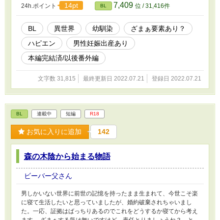
7,409
14pt
24h.ポイント
位 / 31,416件
BL
52655432
BL
異世界
幼馴染
ざまぁ要素あり？
ハピエン
男性妊娠出産あり
本編完結済/以後番外編
文字数 31,815
最終更新日 2022.07.21
登録日 2022.07.21
BL
連載中
短編
R18
お気に入りに追加
142
森の木陰から始まる物語
ビーバー父さん
男しかいない世界に前世の記憶を持ったまま生まれて、今世こそ楽
に寝て生活したいと思っていましたが、婚約破棄されちゃいまし
た。一応、証拠はばっちりあるのでこれをどうするか寝てから考え
ます。 ざまぁする気は無いですけど、責任とりましょうね？ と