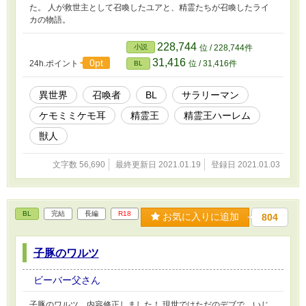
た。 人が救世主として召喚したユアと、精霊たちが召喚したライ
カの物語。
228,744
小説
位 / 228,744件
31,416
0pt
24h.ポイント
位 / 31,416件
BL
異世界
召喚者
BL
サラリーマン
ケモミミケモ耳
精霊王
精霊王ハーレム
獣人
文字数 56,690
最終更新日 2021.01.19
登録日 2021.01.03
BL
完結
長編
R18
お気に入りに追加
804
子豚のワルツ
ビーバー父さん
子豚のワルツ 内容修正しました！ 現世ではただのデブで、いじ