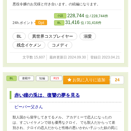
悪役令嬢のお兄様と付き合います。の続編になります。
228,744
小説
位 / 228,744件
31,416
0pt
24h.ポイント
位 / 31,416件
BL
BL
異世界コスプレイヤー
溺愛
残念イケメン
コメディ
文字数 15,607
最終更新日 2024.09.30
登録日 2023.04.21
BL
連載中
短編
R15
お気に入りに追加
24
赤い瞳の兎は、復讐の夢を見る
ビーバー父さん
獣人国から留学してきてるメル。 アカデミーで恋人になったの
は、すごいイケメンで頭も優秀なクロイ。 でも獣人だからって差
別され、クロイの恋人だからと性格の悪いかわい子ぶった奴の罠に