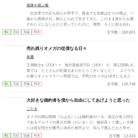
てないんです！
迷路を跳ぶ狐
社交界での立ち回りが苦手で、夜会でも失敗ばかりの僕は、一
族から罵倒され、軽んじられて生きてきた。このまま誰からも愛
されたりしないんだと思っていたのに、突然、ろくに顔も合わせ
てくれない公爵家の宰相様と婚約することになってしまう。 だ
文字数：260,801
BL
完結
長編
R15
けど、婚約なんて名ばかりで、会話を交わすことはなく、同じ王
城にいるはずなのに、顔も合わせない。 それでも、公爵家の役
に立ちたくて頑張ったつもりだった。夜遅くまで魔法のことを学
売れ残りオメガの従僕なる日々
び、必要な魔法も身につけ、正式に婚約が発表される日を楽しみ
灰鷹
にしていた。 けれど、ある日僕は、公爵家と王家を害そうとし
ているのではないかと疑われてしまう。 否定しても誰も聞いて
王弟騎士α（23才）× 地方貴族庶子Ω（18才） ※ 第12回BL大
くれない。それが原因で婚約するという話もなくなり、僕は幽閉
賞では、たくさんの応援をありがとうございました！ ユリウス
されることが決まる。 ほとんど話したことすらない、僕の婚約
が暮らすシャマラーン帝国では、平民のオメガは18才になると、
者になるはずだった宰相様は、これまでどおり、ろくに言葉も交
宮廷で開かれる選定の儀に参加することが義務付けられている。
文字数：126,748
BL
完結
長編
R18
わさないまま、「婚約は考え直すことになった」とだけ告げて去
王族の妾となるオメガを選ぶためのその儀式に参加し、誰にも選
って行った。 寂しいと言えば寂しかった。彼に相応しくなりた
ばれずに売れ残ったユリウスは、国王陛下から「第３王弟に謀反
くて、頑張ってきたつもりだったから。だけど、仕方ないん
の疑いがあるため、身辺を探るように」という密命を受け、オメ
大好きな婚約者を僕から自由にしてあげようと思った
だ…… 全てを諦めて、王都からは遠い、幽閉の砦に連れてこら
ガ嫌いと噂される第３王弟ラインハルトの従僕になった。 無口
れた僕は、そこで新たな生活を始める。食事を用意したり、荒れ
こたま
で無愛想な彼の優しい一面を知り、任務とは裏腹にラインハルト
果てた砦を修復したりして、結構楽しく暮らせていると思ってい
に惹かれていくユリウスであったが、働き始めて3カ月が過ぎた
オメガの岡山智晴（ちはる）には婚約者がいる。祖父が友人同士
たのに、その後も貴族たちの争いに巻き込まれるし、何度も宰相
ところで第３王弟殿下が辺境伯令嬢の婿養子になるという噂を聞
であるアルファの香川大輝（だいき）だ。格好良くて優しい大輝
様にも会うことになってしまう。何なんだ……僕はここが気に入
き、従僕も解雇される。
には祖父同士が勝手に決めた相手より、自らで選んだ人と幸せに
っているし、のんびり暮らしたいだけなんです！ 僕に構ってな
なって欲しい。自分との婚約から解放して自由にしてあげようと
いで諦めてください！ ＊残酷な描写があり、攻め（宰相）が受け
文字数：12,314
BL
完結
短編
R18