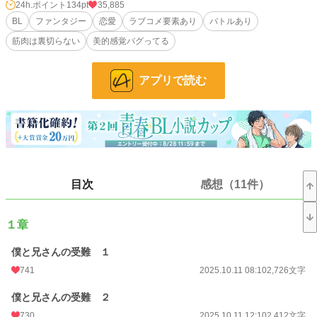
望と呼び声高い若き公爵リオネルと結婚することになってしまった。
24h.ポイント
134pt
35,885
皇位継承権のあるリオネルに不満を持つ皇后が、実子の王太子の地位を守るため
BL
ファンタジー
恋愛
ラブコメ要素あり
バトルあり
形骸化していた同性での結婚を持ち出したのである。
筋肉は裏切らない
美的感覚バグってる
当然、辺境伯である父は激怒。家族も憤慨していたが、皇帝の命令には逆らえな
い。オリヴィンは首都レージュヌに向かい、初めてリオネルに会う。
アプリで読む
そこにいたのは、家族とは全く違う冷徹な雰囲気の青年で……？
愛されすぎて美的感覚がバグっているオリヴィンと、両親を事故で失った挙句命
を狙われる孤独なリオネル。
正反対の二人が出会って認め合い、やがて愛し合う。そんなドタバタラブストー
リーです。
目次
感想（11件）
小説
9,506 位 / 228,888 件
BL
2,012 位 / 31,450 件
１章
お気に入り
982
僕と兄さんの受難 １
24h.ポイント
134 pt
741
2025.10.11 08:10
2,726文字
文字数
182,005
僕と兄さんの受難 ２
更新日時
2026.04.23 20:20
730
2025.10.11 12:10
2,412文字