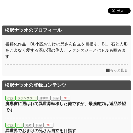
松沢ナツオのプロフィール
書籍化作品 BL小説おまけの兄さん自立を目指す。BL、石と人形
をこよなく愛する深い沼の住人。ファンタジーとバトルも嗜みま
す
もっと見る
松沢ナツオの登録コンテンツ
小説
ファンタジー
連載中
長編
R15
魔導書に選ばれて異世界転移した俺ですが、最強魔力は返品希望
です
小説
BL
完結
長編
R18
異世界でおまけの兄さん自立を目指す