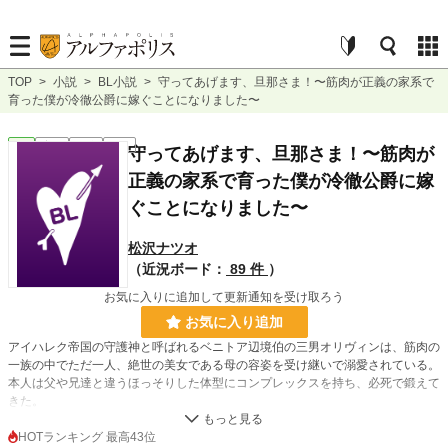
TOP
>
小説
>
BL小説
>
守ってあげます、旦那さま！〜筋肉が正義の家系で
育った僕が冷徹公爵に嫁ぐことになりました〜
BL
完結
長編
R18
守ってあげます、旦那さま！〜筋肉が
正義の家系で育った僕が冷徹公爵に嫁
ぐことになりました〜
松沢ナツオ
（近況ボード：
89 件
）
お気に入りに追加して更新通知を受け取ろう
お気に入り追加
アイハレク帝国の守護神と呼ばれるベニトア辺境伯の三男オリヴィンは、筋肉の
一族の中でただ一人、絶世の美女である母の容姿を受け継いで溺愛されている。
本人は父や兄達と違うほっそりした体型にコンプレックスを持ち、必死で鍛えて
きた。
努力を続け一人前の騎士と父の認められたばかりなのに、皇帝の命により将来有
HOTランキング 最高43位