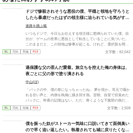
ドジで惨殺されそうな悪役の僕、平穏と領地を守ろうと
したら暴虐だったはずの領主様に迫られている気がす
る……僕がいらないなら詰め寄らないでくれ！
迷路を跳ぶ狐
いつもドジで、今日もお仕えする領主様に怒鳴られていた僕。自
分が、ゲームの世界に悪役として転生していることに気づいた。
このままだと、この領地は惨事が起こる。けれど、選択肢を間違
えば、領地は助かっても王国が潰れる。そんな未来が怖くて動き
文字数：82,042
BL
完結
長編
R18
出した僕だけど、すでに領地も王城も策略だらけ。その上、冷酷
だったはずの領主様は、やけに僕との距離が近くて……僕は平穏
が欲しいだけなのに！ 僕のこと、いらないんじゃなかった
過保護な父の歪んだ愛着。旅立ちを控えた俺の身体は、
の！？ 惨劇が怖いので先に城を守りましょう！
夜ごとに父の形で塗り潰される
中山(ほ)
「パックの中、僕の形になっちゃったね」 夢か現か。耳元で囁か
れる甘い声と、内側を執拗に掻き回す熱。翌朝、自室で目覚めた
パックに、昨夜の記憶はない。ただ、疼くような下腹部の熱だけ
が残っていた。 相談しようと向かった相手こそが、自分を侵食し
文字数：2,509
BL
完結
短編
R18
ている張本人だとも知らずに、パックは父の部屋の扉を開く。 こ
のお話はムーンライトでも投稿してます〜
僕を振った奴がストーカー気味に口説いてきて面倒臭い
ので早く追い返したい。執着されても城に戻りたくなん