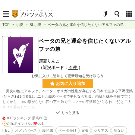
TOP
>
小説
>
BL小説
>
ベータの兄と運命を信じたくないアルファの弟
BL
完結
短編
R18
ベータの兄と運命を信じたくないアル
ファの弟
須宮りんこ
（近況ボード：
4 件
）
お気に入りに追加して更新通知を受け取ろう
お気に入り追加
男女の他にアルファ、ベータ、オメガの性別が存在する日本で生きる平沢優鶴
(ひらさわゆづる)は、二十五歳のベータで平凡な会社員。両親と妹を事故で亡く
してから、血の繋がらない四つ下の弟でアルファの平沢煌(ひらさわこう)と二人
きりで暮らしている。
家族が亡くなってから引きこもり状態だった煌が、通信大学のスクーリングで
久しぶりに外へと出たある雨の日。理性を失くした煌が発情したオメガ男性を襲
HOTランキング 最高60位
いかけているところに、優鶴は遭遇する。必死に煌を止めるものの、オメガのフ
24h.ポイント
0pt
601
ェロモンにあてられた煌によって優鶴は無理やり抱かれそうになる――。
BL
オメガバース
義兄弟
ベータ受け
α×β
シリアス
切ない