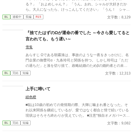
る？」 「およめしゃん？」 「うん。おれ、シャルが大好きだか
ら。大人になったら、けっこんしてください」 「うん！ シャル
もリュシーしゃま、だいしゅき！ およめしゃん、なる！」 ✩
文字数：8,129
BL
連載中
長編
R15
✩ ✩ 幼き日に交わした『約束』。その約束が果たされたの
は、シャーロットが十二歳、リュシオンが十七歳のとき。 それ
から三年。リュシオンが事故により記憶喪失になったことで、全
『捨てたはずのΩが運命の番でした ～今さら愛してると
てが狂っていく――。 ――――――――――― ✻男しかいな
言われても、もう遅い～
い、αとΩしかいない世界観なので、女性やβといった概念は出て
きません。 ✻独自設定の異世界オメガバースです。 ✻4話までは
雪兎
毎日更新。その後は週3話の更新を目指します。執筆しながらの
あらすじ Ωである朝霧湊は、事故のような一夜をきっかけに、名
更新、遅筆なのでゆっくりペースにはなりますが、完結は保証い
門企業の御曹司α・九条玲司と関係を持つ。 しかし玲司は「ただ
たします。 ☆8/7 15時更新 HOT女性向けランキング42位！ あ
の過ちだ」と湊を切り捨て、政略結婚のためβの婚約者との未来
りがとうございます😊
を選んだ。 深く傷ついた湊は、彼の前から姿を消す。 数か月後―
文字数：12,313
BL
完結
短編
―。 湊の身体は、これまで誰も知らなかった希少な『遅咲きΩ』
として覚醒する。 その瞬間、玲司は初めて湊こそが運命の番だっ
たと知る。 「戻ってきてくれ」 今さら必死に追いかけてくる玲
上手に啼いて
司。 だが湊の隣には、自分を支え続けてくれた医師のα・神崎伊
紺色橙
織がいた。 「あなたは俺を捨てたでしょう」 後悔に苦しむα、執
着する第二のα、そして希少Ωを巡る陰謀。 もう二度と傷つきた
■聡は10歳の初めての発情期の際、大輝に噛まれ番となった。そ
くないΩが最後に選ぶ相手とは――。 捨てた側の後悔と執着が加
れ以来関係を継続しているが、愛ではなく都合と情で続いている
速する、すれ違いオメガバースBL。
現状はそろそろ終わりが見えていた。 ■注意*独自オメガバース設
定。■『それは愛か本能か』と同じ世界設定です。関係は一切な
文字数：9,082
BL
完結
短編
し。