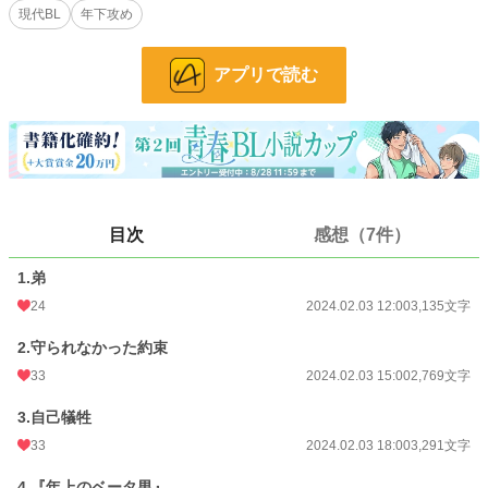
現代BL
年下攻め
※この作品はエブリスタとムーンライトノベルズにも掲載しています。
※この物語はフィクションであり、実在の人物・団体とは一切関係ありません。
アプリで読む
普段から作中に登場する事柄に関しまして、現実に起きた事件や事故を連想され
やすい方はご注意ください。
小説
228,743 位 / 228,743 件
BL
31,413 位 / 31,413 件
お気に入り
159
目次
感想（7件）
24h.ポイント
0 pt
1.弟
文字数
46,770
24
2024.02.03 12:00
3,135文字
更新日時
2024.02.07 20:00
2.守られなかった約束
初回公開日時
2024.02.03 12:00
33
2024.02.03 15:00
2,769文字
初回完結日時
2024.02.07 20:07
3.自己犠牲
33
2024.02.03 18:00
3,291文字
週間ポイント
70 pt (40,028 位)
4.『年上のベータ男』
月間ポイント
378 pt (39,666 位)