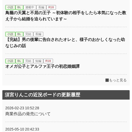
小説
BL
連載中
長編
R18
鳥籠の天翼と不屈の王子 ～初体験の相手をしたら本気になった教
え子から結婚を迫られています～
小説
BL
完結
長編
【完結】男の後輩に告白されたオレと、様子のおかしくなった幼
なじみの話
小説
BL
完結
短編
R18
オメガ公子とアルファ王子の初恋婚姻譚
もっと見る
須宮りんこの近況ボードの更新履歴
2026-02-23 10:52:28
商業作品の発売について
2025-05-10 20:42:33