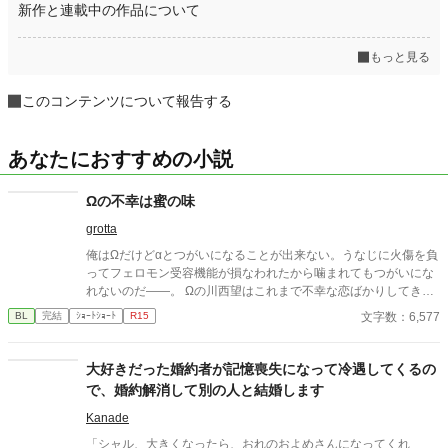
新作と連載中の作品について
もっと見る
このコンテンツについて報告する
あなたにおすすめの小説
Ωの不幸は蜜の味
grotta
俺はΩだけどαとつがいになることが出来ない。うなじに火傷を負
ってフェロモン受容機能が損なわれたから噛まれてもつがいにな
れないのだ――。 Ωの川西望はこれまで不幸な恋ばかりしてき
た。 そんな自分でも良いと言ってくれた相手と結婚することにな
文字数：6,577
BL
完結
ｼｮｰﾄｼｮｰﾄ
R15
るも、直前で婚約は破棄される。 何もかも諦めかけた時、望に同
居を持ちかけてきたのはマンションのオーナーである北条雪哉だ
った。 6千文字程度のショートショート。 思いついてダダっと書
大好きだった婚約者が記憶喪失になって冷遇してくるの
いたので設定ゆるいです。
で、婚約解消して別の人と結婚します
Kanade
「シャル、大きくなったら、おれのおよめさんになってくれ