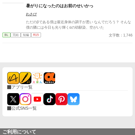
暑がりになったのはお前のせいかっ
わさび
ただのβである僕は最近身体の調子が悪い なんでだろう？ そんな
僕の隣には今日も光り輝くαの幼馴染、空がいた
文字数：1,746
BL
完結
短編
R15
アプリ一覧
公式SNS一覧
ご利用について