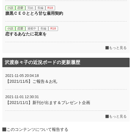
小説
恋愛
完結
長編
R18
腹黒ＣＥＯととろ甘な雇用契約
小説
恋愛
連載中
長編
R18
恋するあなたに花束を
もっと見る
沢渡奈々子の近況ボードの更新履歴
2021-11-05 20:04:18
【2021/11/5】ご報告＆お礼
2021-11-01 12:30:31
【2021/11/1】新刊が出ます＆プレゼント企画
もっと見る
このコンテンツについて報告する