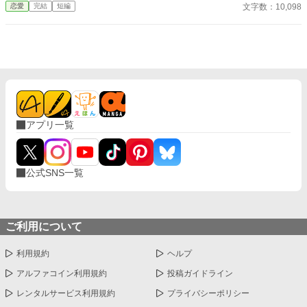
商会の会頭の座と莫大な財産。 商会を立て直し、世界中から称賛
文字数：10,098
恋愛
完結
短編
される一方で、没落した家族と元婚約者は「戻ってきてほしい」
と泣きついてくるが……。 「あなたたちが捨てたのは、私ではな
く未来です。」 もう二度と、その手は取りません。
アプリ一覧
公式SNS一覧
ご利用について
利用規約
ヘルプ
アルファコイン利用規約
投稿ガイドライン
レンタルサービス利用規約
プライバシーポリシー