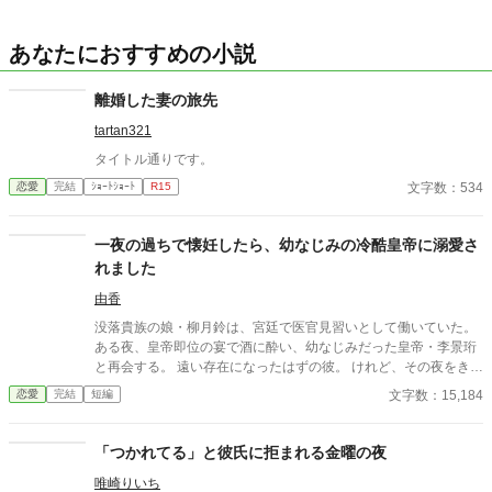
あなたにおすすめの小説
離婚した妻の旅先
tartan321
タイトル通りです。
文字数：534
恋愛
完結
ｼｮｰﾄｼｮｰﾄ
R15
一夜の過ちで懐妊したら、幼なじみの冷酷皇帝に溺愛さ
れました
由香
没落貴族の娘・柳月鈴は、宮廷で医官見習いとして働いていた。
ある夜、皇帝即位の宴で酒に酔い、幼なじみだった皇帝・李景珩
と再会する。 遠い存在になったはずの彼。 けれど、その夜をきっ
かけに月鈴の運命は大きく動き出す。 冷酷と恐れられる皇帝が、
文字数：15,184
恋愛
完結
短編
なぜか彼女だけには甘すぎて――。
「つかれてる」と彼氏に拒まれる金曜の夜
唯崎りいち