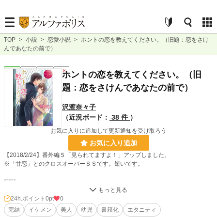
TOP
>
小説
>
恋愛小説
>
ホントの恋を教えてください。（旧題：恋をさけ
んであなたの前で）
恋愛
完結
長編
R18
ホントの恋を教えてください。（旧
題：恋をさけんであなたの前で）
沢渡奈々子
（近況ボード：
38 件
）
お気に入りに追加して更新通知を受け取ろう
お気に入り追加
【2018/2/24】番外編５「見られてますよ！」アップしました。
※「甘恋」とのクロスオーバーＳＳです。短いです。
*****
「ホントの恋を教えてください。」（装丁イラスト：芦原モカ先生）
24h.ポイント
0pt
0
アルファポリス様のエタニティブックスより書籍化されました。
完結
イケメン
美人
幼児
書籍化
エタニティ