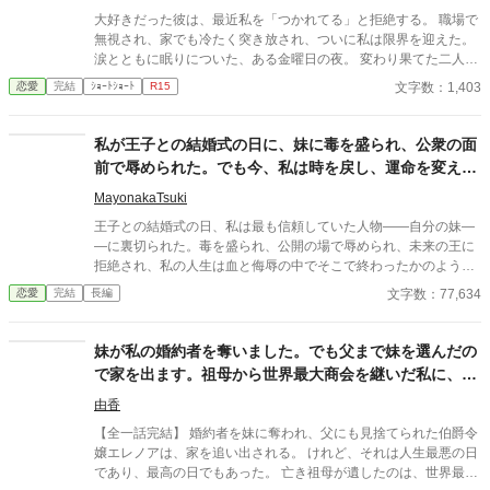
大好きだった彼は、最近私を「つかれてる」と拒絶する。 職場で
無視され、家でも冷たく突き放され、ついに私は限界を迎えた。
涙とともに眠りについた、ある金曜日の夜。 変わり果てた二人の
関係は、予想もしない結末を迎える。
文字数：1,403
恋愛
完結
ｼｮｰﾄｼｮｰﾄ
R15
私が王子との結婚式の日に、妹に毒を盛られ、公衆の面
前で辱められた。でも今、私は時を戻し、運命を変えに
来た。
MayonakaTsuki
王子との結婚式の日、私は最も信頼していた人物――自分の妹―
―に裏切られた。毒を盛られ、公開の場で辱められ、未来の王に
拒絶され、私の人生は血と侮辱の中でそこで終わったかのように
思えた。しかし、死が私を迎えたとき、不可能なことが起きた―
文字数：77,634
恋愛
完結
長編
―私は同じ回廊で、祭壇の前で目を覚まし、あらゆる涙、嘘、そ
して一撃の記憶をそのまま覚えていた。今、二度目のチャンスを
得た私は、ただ一つの使命を持つ――真実を突き止め、奪われた
妹が私の婚約者を奪いました。でも父まで妹を選んだの
ものを取り戻し、私を破滅させた者たちにその代償を払わせる。
で家を出ます。祖母から世界最大商会を継いだ私に、今
もはや、何も以前のままではない。何も許されない。
さら帰ってこいと言われても遅すぎます
由香
【全一話完結】 婚約者を妹に奪われ、父にも見捨てられた伯爵令
嬢エレノアは、家を追い出される。 けれど、それは人生最悪の日
であり、最高の日でもあった。 亡き祖母が遺したのは、世界最大