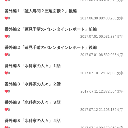
文字数(レンタル含む)
219,604
番外編１「証人尋問？圧迫面接？」後編
更新日時
2018.02.24 08:36
0
2017.06.30 08:48
3,268文字
初回公開日時
2017.04.27 13:05
番外編２「蓮見千晴のバレンタインレポート」前編
初回完結日時
2018.02.24 08:36
0
2017.07.01 06:53
1,884文字
週間ポイント
42 pt (48,661 位)
番外編２「蓮見千晴のバレンタインレポート」後編
月間ポイント
217 pt (50,004 位)
0
2017.07.01 06:53
2,085文字
年間ポイント
1,694 pt (71,390 位)
番外編３「水科家の人々」１話
累計ポイント
1,448,484 pt (4,024 位)
0
2017.07.10 12:13
2,008文字
番外編３「水科家の人々」２話
0
2017.07.11 12:37
2,564文字
番外編３「水科家の人々」３話
0
2017.07.12 21:10
3,132文字
番外編３「水科家の人々」４話
0
2017.07.14 00:17
2,019文字