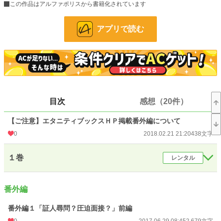
この作品はアルファポリスから書籍化されています
IT企業で働く依里佳は、誰もが見惚れるフェロモン美女。その外見のせいで何か
と絡まれやすい彼女だが、実は色恋沙汰とは縁遠く、爬虫類マニアの甥っ子を溺
愛する生活を送っている。そんなある日、馴染みのペットショップで社内でも評
アプリで読む
判の爽やかイケメン・水科を見かけた依里佳。彼も爬虫類好きなのではと思った
彼女は、甥の良き理解者になってほしいと頼み込む。そうして始まった交流は、
期待以上の大成功！ 甥に対しても優しくスマートな水科に惹かれ始める依里佳
だが……!? ――書籍版あらすじより。
美人だけど少し不器用な女の子と、いつも笑顔のイケメン後輩くんとの恋物語で
す。
書籍版では内容変更もありますので、番外編と若干矛盾する部分もあるかと思い
目次
感想（20件）
ます。おいおい直していきますので、ご理解いただければ幸いです。
【ご注意】エタニティブックスＨＰ掲載番外編について
※番外編は随時更新。
※番外編でも予告なく性描写が入ります。ご注意ください。
0
2018.02.21 21:20
438文字
小説
228,792 位 / 228,792 件
１巻
レンタル
恋愛
66,374 位 / 66,374 件
お気に入り
961
番外編
24h.ポイント
0 pt
番外編１「証人尋問？圧迫面接？」前編
0
2017.06.29 08:45
2,679文字