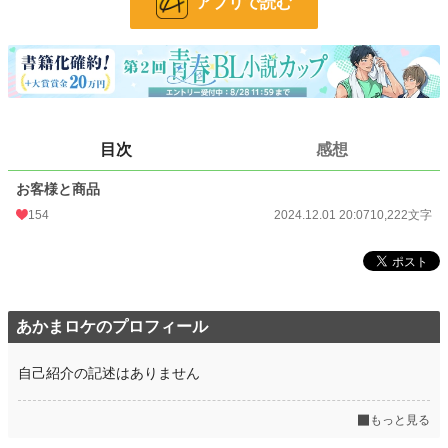
アプリで読む
24h.ポイント
63 pt
文字数
10,222
更新日時
2024.12.01 20:07
初回公開日時
2024.12.01 20:07
目次
感想
初回完結日時
2024.12.01 20:07
週間ポイント
119 pt (31,906 位)
お客様と商品
154
2024.12.01 20:07
10,222文字
月間ポイント
1,279 pt (20,964 位)
年間ポイント
25,408 pt (17,050 位)
累計ポイント
64,013 pt (39,045 位)
あかまロケのプロフィール
自己紹介の記述はありません
もっと見る