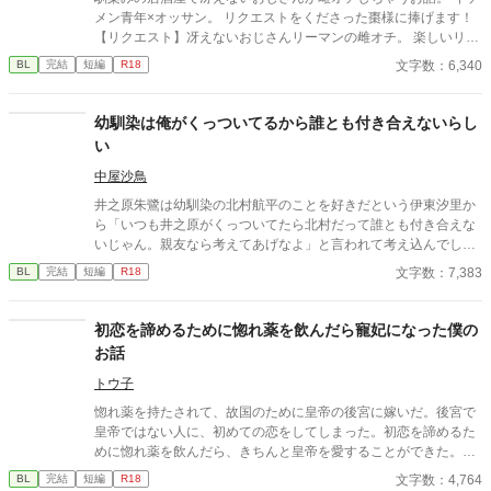
メン青年×オッサン。 リクエストをくださった棗様に捧げます！
【リクエスト】冴えないおじさんリーマンの雌オチ。 楽しいリク
エストをありがとうございました！ ※ムーンライトノベルズさん
文字数：6,340
BL
完結
短編
R18
でも公開しております。
幼馴染は俺がくっついてるから誰とも付き合えないらし
い
中屋沙鳥
井之原朱鷺は幼馴染の北村航平のことを好きだという伊東汐里か
ら「いつも井之原がくっついてたら北村だって誰とも付き合えな
いじゃん。親友なら考えてあげなよ」と言われて考え込んでしま
う。俺は航平の邪魔をしているのか？実は片思いをしているけど
文字数：7,383
BL
完結
短編
R18
航平のためを考えた方が良いのかもしれない。それをきっかけに
2人の関係が変化していく…/高校生が順調(？)に愛を深めます
初恋を諦めるために惚れ薬を飲んだら寵妃になった僕の
お話
トウ子
惚れ薬を持たされて、故国のために皇帝の後宮に嫁いだ。後宮で
皇帝ではない人に、初めての恋をしてしまった。初恋を諦めるた
めに惚れ薬を飲んだら、きちんと皇帝を愛することができた。心
からの愛を捧げたら皇帝にも愛されて、僕は寵妃になった。それ
文字数：4,764
BL
完結
短編
R18
だけの幸せなお話。 2022年の惚れ薬自飲BL企画参加作品。ムー