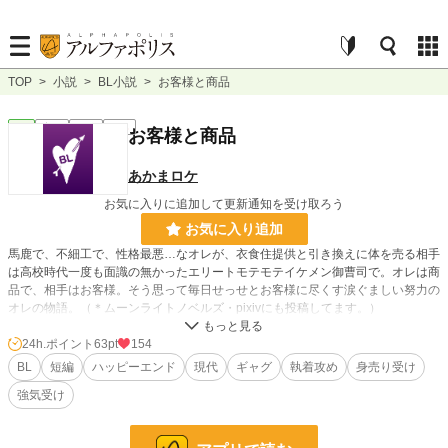
TOP
>
小説
>
BL小説
>
お客様と商品
BL
完結
短編
R18
お客様と商品
あかまロケ
お気に入りに追加して更新通知を受け取ろう
お気に入り追加
馬鹿で、不細工で、性格最悪…なオレが、衣食住提供と引き換えに体を売る相手
は高校時代一度も面識の無かったエリートモテモテイケメン御曹司で。オレは商
品で、相手はお客様。そう思って毎日せっせとお客様に尽くす涙ぐましい努力の
オレの物語。（＊ムーンライトノベルズ・pixivにも投稿してます。）
24h.ポイント
63pt
154
小説
14,805 位 / 228,923 件
BL
短編
ハッピーエンド
現代
ギャグ
執着攻め
身売り受け
BL
3,583 位 / 31,454 件
強気受け
お気に入り
55