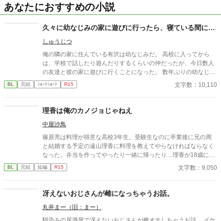
あなたにおすすめの小説
久々に幼なじみの家に遊びに行ったら、寝ている間に…
しゅうじつ
俺の隣の家に住んでいる有沢は幼なじみだ。 高校に入ってから
は、学校で話したり遊んだりするくらいの仲だったが、今日数人
の友達と彼の家に遊びに行くことになった。 数年ぶりの幼なじみ
の家を懐かしんでいる中、いつの間にか友人たちは帰っており、
文字数：10,110
BL
完結
ｼｮｰﾄｼｮｰﾄ
R15
幼なじみと2人きりに。 そこで俺は彼の部屋であるものを見つけ
てしまい、部屋に来た有沢に咄嗟に寝たフリをするが…
理香は俺のカノジョじゃねえ
中屋沙鳥
篠原亮は料理が得意な高校3年生。受験生なのに卒業後に兄の周
と結婚する予定の遠山理香に料理を教えてやらなければならなく
なった。弁当を作ってやったり一緒に帰ったり…理香が18歳にな
るまではなぜか兄のカノジョだということはみんなに内緒にしな
文字数：9,050
BL
完結
短編
R15
ければならない。そのため友だちでイケメンの櫻井和樹やチャラ
男の大宮司から亮が理香と付き合ってるんじゃないかと疑われて
しまうことに。そうこうしているうちに和樹の様子がおかしくな
冴えないおじさんが雌になっちゃうお話。
って？口の悪い高校生男子の学生ライフ/男女CPあります。
丸井まー（旧：まー）
馴染みの居酒屋で冴えないおじさんが雌オチしちゃうお話。 イケ