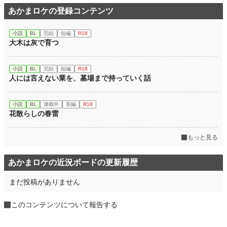
あかまロケの登録コンテンツ
小説
BL
完結
短編
R18
大木は灰で育つ
小説
BL
完結
短編
R18
人には言えない業を、墓場まで持っていく話
小説
BL
連載中
長編
R18
花散らしの春雷
もっと見る
あかまロケの近況ボードの更新履歴
まだ投稿がありません
このコンテンツについて報告する