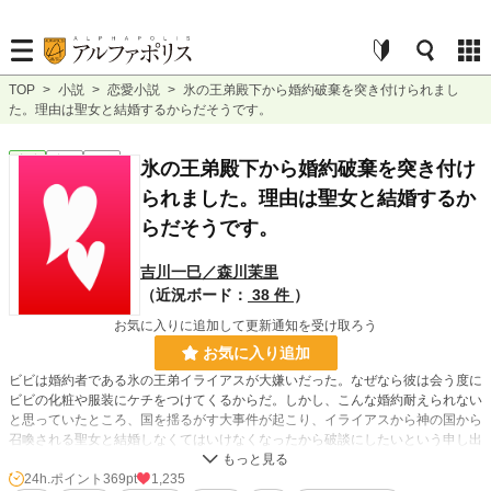
TOP
>
小説
>
恋愛小説
>
氷の王弟殿下から婚約破棄を突き付けられまし
た。理由は聖女と結婚するからだそうです。
恋愛
完結
短編
氷の王弟殿下から婚約破棄を突き付け
られました。理由は聖女と結婚するか
らだそうです。
吉川一巳／森川茉里
（近況ボード：
38 件
）
お気に入りに追加して更新通知を受け取ろう
お気に入り追加
ビビは婚約者である氷の王弟イライアスが大嫌いだった。なぜなら彼は会う度に
ビビの化粧や服装にケチをつけてくるからだ。しかし、こんな婚約耐えられない
と思っていたところ、国を揺るがす大事件が起こり、イライアスから神の国から
召喚される聖女と結婚しなくてはいけなくなったから破談にしたいという申し出
を受ける。内心大喜びでその話を受け入れ、そのままの勢いでビビは神官となる
のだが、招かれた聖女には問題があって……。小説家になろう、カクヨムにも投
24h.ポイント
369pt
1,235