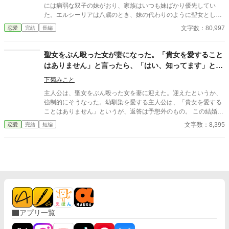
う天才貴公子と称された公爵は、妻の残していった離婚受理証明
には病弱な双子の妹がおり、家族はいつも妹ばかり優先してい
書を握りしめ涙と鼻水を垂らす」 ②「何をされてもやり返せない
た。エルシーリアは八歳のとき、妹の代わりのように聖女として
臆病な公爵令嬢は、王太子に竜の生贄にされ壊れる。能ある鷹と
神殿に送られる。 それでも頑張っていればいつか愛してもらえる
文字数：80,997
恋愛
完結
長編
天才美少女は爪を隠す」 ③「運命的な出会いからの即日プロポー
と、聖女の仕事を頑張っていたエルシーリア。 十二歳になると、
ズ。婚約破棄された天才錬金術師は新しい恋に生きる！」 ④「4
エルシーリアと第一王子ジルベルトの婚約が決まる。ジルベルト
月1日10時30分喫茶店ルナ、婚約者は遅れてやってきた〜新聞は
は家族から蔑ろにされていたエルシーリアにも優しく、エルシー
聖女をぶん殴った女が妻になった。「貴女を愛すること
星座占いを見る為だけにある訳ではない」 ⑤「『お姉様はズル
リアはすっかり彼に依存するように。 しかし、それから五年が経
はありません」と言ったら、「はい、知ってます」と言
い！』が口癖の双子の弟が現世の婚約者！ 前世では弟を立てる
ち、エルシーリアが十七歳になったある日、エルシーリアは王子
事を親に強要され馬鹿の振りをしていましたが、現世では奴とは
われた。
と双子の妹が密会しているのを見てしまう。さらに、王家はエル
下菊みこと
他人なので天才として実力を充分に発揮したいと思います！」 ⑥
シーリアを利用するために王子の婚約者にしたということまで知
「婚約破棄をしたいと彼は言った。契約書とおふだにご用心」 ⑦
主人公は、聖女をぶん殴った女を妻に迎えた。迎えたというか、
ってしまう。 何もかもがどうでもよくなったエルシーリアは、家
「伯爵家に半世紀仕えた老メイドは伯爵親子の罠にハマり無一文
強制的にそうなった。幼馴染を愛する主人公は、「貴女を愛する
も神殿も王子も捨てて家出することを決意。しかし、エルシーリ
で追放される。老メイドを助けたのはポーカーフェイスの美女で
ことはありません」というが、返答は予想外のもの。 この結婚の
アより妹の方がいいと言っていたはずの王子がなぜか追ってき
した」 ⑧「お客様の中に褒め褒めの感想を書ける方はいらっしゃ
先に、幸せはあるだろうか？ 小説家になろう様でも投稿していま
文字数：8,395
恋愛
完結
短編
て……。 〇カクヨムにも掲載しています
いませんか？ 天才美文感想書きVS普通の少女がえんぴつで書い
す。
た感想！」
アプリ一覧