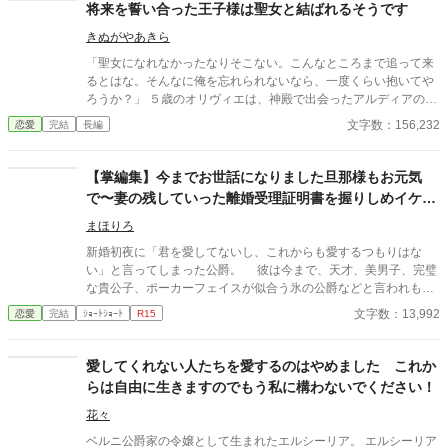
してきた息子とも縁を切ることを決意する。 生まれかわった妻
将来を誓い合った王子様は聖女と結ばれるそうです
は、新しい人生を強く生きることを決意。 過去世と同じ轍を踏み
きぬがやあきら
たくない……
「聖女になれなかったなりそこない。こんなところまで追って来
るとはな。そんなに俺を忘れられないなら、一度くらい抱いてや
ろうか？」 ５歳のオリヴィエは、神殿で出会ったアルディアの皇
太子、ルーカスと恋に落ちた。アルディア王国では、皇太子が
文字数：156,232
恋愛
完結
長編
代々聖女を妻に迎える慣わしだ。しかし、１３歳の選別式を迎え
たオリヴィエは、聖女を落選してしまった。 その上盲目の知恵者
オルガノに、若くして命を落とすと予言されたオリヴィエは、せ
【掌編集】今までお世話になりました旦那様もお元気
めてルーカスの傍にいたいと、ルーカスが団長を務める聖騎士へ
で〜妻の残していった離婚受理証明書を握りしめイケメ
の道へと足を踏み入れる。しかし、やっとの思いで再開したルー
ン公爵は涙と鼻水を垂らす
カスは、昔の約束を忘れてしまったのではと錯覚するほど冷たい
まほりろ
対応で――？
新婚初夜に「君を愛してないし、これからも愛するつもりはな
い」と言ってしまった公爵。 彼は今まで、天才、美男子、完璧
な貴公子、ポーカーフェイスが似合う氷の公爵などと言われもて
はやされてきた。 しかし新婚初夜に暴言を吐いた女性が、初恋
文字数：13,992
恋愛
完結
ｼｮｰﾄｼｮｰﾄ
R15
の人で、命の恩人で、伝説の聖女で、妖精の愛し子であったこと
を知り意気消沈している。 彼の手には元妻が置いていった「離
婚受理証明書」が握られていた……。 他掌編七作品収録。 ※無
愛してくれない人たちを愛するのはやめました これか
断転載を禁止します。 ※朗読動画の無断配信も禁止します 「Cop
らは自由に生きますのでもう私に構わないでください！
yright（C）2023-まほりろ／若松咲良」 某小説サイトに投稿し
た掌編八作品をこちらに転載しました。 【収録作品】 ①「今まで
花々
お世話になりました旦那様もお元気で〜ポーカーフェイスの似合
ベルニ公爵家の令嬢として生まれたエルシーリア。 エルシーリア