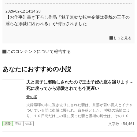
2026-02-12 14:24:28
【お仕事】書き下ろし作品『魅了無効な転生令嬢は美貌の王子の
淫らな溺愛に囚われる』が刊行されました
もっと見る
このコンテンツについて報告する
あなたにおすすめの小説
夫と息子に邪険にされたので王太子妃の座を譲ります～
死に戻ってから溺愛されても今更遅い
青の雀
夫婦喧嘩の末に置き去りにされた妻は、旦那が若い愛人とイチャ
ついている間に盗賊に襲われ、命を落とした。 神様の温情によ
り、１０日間だけこの世に戻った妻と護衛の騎士は、その１０日
間の間に心残りを処分する。それは、娘の行く末と……もし、来
文字数：54,461
恋愛
完結
短編
世があるならば、今度は政略といえども夫以外の人の妻になると
いうこと。 もう二度と夫と出会いたくない彼女は、彼女を蔑ろに