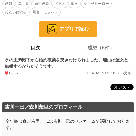
稿しています。
恋愛
異世界
婚約破棄
ざまあ
聖女
拗らせヒーロー
冷たい婚約者
暴言・モラハラ
小説
3,837 位 / 228,851 件
恋愛
2,006 位 / 66,374 件
アプリで読む
お気に入り
510
24h.ポイント
369 pt
目次
感想（6件）
文字数
9,766
氷の王弟殿下から婚約破棄を突き付けられました。理由は聖女と
結婚するからだそうです。
更新日時
2022.07.11 09:42
1,235
2024.02.19 09:21
9,766文字
初回公開日時
2022.07.11 09:42
初回完結日時
2022.07.11 09:42
週間ポイント
2,830 pt (3,523 位)
吉川一巳／森川茉里のプロフィール
月間ポイント
9,962 pt (4,525 位)
全年齢は森川茉里、TLは吉川一巳のペンネームで活動しておりま
年間ポイント
151,888 pt (4,114 位)
す。
累計ポイント
446,850 pt (11,414 位)