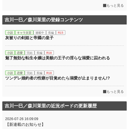
もっと見る
吉川一巳／森川茉里の登録コンテンツ
小説
キャラ文芸
連載中
長編
R15
灰被りの剣姫と帝國の皇子
小説
恋愛
完結
長編
R18
魅了無効な転生令嬢は美貌の王子の淫らな溺愛に囚われる
小説
恋愛
完結
長編
R18
ツンデレ婚約者の性癖が目覚めたら溺愛が止まりません!?
もっと見る
吉川一巳／森川茉里の近況ボードの更新履歴
2026-07-26 16:09:09
【新連載のお知らせ】