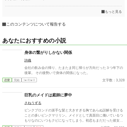
もっと見る
このコンテンツについて報告する
あなたにおすすめの小説
身体の繋がりしかない関係
詩織
会社の飲み会の帰り、たまたま同じ帰りが方向だった３つ年下の
後輩。 その後勢いで身体の関係になった。
文字数：3,328
恋愛
完結
ｼｮｰﾄｼｮｰﾄ
巨乳のメイドは庭師に夢中
さねうずる
ピンクブロンドの派手な髪と大きすぎる胸であらぬ誤解を受ける
ことの多いピンクマリリン。メイドとして真面目に働いているつ
もりなのにいつもクビになってしまう。初恋もまだだった彼女が
やっとの思いで雇ってもらえたお屋敷にいたのは、大きくて無口