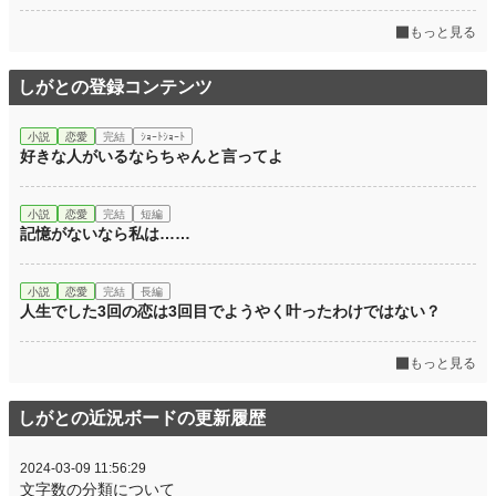
もっと見る
しがとの登録コンテンツ
小説
恋愛
完結
ｼｮｰﾄｼｮｰﾄ
好きな人がいるならちゃんと言ってよ
小説
恋愛
完結
短編
記憶がないなら私は……
小説
恋愛
完結
長編
人生でした3回の恋は3回目でようやく叶ったわけではない？
もっと見る
しがとの近況ボードの更新履歴
2024-03-09 11:56:29
文字数の分類について