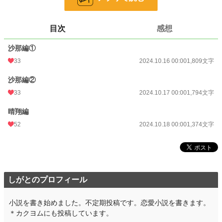
24h.ポイント
14 pt
文字数
4,977
目次
感想
更新日時
2024.10.18 00:00
沙那編①
初回公開日時
2024.10.16 00:00
33
2024.10.16 00:00
1,809文字
初回完結日時
2024.12.25 18:23
沙那編②
週間ポイント
70 pt (40,028 位)
33
2024.10.17 00:00
1,794文字
月間ポイント
385 pt (39,318 位)
晴翔編
52
2024.10.18 00:00
1,374文字
年間ポイント
6,721 pt (39,442 位)
累計ポイント
18,345 pt (74,049 位)
しがとのプロフィール
小説を書き始めました。不定期投稿です。恋愛小説を書きます。
＊カクヨムにも投稿しています。