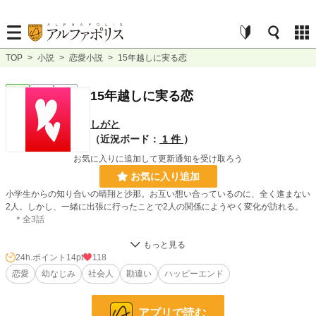
TOP
>
小説
>
恋愛小説
>
15年越しに実る恋
恋愛
完結
短編
15年越しに実る恋
しがと
（近況ボード：
1 件
）
お気に入りに追加して更新通知を受け取ろう
お気に入り追加
小学生からの知り合いの晴翔と沙那。お互い想い合っているのに、全く進まない
2人。しかし、一緒に出張に行ったことで2人の関係にようやく変化が訪れる。
＊全3話
小説
31,380 位 / 228,853 件
24h.ポイント
14pt
118
恋愛
幼なじみ
社会人
勘違い
ハッピーエンド
恋愛
13,398 位 / 66,376 件
お気に入り
23
アプリで読む