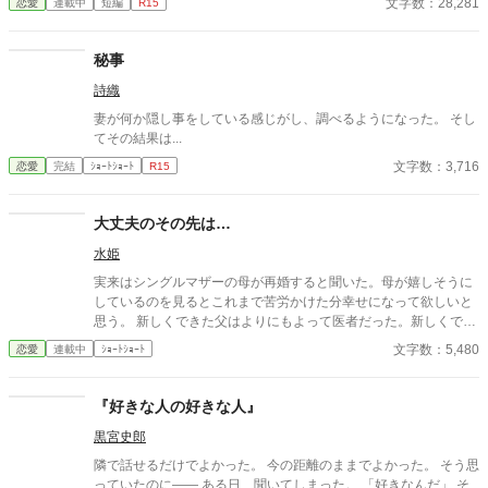
文字数：28,281
恋愛
連載中
短編
R15
な庭師のエバンスさん。彼のことが気になる彼女は、、、、
秘事
詩織
妻が何か隠し事をしている感じがし、調べるようになった。 そし
てその結果は...
文字数：3,716
恋愛
完結
ｼｮｰﾄｼｮｰﾄ
R15
大丈夫のその先は…
水姫
実来はシングルマザーの母が再婚すると聞いた。母が嬉しそうに
しているのを見るとこれまで苦労かけた分幸せになって欲しいと
思う。 新しくできた父はよりにもよって医者だった。新しくでき
た兄たちも同様で…。 バレないように、バレないように。 「大丈
文字数：5,480
恋愛
連載中
ｼｮｰﾄｼｮｰﾄ
夫だよ」 すいません。ゆっくりお待ち下さい。m(_ _)m
『好きな人の好きな人』
黒宮史郎
隣で話せるだけでよかった。 今の距離のままでよかった。 そう思
っていたのに―― ある日、聞いてしまった。 「好きなんだ」 そ