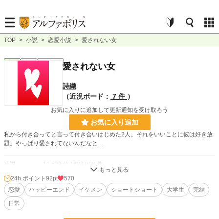
TOP
>
小説
>
恋愛小説
>
愛されない女
恋愛
完結
ｼｮｰﾄｼｮｰﾄ
愛されない女
詩織
（近況ボード：
7 件
）
お気に入りに追加して更新通知を受け取ろう
お気に入り追加
私から付き合ってと言って付き合いはじめた2人。それをいいことに彼は好き放
題。やっぱり愛されてないんだなと…
小説
11,529 位 / 228,808 件
24h.ポイント
92pt
570
恋愛
5,162 位 / 66,376 件
恋愛
ハッピーエンド
イケメン
ショートショート
大学生
完結
お気に入り
92
日常
24h.ポイント
92 pt