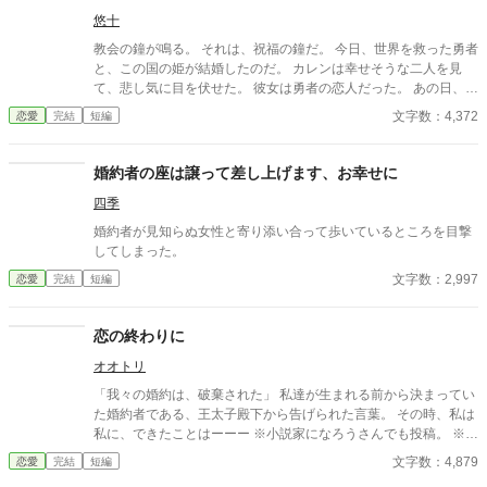
悠十
教会の鐘が鳴る。 それは、祝福の鐘だ。 今日、世界を救った勇者
と、この国の姫が結婚したのだ。 カレンは幸せそうな二人を見
て、悲し気に目を伏せた。 彼女は勇者の恋人だった。 あの日、勇
者が記憶を失うまでは……
文字数：4,372
恋愛
完結
短編
婚約者の座は譲って差し上げます、お幸せに
四季
婚約者が見知らぬ女性と寄り添い合って歩いているところを目撃
してしまった。
文字数：2,997
恋愛
完結
短編
恋の終わりに
オオトリ
「我々の婚約は、破棄された」 私達が生まれる前から決まってい
た婚約者である、王太子殿下から告げられた言葉。 その時、私は
私に、できたことはーーー ※小説家になろうさんでも投稿。 ※一
時間ごとに公開し、全３話で完結です。 タイトル及び、タグにご
文字数：4,879
恋愛
完結
短編
注意！不安のある方はお気をつけてください。