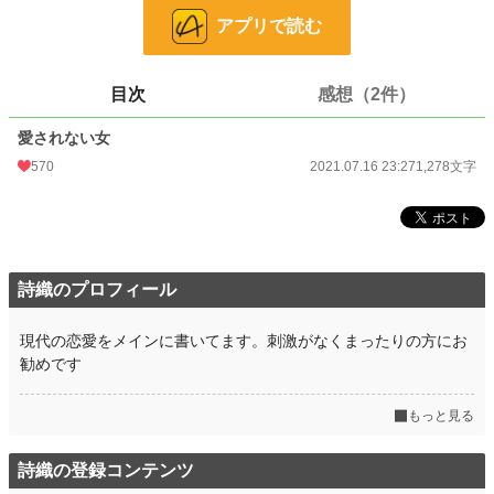
アプリで読む
文字数
1,278
更新日時
2021.07.16 23:27
目次
感想（2件）
初回公開日時
2021.07.16 23:27
愛されない女
初回完結日時
2021.07.16 23:27
570
2021.07.16 23:27
1,278文字
週間ポイント
585 pt (13,209 位)
月間ポイント
5,758 pt (7,495 位)
年間ポイント
164,244 pt (3,820 位)
詩織のプロフィール
累計ポイント
327,283 pt (14,291 位)
現代の恋愛をメインに書いてます。刺激がなくまったりの方にお
勧めです
もっと見る
詩織の登録コンテンツ