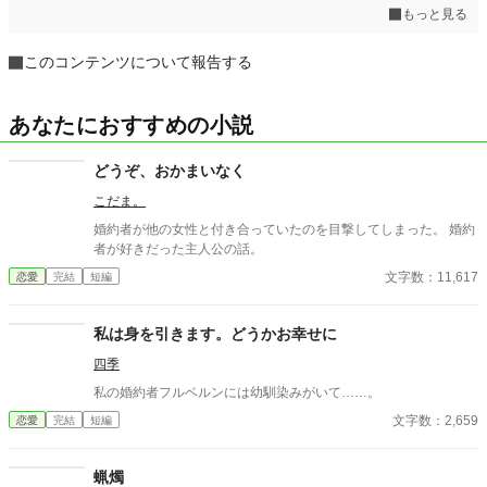
もっと見る
このコンテンツについて報告する
あなたにおすすめの小説
どうぞ、おかまいなく
こだま。
婚約者が他の女性と付き合っていたのを目撃してしまった。 婚約
者が好きだった主人公の話。
文字数：11,617
恋愛
完結
短編
私は身を引きます。どうかお幸せに
四季
私の婚約者フルベルンには幼馴染みがいて……。
文字数：2,659
恋愛
完結
短編
蝋燭