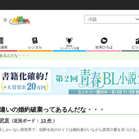
Web
稿漫画
レンタル
絵本ひろば
ビジ
コンテンツ大賞
あるんだな・・・
違いの婚約破棄ってあるんだな・・・
沢京
（近況ボード：
13 件
）
性しかいない異世界で、伯爵令息のロイドは婚約者がいながら真実の愛を見つける