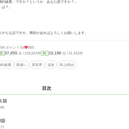
婚約破棄…ですか？というか、あなた誰ですか？」
…は？」
りがちな話ですが、興味があればよろしくお願いします。
24h.ポイント
7pt
865
37,855
10,196
位 / 228,833件
位 / 31,433件
説
BL
婚約破棄
勘違い
異世界
追放
BLは軽め
目次
第１話
388
2話
477