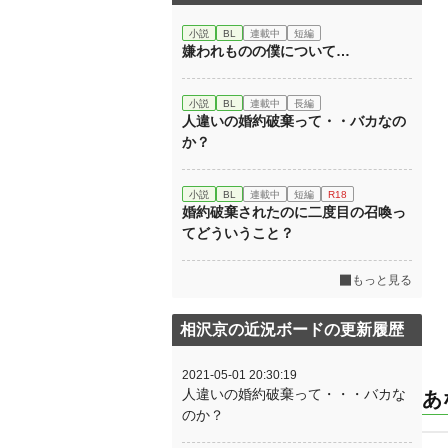
小説
BL
連載中
短編
嫌われものの僕について…
小説
BL
連載中
長編
人違いの婚約破棄って・・バカなの
か？
小説
BL
連載中
短編
R18
婚約破棄されたのに二度目の召喚っ
てどういうこと？
もっと見る
相沢京の近況ボードの更新履歴
2021-05-01 20:30:19
人違いの婚約破棄って・・・バカな
あ
のか？