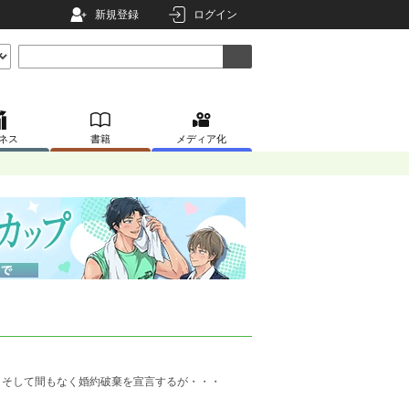
新規登録
ログイン
ネス
書籍
メディア化
。そして間もなく婚約破棄を宣言するが・・・