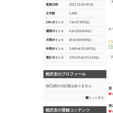
「
更新日時
2021.10.26 00:10
「
文字数
3,400
24h.ポイント
7 pt (37,855位)
あ
週間ポイント
0 pt (228,833位)
月間ポイント
84 pt (68,929位)
小
年間ポイント
3,499 pt (53,967位)
累計ポイント
178,143 pt (21,515位)
相沢京のプロフィール
自己紹介の記述はありません
もっと見る
第
相沢京の登録コンテンツ