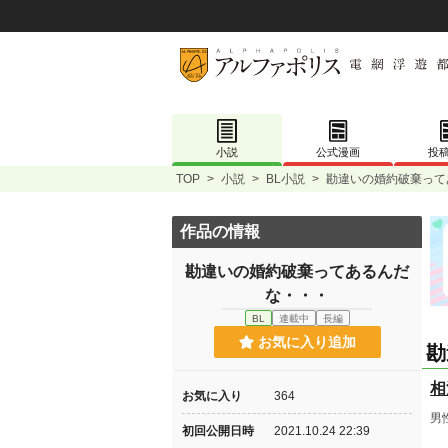
小説
公式漫画
投
TOP
>
小説
>
BL小説
>
勘違いの婚約破棄って
作品の情報
勘違いの婚約破棄ってあるんだ
な・・・
BL
連載中
長編
お気に入り追加
勘
相
お気に入り
364
男
初回公開日時
2021.10.24 22:39