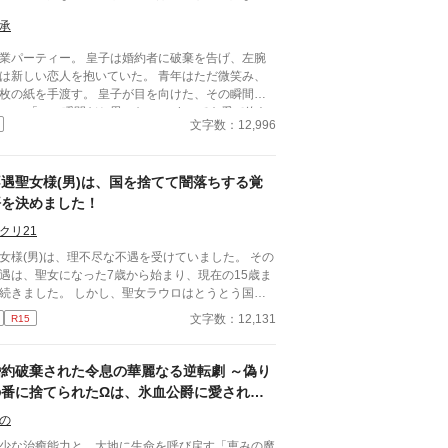
承
業パーティー。 皇子は婚約者に破棄を告げ、左腕
は新しい恋人を抱いていた。 青年はただ微笑み、
枚の紙を手渡す。 皇子が目を向けた、その瞬間
間だと思った。」 すべてを愛で終わ
文字数：12,996
た、沈黙の恋の物語。 IFストーリーあり 誤字
れば報告お願いします！
不遇聖女様(男)は、国を捨てて闇落ちする覚
悟を決めました！
クリ21
女様(男)は、理不尽な不遇を受けていました。 その
遇は、聖女になった7歳から始まり、現在の15歳ま
続きました。 しかし、聖女ラウロはとうとう国を
てるようです。 何故なら、この世界の成人年齢は1
文字数：12,131
R15
歳だから。 聖女ラウロは、これからは闇落ちをして
由に生きるのだ！！(闇落ちは自称)
婚約破棄された令息の華麗なる逆転劇 ～偽り
の番に捨てられたΩは、氷血公爵に愛される
～
の
少な治癒能力と、大地に生命を呼び戻す「恵みの魔