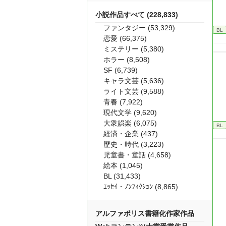
小説作品すべて (228,833)
ファンタジー (53,329)
BL
恋愛 (66,375)
ミステリー (5,380)
ホラー (8,508)
SF (6,739)
キャラ文芸 (5,636)
ライト文芸 (9,588)
青春 (7,922)
現代文学 (9,620)
大衆娯楽 (6,075)
BL
経済・企業 (437)
歴史・時代 (3,223)
児童書・童話 (4,658)
絵本 (1,045)
BL (31,433)
ｴｯｾｲ・ﾉﾝﾌｨｸｼｮﾝ (8,865)
アルファポリス書籍化作家作品