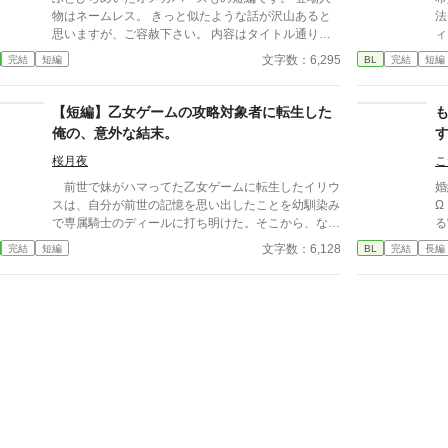
むα、執着する第二のα、そして希少Ωを巡る陰謀。
物はネームレス。 きっと似たような話が沢山あると
法
もう二度と傷つきたくないΩが最後に選ぶ相手とは―
思いますが、ご容赦下さい。 内容はタイトル通りで
ィス。 傾きかけ
―。 捨てた側の後悔と執着が加速する、すれ違いオ
す。 ※2025/08/04追記 お気に入りやしおり、イイね
ン
文字数：6,295
完結
短編
BL
完結
短編
メガバースBL。
やエールをありがとうございます！ 嬉しいです！
的
め
が
【短編】乙女ゲームの攻略対象者に転生した
番
俺の、意外な結末。
じってい
もう要
桜月夜
こ
た。 すべてを失い、偽
前世で妹がハマってた乙女ゲームに転生したイリウ
婚
エ
スは、自分が前世の記憶を思い出したことを幼馴染み
Ω
そ
で専属騎士のディールに打ち明けた。そこから、なぜ
る“
α
か婚約者に対する恋愛感情の有無を聞かれ……。
た
文字数：6,128
完結
短編
BL
完結
長編
つ
思い付いた話を一気に書いたので、不自然な箇所があ
と
を
るかもしれませんが、広い心でお読みください。
目
懸
別
凍
戻
華