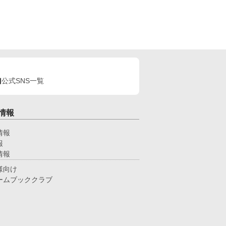
公式SNS一覧
情報
情報
報
情報
様向け
ームブッククラブ