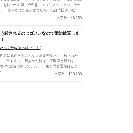
」を持つ公爵家のΩ令息、エリアス・フォン・ラテ
た家を救うため、彼は大国アルビオ
の第二王子、ジークフリート殿下（α）との「政略
文字数：46,050
な番契約」を受け入れた。 家のため、領民のた
、そして―― 少しでも自分を必要としてくれる人
いるのなら、それでいいと信じて。 だが、運命の
もう殺されるのはゴメンなので婚約破棄しま
だと信じていた相手は、彼の想いを最初から踏みに
す！
た。 「Ωの魔力さえ手に入れば、あんな奴は
らない」 その冷たい声が、彼の世界を壊し
たん２号(めがねあざらし)
りの罪を着せられ追放された
約者に見向きもされないまま誘拐され、殺された
リアスがたどり着いたのは、隣国ルミナスの地。
・イライアス。 目覚めた彼は、侯爵家と婚約す
こで出会ったのは、「氷血公爵」と呼ばれる孤高の
あの”直前に戻っていた。 二度と同じ運命はたどり
、アレクシス・ヴァン・レイヴンだった。 人を寄せ
くない。 家族のために婚約は受け入れるが、なん
文字数：109,280
けないほど冷ややかな瞳の奥に、誰よりも深い孤独
か相手に嫌われて破談を狙うことに決める。 だが
抱えた男。 アレクシスは、心に傷を抱えながらも
の前に現れた侯爵・アルバートは、前世とはまるで
命に生きようとするエリアスに惹かれ、次第にその
人のように優しく、異様に距離が近くて――。
てついた心を溶かしていく。 失われた誇りを取り
すため、そして真実の愛を掴むため。 今、令息の
麗なる逆転劇が始まる。