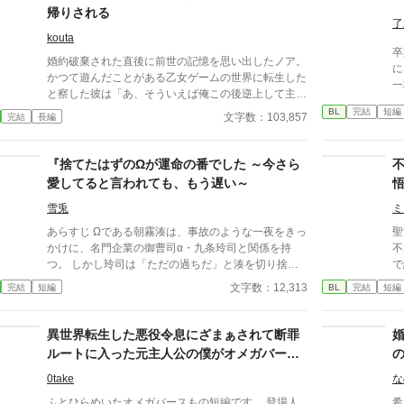
帰りされる
了
kouta
卒
婚約破棄された直後に前世の記憶を思い出したノア。
に
かつて遊んだことがある乙女ゲームの世界に転生した
一
と察した彼は「あ、そういえば俺この後逆上して主人
——。 「この瞬
公に斬りかかった挙句にボコされて処刑されるんだっ
BL
完結
短編
らせ
文字数：103,857
完結
長編
たわ」と自分の運命を思い出す。 そしてメンタルが
あ
アラフォーとなった彼には最早婚約者は顔が良いだけ
の二股クズにしか見えず、あっさりと婚約破棄を快諾
『捨てたはずのΩが運命の番でした ～今さら
する。 「まぁ言うてこの年で婚約破棄されたとなる
愛してると言われても、もう遅い～
と独身確定か……いっそのこと出家して、転生者らし
くギルドなんか登録しちゃって俺TUEEE！でもやっ
雪兎
ミ
てみっか！」とポジティブに自分の身の振り方を考え
あらすじ Ωである朝霧湊は、事故のような一夜をきっ
聖
ていたノアだったが、それまでまるで接点のなかった
かけに、名門企業の御曹司α・九条玲司と関係を持
不
キラキライケメンがグイグイ攻めてきて……「あれ？
つ。 しかし玲司は「ただの過ちだ」と湊を切り捨
で
もしかして俺口説かれてます？」 おまけに婚約破
て、政略結婚のためβの婚約者との未来を選んだ。 深
捨
文字数：12,313
完結
短編
BL
完結
短編
棄したはずの二股男もなんかやたらと絡んでくるんで
く傷ついた湊は、彼の前から姿を消す。 数か月後―
5
すが……俺の冒険者ライフはいつ始まるんですか？？
―。 湊の身体は、これまで誰も知らなかった希少な
自
（※始まりません）
『遅咲きΩ』として覚醒する。 その瞬間、玲司は初め
異世界転生した悪役令息にざまぁされて断罪
て湊こそが運命の番だったと知る。 「戻ってきてく
ルートに入った元主人公の僕がオメガバース
れ」 今さら必死に追いかけてくる玲司。 だが湊の隣
ＢＬゲームの世界から逃げるまで
には、自分を支え続けてくれた医師のα・神崎伊織が
0take
な
いた。 「あなたは俺を捨てたでしょう」 後悔に苦し
ふとひらめいたオメガバースもの短編です。 登場人
希