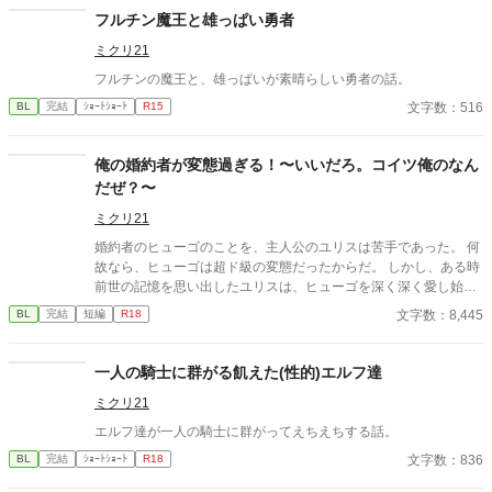
フルチン魔王と雄っぱい勇者
ミクリ21
フルチンの魔王と、雄っぱいが素晴らしい勇者の話。
文字数：516
BL
完結
ｼｮｰﾄｼｮｰﾄ
R15
俺の婚約者が変態過ぎる！〜いいだろ。コイツ俺のなん
だぜ？〜
ミクリ21
婚約者のヒューゴのことを、主人公のユリスは苦手であった。 何
故なら、ヒューゴは超ド級の変態だったからだ。 しかし、ある時
前世の記憶を思い出したユリスは、ヒューゴを深く深く愛し始め
る。 何故なら、ユリスは前世で変態大好きな性癖だったか
文字数：8,445
BL
完結
短編
R18
ら………。
一人の騎士に群がる飢えた(性的)エルフ達
ミクリ21
エルフ達が一人の騎士に群がってえちえちする話。
文字数：836
BL
完結
ｼｮｰﾄｼｮｰﾄ
R18