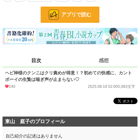
お気に入り
80
24h.ポイント
120 pt
アプリで読む
文字数
5,083
更新日時
2025.08.18 02:00
初回公開日時
2025.08.18 02:00
初回完結日時
2025.08.18 02:00
目次
感想
週間ポイント
1,381 pt (6,966 位)
ヘビ神様のクンニはクリ責めが得意！？初めての快感に、カント
ボーイの生贄は喘ぎ声が止まらない♡
月間ポイント
5,276 pt (8,058 位)
240
2025.08.18 02:00
5,083文字
年間ポイント
110,457 pt (5,484 位)
累計ポイント
110,811 pt (28,633 位)
東山 庭子のプロフィール
自己紹介の記述はありません