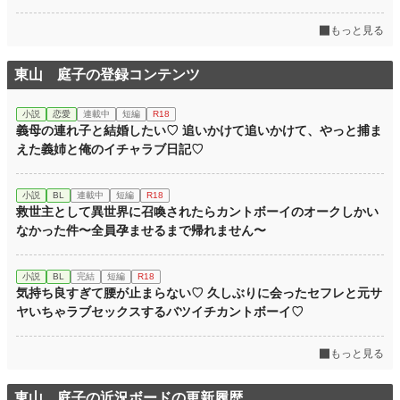
もっと見る
東山 庭子の登録コンテンツ
小説
恋愛
連載中
短編
R18
義母の連れ子と結婚したい♡ 追いかけて追いかけて、やっと捕ま
えた義姉と俺のイチャラブ日記♡
小説
BL
連載中
短編
R18
救世主として異世界に召喚されたらカントボーイのオークしかい
なかった件〜全員孕ませるまで帰れません〜
小説
BL
完結
短編
R18
気持ち良すぎて腰が止まらない♡ 久しぶりに会ったセフレと元サ
ヤいちゃラブセックスするバツイチカントボーイ♡
もっと見る
東山 庭子の近況ボードの更新履歴