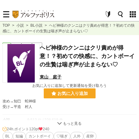
TOP
>
小説
>
BL小説
>
ヘビ神様のクンニはクリ責めが得意！？初めての快
感に、カントボーイの生贄は喘ぎ声が止まらない♡
BL
完結
短編
R18
ヘビ神様のクンニはクリ責めが得
意！？初めての快感に、カントボーイ
の生贄は喘ぎ声が止まらない♡
東山 庭子
お気に入りに追加して更新通知を受け取ろう
お気に入り追加
攻め→知巳 蛇神様
受け→平造 村人
小説
9,512 位 / 228,619 件
24h.ポイント
120pt
240
BL
2,053 位 / 31,392 件
BL
短編
カントボーイ
♡喘ぎ
人外
産卵