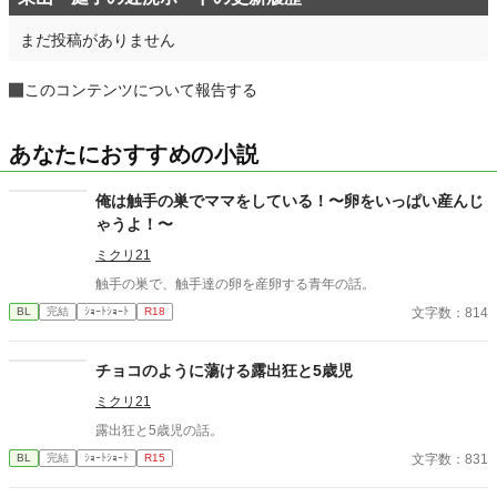
まだ投稿がありません
このコンテンツについて報告する
あなたにおすすめの小説
俺は触手の巣でママをしている！〜卵をいっぱい産んじ
ゃうよ！〜
ミクリ21
触手の巣で、触手達の卵を産卵する青年の話。
文字数：814
BL
完結
ｼｮｰﾄｼｮｰﾄ
R18
チョコのように蕩ける露出狂と5歳児
ミクリ21
露出狂と5歳児の話。
文字数：831
BL
完結
ｼｮｰﾄｼｮｰﾄ
R15