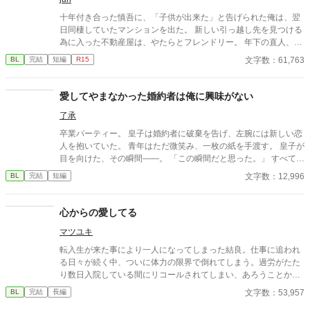
十年付き合った慎吾に、「子供が出来た」と告げられた俺は、翌
日同棲していたマンションを出た。 新しい引っ越し先を見つける
為に入った不動産屋は、やたらとフレンドリー。 年下の直人、中
学の同級生で妻となった志帆、そして別れた恋人の慎吾と妻の美
文字数：61,763
BL
完結
短編
R15
咲、絡まりまくった糸を解すことは出来るのか。そして本田 蓮
こと俺が最後に選んだのは･･･。 ＊現代日本のようでも架空の世
界のお話しです。気になる箇所が多々あると思いますが、さら〜
愛してやまなかった婚約者は俺に興味がない
っと読んで頂けると有り難いです。 ＊初回2話、本編書き終わる
了承
までは1日1話、10時投稿となります。
卒業パーティー。 皇子は婚約者に破棄を告げ、左腕には新しい恋
人を抱いていた。 青年はただ微笑み、一枚の紙を手渡す。 皇子が
目を向けた、その瞬間——。 「この瞬間だと思った。」 すべてを
愛で終わらせた、沈黙の恋の物語。 IFストーリーあり 誤字あ
文字数：12,996
BL
完結
短編
れば報告お願いします！
心からの愛してる
マツユキ
転入生が来た事により一人になってしまった結良。仕事に追われ
る日々が続く中、ついに体力の限界で倒れてしまう。過労がたた
り数日入院している間にリコールされてしまい、あろうことか仕
事をしていなかったのは結良だと噂で学園中に広まってしまって
文字数：53,957
BL
完結
長編
いた。 全寮制男子校 嫌われから固定で溺愛目指して頑張ります