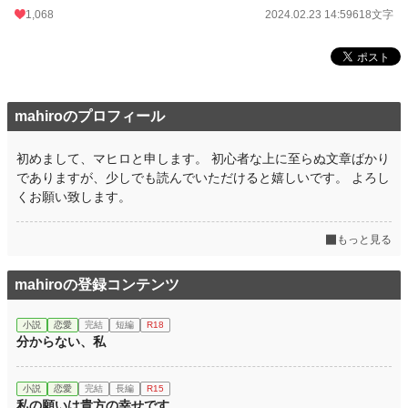
1,068
2024.02.23 14:59
618文字
mahiroのプロフィール
初めまして、マヒロと申します。 初心者な上に至らぬ文章ばかり
でありますが、少しでも読んでいただけると嬉しいです。 よろし
くお願い致します。
もっと見る
mahiroの登録コンテンツ
小説
恋愛
完結
短編
R18
分からない、私
小説
恋愛
完結
長編
R15
私の願いは貴方の幸せです