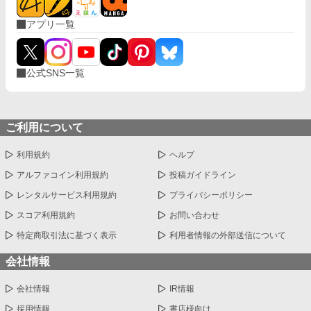
り、間も無く婚姻がなされる予定だった。 卒業の式典が終わり、
アプリ一覧
学生たちが初めて迎える公式な社交の場、卒業生やその親族達が
集う中、リュシエルは誰にもエスコートされることなく、一人ポ
ツンと彼等と対峙していた。 「リュシエル、其方との婚約解消を
陛下も公爵家も、既に了承済みだ。」 ランスロットの言葉に、こ
公式SNS一覧
れまで一度も毅然とした態度を崩すことのなかったリュシエル
は、信じられないと膝から崩れ落ちた。 思い付きで書き上げまし
た。 全3話 他の連載途絶えている方も、ぼちぼち書き始める予定
です 書くことに億劫になり、リハビリ的に思いつくまま書いたの
で、矛盾とか色々スルーして頂けるとありがたいです
ご利用について
利用規約
ヘルプ
アルファコイン利用規約
投稿ガイドライン
レンタルサービス利用規約
プライバシーポリシー
スコア利用規約
お問い合わせ
特定商取引法に基づく表示
利用者情報の外部送信について
会社情報
会社情報
IR情報
採用情報
書店様向け