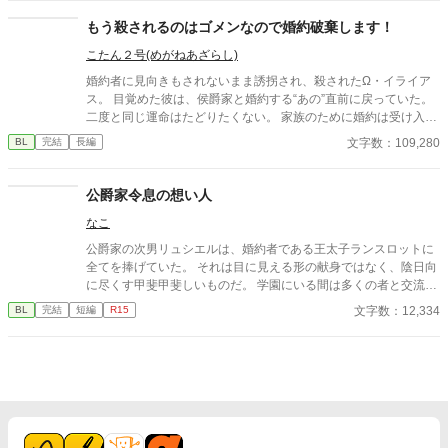
※話の内容は全てフィクションになります。現実世界ではありえ
ない設定等ありますのでご了承ください
もう殺されるのはゴメンなので婚約破棄します！
こたん２号(めがねあざらし)
婚約者に見向きもされないまま誘拐され、殺されたΩ・イライア
ス。 目覚めた彼は、侯爵家と婚約する“あの”直前に戻っていた。
二度と同じ運命はたどりたくない。 家族のために婚約は受け入れ
るが、なんとか相手に嫌われて破談を狙うことに決める。 だが目
文字数：109,280
BL
完結
長編
の前に現れた侯爵・アルバートは、前世とはまるで別人のように
優しく、異様に距離が近くて――。
公爵家令息の想い人
なこ
公爵家の次男リュシエルは、婚約者である王太子ランスロットに
全てを捧げていた。 それは目に見える形の献身ではなく、陰日向
に尽くす甲斐甲斐しいものだ。 学園にいる間は多くの者と交流を
図りたいと言うランスロットの申し出でさえも、リュシエルは素
文字数：12,334
BL
完結
短編
R15
直に受け入れた。 ランスロットは側近候補の宰相令息と騎士家系
の令息、そして平民から伯爵家に養子縁組されたリオルに囲ま
れ、学園生活を満喫している。 彼等はいつも一緒だ。 笑いに溢
れ、仲睦まじく、他者が入り込める隙間はない。 リュシエルは何
度もランスロットに苦言を呈した。 もっと多くの者と交流を持つ
べきだと。初めにそう告げてきたのは、ランスロットではないか
と。 だが、その苦言が彼等に届くことのないまま、時は流れ卒園
を迎える。 学園の卒業と共に、リュシエルは本格的に王宮へと入