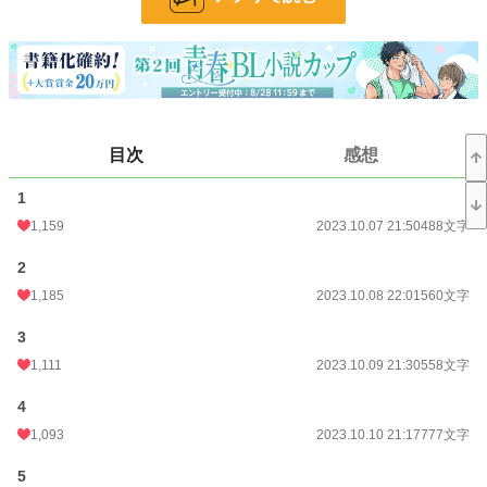
小説
2,097 位 / 228,793 件
BL
374 位 / 31,417 件
お気に入り
1,338
24h.ポイント
681 pt
目次
感想
文字数
72,324
1
更新日時
2024.02.23 14:59
1,159
2023.10.07 21:50
488文字
初回公開日時
2023.10.07 21:50
2
1,185
2023.10.08 22:01
560文字
初回完結日時
2024.02.23 15:00
3
週間ポイント
5,823 pt (1,766 位)
1,111
2023.10.09 21:30
558文字
月間ポイント
15,890 pt (2,964 位)
4
年間ポイント
254,880 pt (2,388 位)
1,093
2023.10.10 21:17
777文字
累計ポイント
787,555 pt (7,232 位)
5