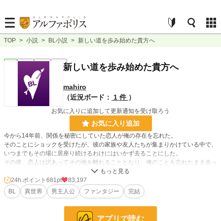
TOP
>
小説
>
BL小説
>
新しい道を歩み始めた貴方へ
BL
完結
長編
R15
新しい道を歩み始めた貴方へ
mahiro
（近況ボード：
1 件
）
お気に入りに追加して更新通知を受け取ろう
お気に入り追加
今から14年前、関係を秘密にしていた恋人が俺の存在を忘れた。
そのことにショックを受けたが、彼の家族や友人たちが集まりかけている中で、
いつまでもその場に居座り続けるわけにはいかず去ることにした。
その後、恋人は訳あってその地を離れることとなり、俺のことを忘れたまま去っ
て行った。
あれから恋人とは一度も会っておらず、月日が経っていた。
24h.ポイント
681pt
83,197
あるとき、いつものように仕事場に向かっているといきなり真上に明るい光が降
BL
異世界
男主人公
ファンタジー
完結
ってきて……？
※沢山のお気に入り登録ありがとうございます。深く感謝申し上げます。
アプリで読む