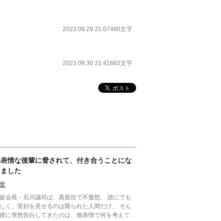
2023.09.29 21:07
480文字
2023.09.30 21:41
662文字
無表情な後輩に脅されて、付き合うことにな
りました
里
徒会長・石川誠司は、真面目で不愛想。 誰にでも
しく、笑顔を見せるのは限られた人間だけ。 そん
彼に突然告白してきたのは、無表情で何を考えてい