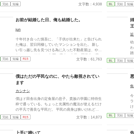
う。それを回避する為に、俺は舞台から退場すること
る
文字数：4,938
完結
短編
BL
完結
短編
を選んだ。全てを燃やし尽くす事で。 そんな俺の行
す
動によってノアが俺に執着することになるとも知らず
ら、
に。
司
お前が結婚した日、俺も結婚した。
に
jun
近
十年付き合った慎吾に、「子供が出来た」と告げられ
幼
た俺は、翌日同棲していたマンションを出た。 新し
わ
い引っ越し先を見つける為に入った不動産屋は、やた
踏
らとフレンドリー。 年下の直人、中学の同級生で妻
っ
文字数：61,763
完結
短編
R15
となった志帆、そして別れた恋人の慎吾と妻の美咲、
BL
完結
短編
あ
絡まりまくった糸を解すことは出来るのか。そして本
気
田 蓮こと俺が最後に選んだのは･･･。 ＊現代日本の
感
僕はただの平民なのに、やたら敵視されてい
ようでも架空の世界のお話しです。気になる箇所が
第
多々あると思いますが、さら〜っと読んで頂けると有
ます
に違い
焦
り難いです。 ＊初回2話、本編書き終わるまでは1日1
息
カシナシ
話、10時投稿となります。
今
僕はド田舎出身の定食屋の息子。貴族の学園に特待生
ラ
枠で通っている。ちょっと光属性の魔法が使えるだけ
け
の平凡で善良な平民だ。 平民の肩身は狭いけれど、
ラ
だんだん周りにも馴染んできた所。 真面目に勉強を
BL
完結
短編
文字数：14,873
完結
短編
R15
しているだけなのに、何故か公爵令嬢に目をつけられ
てしまったようでーー？
上手に啼いて