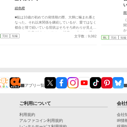
紺色橙
雨
■聡は10歳の初めての発情期の際、大輝に噛まれ番と
《
なった。それ以来関係を継続しているが、愛ではなく
聞
都合と情で続いている現状はそろそろ終わりが見えて
か
いた。 ■注意*独自オメガバース設定。■『それは愛か
ッ
文字数：9,082
完結
短編
本能か』と同じ世界設定です。関係は一切なし。
BL
完結
短編
を
テ
か
（
ん
生
人
アプリ一覧
ご利用について
会社
利用規約
会社
アルファコイン利用規約
IR情
レンタルサービス利用規約
採用