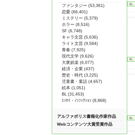
BL
ファンタジー (53,361)
恋愛 (66,401)
ミステリー (5,379)
ホラー (8,516)
SF (6,748)
キャラ文芸 (5,636)
ライト文芸 (9,584)
青春 (7,925)
現代文学 (9,626)
BL
大衆娯楽 (6,077)
経済・企業 (437)
歴史・時代 (3,225)
児童書・童話 (4,657)
絵本 (1,051)
BL (31,453)
ｴｯｾｲ・ﾉﾝﾌｨｸｼｮﾝ (8,868)
アルファポリス書籍化作家作品
BL
Webコンテンツ大賞受賞作品