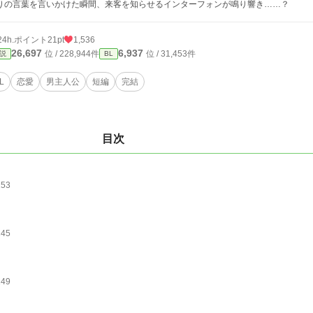
りの言葉を言いかけた瞬間、来客を知らせるインターフォンが鳴り響き……？
24h.ポイント
21pt
1,536
26,697
6,937
位 / 228,944件
位 / 31,453件
説
BL
L
恋愛
男主人公
短編
完結
目次
153
145
149