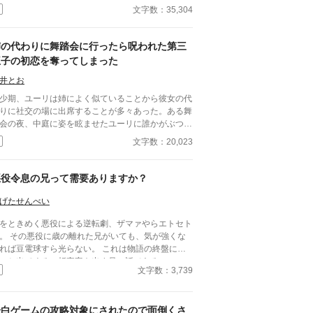
のかわからない後輩・大上啓介。 「先輩が好きで
文字数：35,304
。俺と付き合ってください。付き合ってくれないな
あの人にバラします」 脅しのような告白に、誠
は困惑しながらも“仮の恋人”として付き合うこと
姉の代わりに舞踏会に行ったら呪われた第三
。
王子の初恋を奪ってしまった
井とお
少期、ユーリは姉によく似ていることから彼女の代
りに社交の場に出席することが多々あった。ある舞
会の夜、中庭に姿を眩ませたユーリに誰かがぶつか
てくる。その正体は呪われていると噂の第三王子で
文字数：20,023
ったが、ぶつかられたことに腹を立てたユーリは強
に接し、ダンスを踊った後、彼を捜している気配を
じてからかいながら立ち去る。 それから数年後、
悪役令息の兄って需要ありますか？
三王子は初恋の令嬢を探し始めたが、それはユーリ
なく……。 初恋の相手を捜す第三王子×軽口令
げたせんべい
をときめく悪役による逆転劇、ザマァやらエトセト
。 その悪役に歳の離れた兄がいても、気が強くな
れば豆電球すら光らない。 これは物語の終盤にチ
ッと出てくる、折衷案を出す兄の話である。
文字数：3,739
告白ゲームの攻略対象にされたので面倒くさ