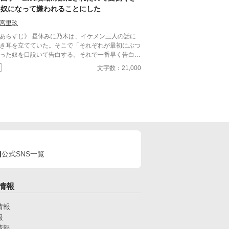
い奴になって嫌われることにした
宮里玖
あらすじ》 昼休みに乃木は、イケメン三人の話に
き耳を立てていた。そこで「それぞれが最初にぶつ
った奴を口説いて告白する。それで一番早く告白オ
ケーもらえた奴が勝ち」という告白ゲームをする話
文字数：21,000
聞いた。 その直後、乃木は三人のうちで一番のモ
男・早坂とぶつかってしまった。 その日の放課後
ら早坂は乃木にぐいぐい近づいてきて——。 早坂
18）モッテモテのイケメン帰国子女。勉強運動な
でもできる。物静か。 乃木（18）普通の高校三年
。 波田野（17）早坂の友人。 蓑島（17）早坂の友
。 石井（18）乃木の友人。
公式SNS一覧
情報
情報
報
情報