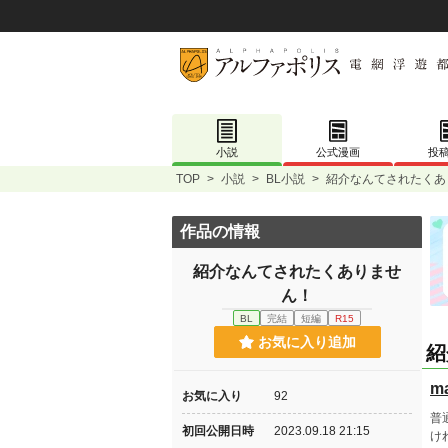
小説
公式漫画
投
TOP
>
小説
>
BL小説
>
紹介なんてされたくあ
作品の情報
紹介なんてされたくありませ
ん！
BL
完結
短編
R15
お気に入り追加
紹
ma
お気に入り
92
普
初回公開日時
2023.09.18 21:15
け