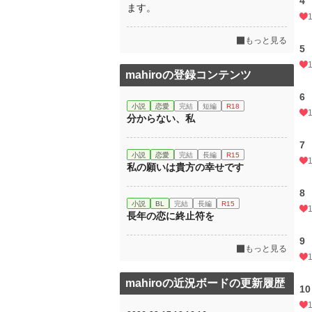
4
ます。
もっと見る
5
mahiroの登録コンテンツ
6
小説
恋愛
完結
短編
R18
分からない、私
7
小説
恋愛
完結
長編
R15
私の願いは貴方の幸せです
8
小説
BL
完結
長編
R15
長年の恋に終止符を
9
もっと見る
mahiroの近況ボードの更新履歴
10