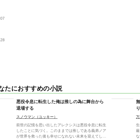
107
128
なたにおすすめの小説
悪役令息に転生した俺は推しの為に舞台から
退場する
スノウマン（ユッキー）
万
前世の記憶を思い出したアレクシスは悪役令息に転生
生
したことに気づく。このままでは推しである義弟ノア
厳
が世界を救った後も幸せになれない未来を迎えてしま
な