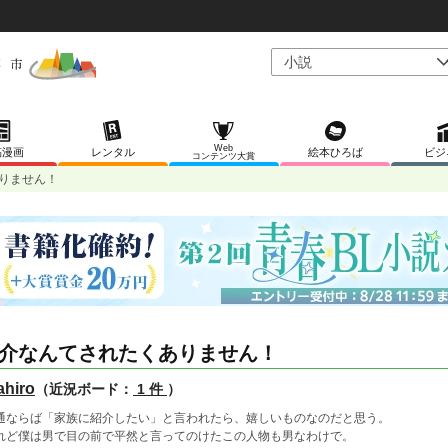
Web
稿漫画
レンタル
絵本ひろば
ビジ
コンテンツ大賞
りません！
介なんてされたくありません！
hiro
（近況ボード：
1 件
）
通ならば「家族に紹介したい」と言われたら、嬉しいものなのだと思う。
れど僕は男で目の前で平然と言ってのけたこの人物も男なわけで。