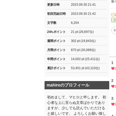
断
更新日時
2023.09.30 21:41
初回完結日時
2023.09.30 21:42
小
文字数
6,204
B
24h.ポイント
21 pt (26,697位)
週間ポイント
302 pt (19,843位)
月間ポイント
870 pt (26,089位)
年間ポイント
14,002 pt (25,411位)
1
累計ポイント
53,451 pt (43,110位)
2
mahiroのプロフィール
初めまして、マヒロと申します。 初
3
心者な上に至らぬ文章ばかりであり
ますが、少しでも読んでいただける
と嬉しいです。 よろしくお願い致し