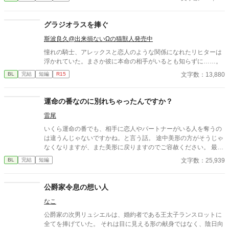
す。
グラジオラスを捧ぐ
斯波良久@出来損ないΩの猫獣人発売中
憧れの騎士、アレックスと恋人のような関係になれたリヒターは
浮かれていた。まさか彼に本命の相手がいるとも知らずに……。
文字数：13,880
BL
完結
短編
R15
運命の番なのに別れちゃったんですか？
雷尾
いくら運命の番でも、相手に恋人やパートナーがいる人を奪うの
は違うんじゃないですかね。と言う話。 途中美形の方がそうじゃ
なくなりますが、また美形に戻りますのでご容赦ください。 最後
まで頑張って読んでもらえたら、それなりに救いはある話だと思
文字数：25,939
BL
完結
短編
います。
公爵家令息の想い人
なこ
公爵家の次男リュシエルは、婚約者である王太子ランスロットに
全てを捧げていた。 それは目に見える形の献身ではなく、陰日向