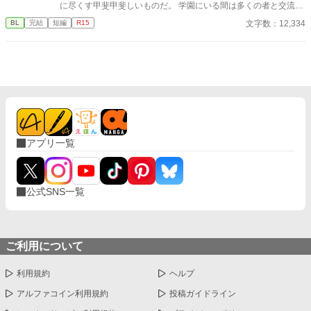
に尽くす甲斐甲斐しいものだ。 学園にいる間は多くの者と交流を
図りたいと言うランスロットの申し出でさえも、リュシエルは素
文字数：12,334
BL
完結
短編
R15
直に受け入れた。 ランスロットは側近候補の宰相令息と騎士家系
の令息、そして平民から伯爵家に養子縁組されたリオルに囲ま
れ、学園生活を満喫している。 彼等はいつも一緒だ。 笑いに溢
れ、仲睦まじく、他者が入り込める隙間はない。 リュシエルは何
度もランスロットに苦言を呈した。 もっと多くの者と交流を持つ
べきだと。初めにそう告げてきたのは、ランスロットではないか
と。 だが、その苦言が彼等に届くことのないまま、時は流れ卒園
を迎える。 学園の卒業と共に、リュシエルは本格的に王宮へと入
り、間も無く婚姻がなされる予定だった。 卒業の式典が終わり、
アプリ一覧
学生たちが初めて迎える公式な社交の場、卒業生やその親族達が
集う中、リュシエルは誰にもエスコートされることなく、一人ポ
ツンと彼等と対峙していた。 「リュシエル、其方との婚約解消を
陛下も公爵家も、既に了承済みだ。」 ランスロットの言葉に、こ
公式SNS一覧
れまで一度も毅然とした態度を崩すことのなかったリュシエル
は、信じられないと膝から崩れ落ちた。 思い付きで書き上げまし
た。 全3話 他の連載途絶えている方も、ぼちぼち書き始める予定
です 書くことに億劫になり、リハビリ的に思いつくまま書いたの
で、矛盾とか色々スルーして頂けるとありがたいです
ご利用について
利用規約
ヘルプ
アルファコイン利用規約
投稿ガイドライン