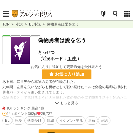
TOP
>
小説
>
BL小説
>
偽物勇者は愛を乞う
BL
完結
短編
R15
偽物勇者は愛を乞う
きっせつ
（近況ボード：
1 件
）
お気に入りに追加して更新通知を受け取ろう
お気に入り追加
ある日。異世界から本物の勇者が召喚された。
六年間、左目を失いながらも勇者として戦い続けたニルは偽物の烙印を押され、
勇者パーティから追い出されてしまう。
偽物勇者として逃げるように人里離れた森の奥の小屋で隠遁生活をし始めたニ
ル。悲嘆に暮れる…事はなく、勇者の重圧から解放された彼は没落人生を楽しも
うとして居た矢先、何故か勇者パーティとして今も戦っている筈の騎士が彼の前
HOTランキング 最高4位
に現れて……。
24h.ポイント
362pt
29,727
BL
溺愛
薄幸受け
短編
イケメン×平凡
追放
完結
小説
3,798 位 / 228,704 件