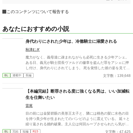
このコンテンツについて報告する
あなたにおすすめの小説
身代わりにされた少年は、冷徹騎士に溺愛される
秋津むぎ
魔力がなく、義母達に疎まれながらも必死に生きる少年アシェ。
ある日、義兄が騎士団長ヴァルドの徽章を盗んだ罪をアシェに押
し付け、身代わりにされてしまう。 死を覚悟した彼の姿を見て、
冷徹な騎士ヴァルドは――？ 傷ついた少年と騎士の、温かい溺愛
文字数：139,648
BL
連載中
長編
物語。 第13回BL大賞奨励賞頂きました！ 最終17位でした！応援
ありがとうございます！
【本編完結】断罪される度に強くなる男は、いい加減転
生を仕舞いたい
雷尾
目の前には金髪碧眼の美形王太子と、隣には桃色の髪に水色の目
を持つ美少年が生まれたてのバンビのように震えている。 延々と
繰り返される婚約破棄。主人公は何回ループさせられたら気が済
むのだろうか。一応完結ですが気が向いたら番外編追加予定で
文字数：47,425
BL
完結
短編
R15