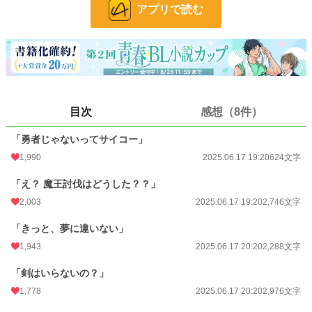
アプリで読む
BL
730 位 / 31,407 件
お気に入り
1,799
24h.ポイント
362 pt
文字数
43,093
更新日時
2025.06.20 20:20
目次
感想（8件）
初回公開日時
2025.06.17 19:20
「勇者じゃないってサイコー」
初回完結日時
2025.06.20 20:29
1,990
2025.06.17 19:20
624文字
週間ポイント
2,020 pt (4,806 位)
「え？ 魔王討伐はどうした？？」
2,003
2025.06.17 19:20
2,746文字
月間ポイント
11,964 pt (3,848 位)
「きっと、夢に違いない」
年間ポイント
167,583 pt (3,751 位)
1,943
2025.06.17 20:20
2,288文字
累計ポイント
381,138 pt (12,827 位)
「剣はいらないの？」
1,778
2025.06.17 20:20
2,976文字