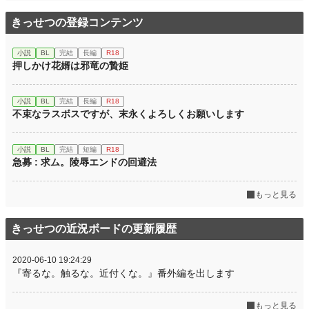
きっせつの登録コンテンツ
小説
BL
完結
長編
R18
押しかけ花婿は邪竜の贄姫
小説
BL
完結
長編
R18
不束なラスボスですが、末永くよろしくお願いします
小説
BL
完結
短編
R18
急募 : 求ム。陵辱エンドの回避法
もっと見る
きっせつの近況ボードの更新履歴
2020-06-10 19:24:29
『寄るな。触るな。近付くな。』番外編を出します
もっと見る