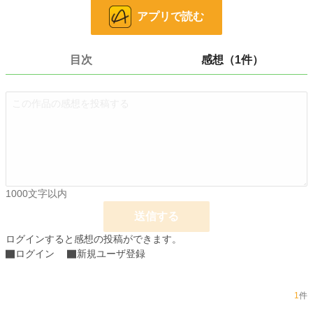
アプリで読む
お気に入り
686
24h.ポイント
92 pt
目次
感想（1件）
文字数
13,599
更新日時
2023.04.22 00:10
初回公開日時
2023.04.19 18:10
初回完結日時
2023.04.22 00:40
週間ポイント
558 pt (13,576 位)
月間ポイント
2,464 pt (13,942 位)
1000文字以内
送信する
年間ポイント
25,459 pt (17,024 位)
ログインすると感想の投稿ができます。
累計ポイント
276,604 pt (16,098 位)
ログイン
新規ユーザ登録
1
件