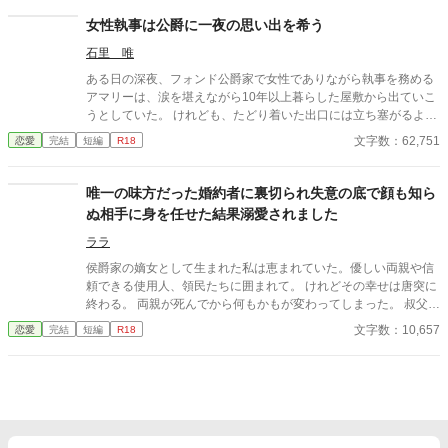
女性執事は公爵に一夜の思い出を希う
石里 唯
ある日の深夜、フォンド公爵家で女性でありながら執事を務める
アマリーは、涙を堪えながら10年以上暮らした屋敷から出ていこ
うとしていた。 けれども、たどり着いた出口には立ち塞がるよう
に佇む人影があった。 それは、アマリーが逃げ出したかった相
文字数：62,751
恋愛
完結
短編
R18
手、フォンド公爵リチャードその人だった。 本編4話、結婚式編1
0話です。
唯一の味方だった婚約者に裏切られ失意の底で顔も知ら
ぬ相手に身を任せた結果溺愛されました
ララ
侯爵家の嫡女として生まれた私は恵まれていた。優しい両親や信
頼できる使用人、領民たちに囲まれて。 けれどその幸せは唐突に
終わる。 両親が死んでから何もかもが変わってしまった。 叔父を
名乗る家族に騙され、奪われた。 今では使用人以下の生活を強い
文字数：10,657
恋愛
完結
短編
R18
られている。そんな中で唯一の味方だった婚約者にまで裏切られ
る。 どうして？ーーどうしてこんなことに‥‥？？ もう嫌ーー