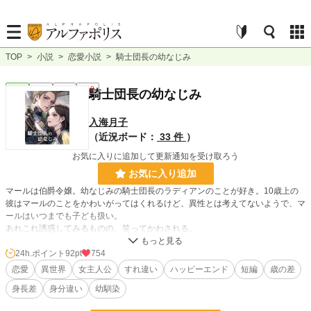
TOP
>
小説
>
恋愛小説
>
騎士団長の幼なじみ
恋愛
完結
短編
R18
騎士団長の幼なじみ
入海月子
（近況ボード：
33 件
）
お気に入りに追加して更新通知を受け取ろう
お気に入り追加
マールは伯爵令嬢。幼なじみの騎士団長のラディアンのことが好き。10歳上の
彼はマールのことをかわいがってはくれるけど、異性とは考えてないようで、マ
ールはいつまでも子ども扱い。
あれこれ誘惑してみるものの、笑ってかわされる。
ある日、マールに縁談が来て……。
歳の差、体格差、身分差を書いてみたかったのです。王道のつもりです。
24h.ポイント
92pt
754
恋愛
異世界
女主人公
すれ違い
ハッピーエンド
短編
歳の差
小説
11,072 位 / 228,668 件
身長差
身分違い
幼馴染
恋愛
4,985 位 / 66,339 件