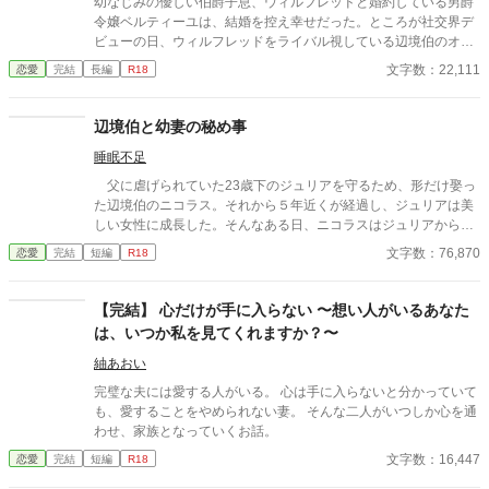
幼なじみの優しい伯爵子息、ウィルフレッドと婚約している男爵
令嬢ベルティーユは、結婚を控え幸せだった。ところが社交界デ
ビューの日、ウィルフレッドをライバル視している辺境伯のオー
スティンに出会う。翌日ベルティーユの屋敷を訪れたオースティ
文字数：22,111
恋愛
完結
長編
R18
ンは、彼女を手に入れようと画策し……。 清白妙様、砂月美乃様
の「最愛アンソロ」に参加しています。
辺境伯と幼妻の秘め事
睡眠不足
父に虐げられていた23歳下のジュリアを守るため、形だけ娶っ
た辺境伯のニコラス。それから５年近くが経過し、ジュリアは美
しい女性に成長した。そんなある日、ニコラスはジュリアから本
当の妻にしてほしいと迫られる。 途中まで書いていた話のスト
文字数：76,870
恋愛
完結
短編
R18
ックが無くなったので、本来書きたかったヒロインが成長した後
の話であるこちらを上げさせてもらいます。 ＊元の話を読まなく
ても全く問題ありません。 ＊15歳で成人となる世界です。 ＊異
【完結】 心だけが手に入らない 〜想い人がいるあなた
世界な上にヒーローは人外の血を引いています。 ＊なかなか本番
は、いつか私を見てくれますか？〜
にいきません
紬あおい
完璧な夫には愛する人がいる。 心は手に入らないと分かっていて
も、愛することをやめられない妻。 そんな二人がいつしか心を通
わせ、家族となっていくお話。
文字数：16,447
恋愛
完結
短編
R18