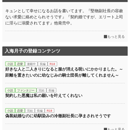
キュンとして幸せになるお話を書いてます。『堅物副社長の容赦
ない求愛に絡めとられそうです』『契約婚ですが、エリート上司
に淫らに溺愛されてます』他発売中。
もっと見る
入海月子の登録コンテンツ
小説
恋愛
連載中
長編
R18
好きな人と二人きりになると服が消える呪いにかかりました。～
距離を置きたいのに幼なじみの騎士団長が離してくれません～
小説
ファンタジー
完結
長編
契約した悪魔は私の願いを叶えてくれない
小説
恋愛
完結
長編
R18
偽装結婚なのに幼馴染みの冷徹副社長に孕まされそうです
もっと見る