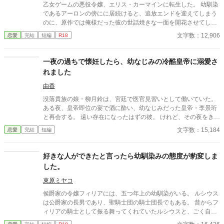
乙女ゲームの悪役令嬢、エリス・カーマインに転生した。 幼馴染
であるアーロンの傍にに居続けると、追放エンドを迎えてしまう
のに、原作では俺様だった彼の世話焼きな一面を開花させてしま
い、居心地の良い彼のそばを離れるのが辛くなってしまう。 なら
文字数：12,906
恋愛
完結
短編
R18
ば彼の代わりに男友達を作ろうと画策するがーー
一夜の過ちで懐妊したら、幼なじみの冷酷皇帝に溺愛さ
れました
由香
没落貴族の娘・柳月鈴は、宮廷で医官見習いとして働いていた。
ある夜、皇帝即位の宴で酒に酔い、幼なじみだった皇帝・李景珩
と再会する。 遠い存在になったはずの彼。 けれど、その夜をきっ
かけに月鈴の運命は大きく動き出す。 冷酷と恐れられる皇帝が、
文字数：15,184
恋愛
完結
短編
なぜか彼女だけには甘すぎて――。
好きな人ができたと言ったら幼馴染みの態度が豹変しま
した。
束原ミヤコ
侯爵家の令嬢フィリアには、五つ年上の幼馴染がいる。 ルシウス
は公爵家の長男であり、聖騎士団の騎士団長でもある。 昔からフ
ィリアの騎士として振る舞ってくれていたルシウスと、ごく自然
に婚約者になっていた。 しかし、ある日の夜会で、「ルシウス様