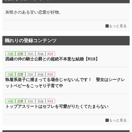
灰暗さのある甘い恋愛が好物。
もっと見る
鶴れりの登録コンテンツ
小説
恋愛
完結
長編
R18
因縁の仲の騎士公爵との超絶不本意な結婚【R18】
小説
恋愛
完結
長編
R18
執着系皇子に捕まってる場合じゃないんです！ 聖女はシークレ
ットベビーをこっそり子育て中
小説
恋愛
完結
長編
R18
トップアスリートはセフレを可愛がりたくてたまらない
もっと見る