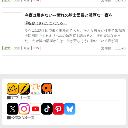
文字数：16,426
恋愛
完結
短編
R18
はわがままな妹と結婚をしなければならず、可哀想」という噂話
を聞いてしまう。 自分のせいでルシウスは想い人と添い遂げられ
ないのだと気づいたフィリアは、ルシウスに告げる。 「私、好き
今夜は帰さない～憧れの騎士団長と濃厚な一夜を
な人ができました」 だから、あなたとは結婚できないのだという
澤谷弥（さわたに わたる）
嘘を──。
ラウニは騎士団で働く事務官である。 そんな彼女が仕事で第五騎
士団団長であるオリベルの執務室を訪ねると、彼の姿はなかっ
た。 だが隣の部屋からは、彼が苦しそうに呻いている声が聞こえ
てきた。 そんな彼を助けようと隣室へと続く扉を開けたラウニが
文字数：11,698
恋愛
完結
短編
R15
目にしたのは――。
アプリ一覧
公式SNS一覧