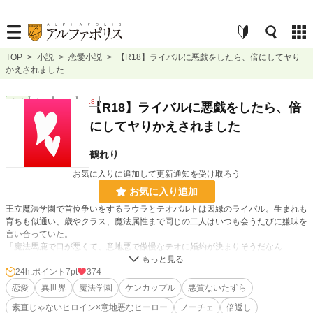
TOP
>
小説
>
恋愛小説
>
【R18】ライバルに悪戯をしたら、倍にしてヤり
かえされました
恋愛
完結
短編
R18
【R18】ライバルに悪戯をしたら、倍
にしてヤりかえされました
鶴れり
お気に入りに追加して更新通知を受け取ろう
お気に入り追加
王立魔法学園で首位争いをするラウラとテオバルトは因縁のライバル。生まれも
育ちも似通い、歳やクラス、魔法属性まで同じの二人はいつも会うたびに嫌味を
言い合っていた。
「魔法馬鹿で口が悪くて、意地悪で傲慢なテオに婚約が決まりそうだなん
て……。こんな男、婚約者に振られてしまえば良いのよ！」
当てつけのようにテオバルトにある魔法をかけたラウラ。
24h.ポイント
7pt
374
しかしそれはすぐにバレてしまう。
恋愛
異世界
魔法学園
ケンカップル
悪質ないたずら
「俺はやられたら倍にしてやり返す主義なんだ」
素直じゃないヒロイン×意地悪なヒーロー
ノーチェ
倍返し
倍返しにされたラウラは――？！