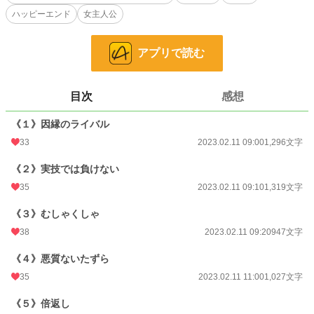
ハッピーエンド
女主人公
※ムーンライトノベルス様にも掲載しています。
小説
36,966 位 / 228,654 件
アプリで読む
恋愛
16,106 位 / 66,334 件
目次
感想
お気に入り
73
《１》因縁のライバル
24h.ポイント
7 pt
33
2023.02.11 09:00
1,296文字
文字数
11,538
《２》実技では負けない
更新日時
2023.02.11 18:00
35
2023.02.11 09:10
1,319文字
初回公開日時
2023.02.10 13:00
《３》むしゃくしゃ
初回完結日時
2023.02.11 21:52
38
2023.02.11 09:20
947文字
週間ポイント
70 pt (40,028 位)
《４》悪質ないたずら
月間ポイント
231 pt (48,747 位)
35
2023.02.11 11:00
1,027文字
年間ポイント
3,549 pt (53,619 位)
《５》倍返し