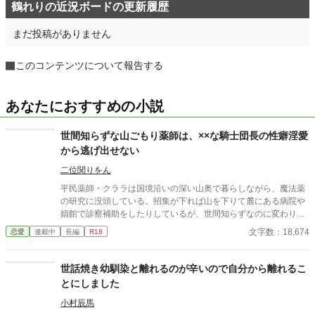
鶴れりの近況ボードの更新履歴
まだ投稿がありません
このコンテンツについて報告する
あなたにおすすめの小説
世間知らずな山ごもり薬師は、××な騎士団長の性癖淫愛
から逃げ出せない
二位関りをん
平民薬師・クララは国境沿いの深い山奥で暮らしながら、魔法薬
の研究に没頭している。招集が下れば山を下りて麓にある病院や
娼館で診察補助をしたりしているが、世間知らずなのに変わりは
ない。 ある日、山の中で倒れている男性を発見。彼はなんと騎士
文字数：18,674
恋愛
連載中
長編
R18
団長・レイルドで女嫌いの噂を持つ人物だった。 当然女嫌いの噂
なんて知らないクララは良心に従い彼を助け、治療を施す。 だ
が、レイルドには隠している秘密……性癖があった。 ――君の××
世話焼き幼馴染と離れるのが辛いので自分から離れるこ
××、触らせてもらえないだろうか？
とにしました
小村辰馬