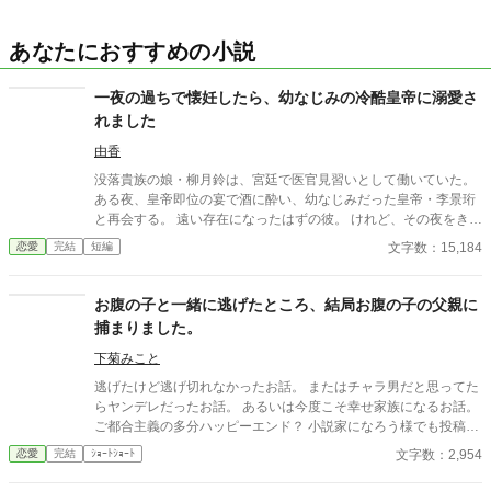
あなたにおすすめの小説
一夜の過ちで懐妊したら、幼なじみの冷酷皇帝に溺愛さ
れました
由香
没落貴族の娘・柳月鈴は、宮廷で医官見習いとして働いていた。
ある夜、皇帝即位の宴で酒に酔い、幼なじみだった皇帝・李景珩
と再会する。 遠い存在になったはずの彼。 けれど、その夜をきっ
かけに月鈴の運命は大きく動き出す。 冷酷と恐れられる皇帝が、
文字数：15,184
恋愛
完結
短編
なぜか彼女だけには甘すぎて――。
お腹の子と一緒に逃げたところ、結局お腹の子の父親に
捕まりました。
下菊みこと
逃げたけど逃げ切れなかったお話。 またはチャラ男だと思ってた
らヤンデレだったお話。 あるいは今度こそ幸せ家族になるお話。
ご都合主義の多分ハッピーエンド？ 小説家になろう様でも投稿し
ています。
文字数：2,954
恋愛
完結
ｼｮｰﾄｼｮｰﾄ