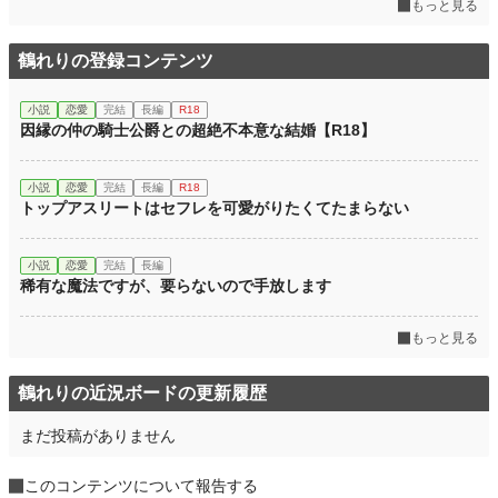
もっと見る
初回完結日時
2024.02.02 09:20
週間ポイント
84 pt (36,763 位)
鶴れりの登録コンテンツ
月間ポイント
385 pt (39,318 位)
小説
恋愛
完結
長編
R18
年間ポイント
9,231 pt (32,903 位)
因縁の仲の騎士公爵との超絶不本意な結婚【R18】
累計ポイント
282,474 pt (15,882 位)
小説
恋愛
完結
長編
R18
トップアスリートはセフレを可愛がりたくてたまらない
小説
恋愛
完結
長編
稀有な魔法ですが、要らないので手放します
もっと見る
鶴れりの近況ボードの更新履歴
まだ投稿がありません
このコンテンツについて報告する