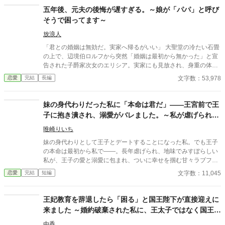
五年後、元夫の後悔が遅すぎる。～娘が「パパ」と呼び
そうで困ってます～
放浪人
「君との婚姻は無効だ。実家へ帰るがいい」 大聖堂の冷たい石畳
の上で、辺境伯ロルフから突然「婚姻は最初から無かった」と宣
告された子爵家次女のエリシア。実家にも見放され、身重の体で
王都の旧市街へ追放された彼女は、絶望のどん底で愛娘クララを
文字数：53,978
恋愛
完結
長編
出産する。 生き抜くために針と糸を握ったエリシアは、持ち前の
技術で不思議な力を持つ「祝布（しゅくふ）」を織り上げる職人
として立ち上がる。施しではなく「仕事」として正当な対価を払
妹の身代わりだった私に「本命は君だ」――王宮前で王
い、決して土足で踏み込んでこない救恤院の監督官リュシアンの
子に抱き潰され、溺愛がバレました。～私が虐げられる
温かい優しさに触れエリシアは少しずつ人間らしい心と笑顔を取
きっかけになった少年が、私と王子を結び付
り戻していった。 しかし五年後。辺境を襲った疫病を救うための
唯崎りいち
緊急要請を通じ、エリシアは冷酷だった元夫ロルフと再会してし
妹の身代わりとして王子とデートすることになった私。でも王子
まう。しかも隣にいる娘の青い瞳は彼と瓜二つだった。 「すまな
の本命は最初から私で――。長年虐げられ、地味でみすぼらしい
い。私は父としての責任を果たす」 かつての合理主義の塊だった
私が、王子の愛と溺愛に包まれ、ついに幸せを掴む甘々ラブファ
元夫は、自らの過ちを深く悔い、家の権益を捨ててでも母子を守
ンタジー。妹や家族との誤解、影武者の存在も絡み、ハラハラと
文字数：11,045
恋愛
完結
短編
る「強固な盾」になろうとする。娘のクララもまた、危機から救
胸キュンが止まらない物語。
ってくれた彼を「パパ」と呼び始めてしまい……。 だが、どんな
に後悔されても、どんなに身を挺して守られても、一度完全に壊
王妃教育を辞退したら「困る」と国王陛下が直接迎えに
された関係が元に戻ることは絶対にない。エリシアが真の伴侶と
来ました ～婚約破棄された私に、王太子ではなく国王陛
して選ぶのは、凍えた心を溶かし、温かい日常を共に歩んでくれ
たリュシアンただ一人だった。 これは、全てを奪われた一人の女
下が求婚してきます〜
由香