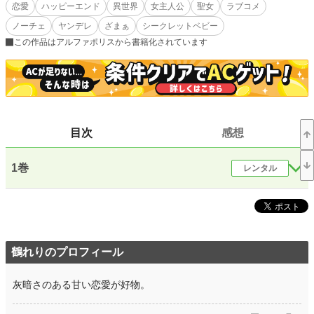
執着心むき出しの包囲網から何とか逃げることに成功したけれど、赤ちゃんを身
恋愛
ハッピーエンド
異世界
女主人公
聖女
ラブコメ
ごもっていることに気づく。
ノーチェ
ヤンデレ
ざまぁ
シークレットベビー
しかし聖女と皇族が結ばれることはないため、極秘出産をすることに……。
六年後。五歳になった愛息子とクララは、隣国へ逃亡することを決意する。しか
この作品はアルファポリスから書籍化されています
しライオネルが追ってきて逃げられなくて──？！
何故か異様に執着してくるライオネルに、子どもの存在を隠しながら必死に攻防
戦を繰り広げる聖女クララの物語──。
【第17回恋愛小説大賞 奨励賞に選んでいただきました。ありがとうございま
す！】
目次
感想
小説
25,121 位 / 228,638 件
1巻
レンタル
恋愛
10,902 位 / 66,327 件
お気に入り
735
24h.ポイント
21 pt
文字数(レンタル含む)
154,006
鶴れりのプロフィール
更新日時
2025.04.07 13:56
灰暗さのある甘い恋愛が好物。
初回公開日時
2024.01.26 09:50