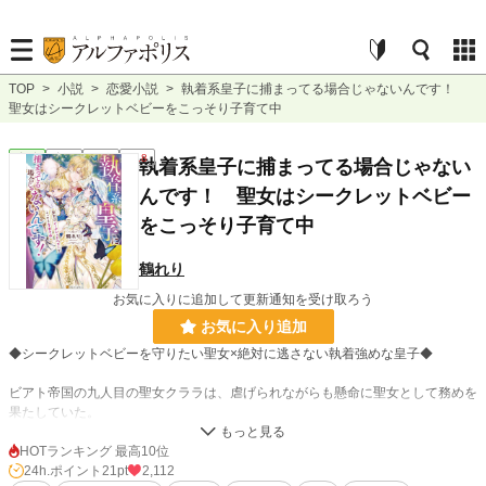
TOP
>
小説
>
恋愛小説
>
執着系皇子に捕まってる場合じゃないんです！
聖女はシークレットベビーをこっそり子育て中
恋愛
完結
長編
R18
執着系皇子に捕まってる場合じゃない
んです！ 聖女はシークレットベビー
をこっそり子育て中
鶴れり
お気に入りに追加して更新通知を受け取ろう
お気に入り追加
◆シークレットベビーを守りたい聖女×絶対に逃さない執着強めな皇子◆
ビアト帝国の九人目の聖女クララは、虐げられながらも懸命に聖女として務めを
果たしていた。
濡れ衣を着せられ、罪人にさせられたクララの前に現れたのは、初恋の第二皇子
ライオネル殿下。
HOTランキング 最高10位
執拗に求めてくる殿下に、憧れと恋心を抱いていたクララは体を繋げてしまう。
24h.ポイント
21pt
2,112