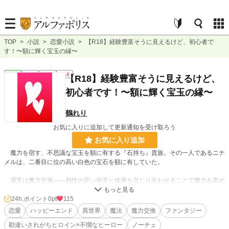
TOP
>
小説
>
恋愛小説
>
【R18】経験豊富そうに見えるけど、初心者で
す！〜額に輝く宝玉の縁〜
恋愛
完結
短編
R18
【R18】経験豊富そうに見えるけど、
初心者です！〜額に輝く宝玉の縁〜
鶴れり
お気に入りに追加して更新通知を受け取ろう
お気に入り追加
魔力を宿す、不思議な宝玉を額に有する『石持ち』貴族。その一人であるニナ
メルは、二番目に位の高い白色の宝石を額に有していた。
通常は魔力交換――相性の良い相手と体液を交じり合わせることで魔力を高め
るのだが、ニナメルは生まれつき強大な魔力を持つ稀な存在だった。
しかしその白い石を持っているというだけで、高飛車で経験豊富な女性だと勘
24h.ポイント
0pt
115
違いされ、何処へ行っても敬遠されていた。
恋愛
ハッピーエンド
異世界
魔法
魔力交換
ファンタジー
勘違いされがちヒロイン×不憫なヒーロー
ノーチェ
――額の石ではなく、私自身を見てくれる人と出会って交わりたい。