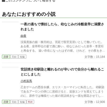
このコンテンツについて報告する
あなたにおすすめの小説
一夜の過ちで懐妊したら、幼なじみの冷酷皇帝に溺愛さ
れました
由香
没落貴族の娘・柳月鈴は、宮廷で医官見習いとして働いていた。
ある夜、皇帝即位の宴で酒に酔い、幼なじみだった皇帝・李景珩
と再会する。 遠い存在になったはずの彼。 けれど、その夜をきっ
かけに月鈴の運命は大きく動き出す。 冷酷と恐れられる皇帝が、
文字数：15,184
恋愛
完結
短編
なぜか彼女だけには甘すぎて――。
世話焼き幼馴染と離れるのが辛いので自分から離れるこ
とにしました
小村辰馬
乙女ゲームの悪役令嬢、エリス・カーマインに転生した。 幼馴染
であるアーロンの傍にに居続けると、追放エンドを迎えてしまう
のに、原作では俺様だった彼の世話焼きな一面を開花させてしま
い、居心地の良い彼のそばを離れるのが辛くなってしまう。 なら
文字数：12,906
恋愛
完結
短編
R18
ば彼の代わりに男友達を作ろうと画策するがーー