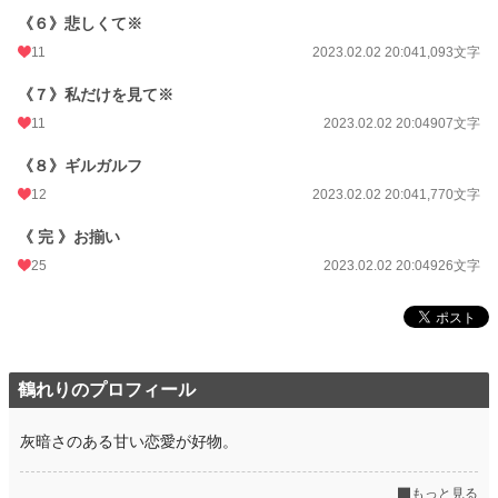
《６》悲しくて※
年間ポイント
2,044 pt (66,654 位)
11
2023.02.02 20:04
1,093文字
累計ポイント
43,265 pt (48,234 位)
《７》私だけを見て※
11
2023.02.02 20:04
907文字
《８》ギルガルフ
12
2023.02.02 20:04
1,770文字
《 完 》お揃い
25
2023.02.02 20:04
926文字
鶴れりのプロフィール
灰暗さのある甘い恋愛が好物。
もっと見る