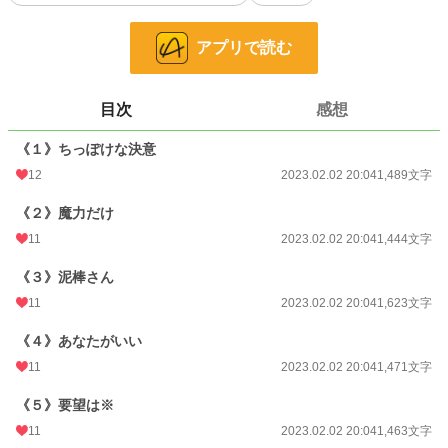
二十四歳になり、一念発起して田舎の辺境から王都の舞踏会へ参列したニナメ
アプリで読む
ルが出会ったのは、漆黒の宝石を額にもつギルだった。
※ムーンライトノベルス様にも掲載しています。
目次
感想
小説
228,928 位 / 228,928 件
《１》ちっぽけな決意
恋愛
66,394 位 / 66,394 件
12
2023.02.02 20:04
1,489文字
お気に入り
76
《２》魔力だけ
24h.ポイント
0 pt
11
2023.02.02 20:04
1,444文字
文字数
12,186
《３》泥棒さん
更新日時
11
2023.02.02 20:04
2023.02.02 20:04
1,623文字
初回公開日時
2023.02.02 20:04
《４》あなたがいい
11
2023.02.02 20:04
1,471文字
初回完結日時
2023.02.02 20:05
《５》要望は※
週間ポイント
21 pt (62,459 位)
11
2023.02.02 20:04
1,463文字
月間ポイント
119 pt (62,205 位)