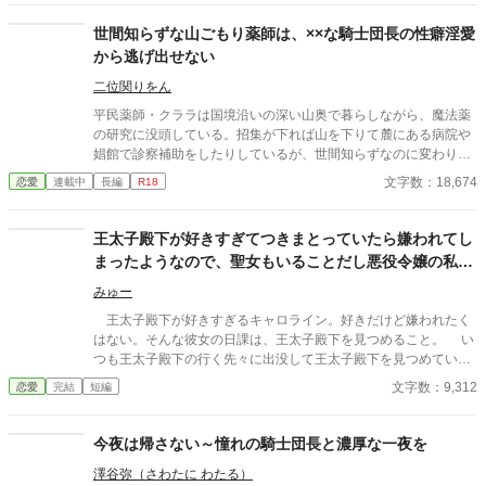
世間知らずな山ごもり薬師は、××な騎士団長の性癖淫愛
から逃げ出せない
二位関りをん
平民薬師・クララは国境沿いの深い山奥で暮らしながら、魔法薬
の研究に没頭している。招集が下れば山を下りて麓にある病院や
娼館で診察補助をしたりしているが、世間知らずなのに変わりは
ない。 ある日、山の中で倒れている男性を発見。彼はなんと騎士
文字数：18,674
恋愛
連載中
長編
R18
団長・レイルドで女嫌いの噂を持つ人物だった。 当然女嫌いの噂
なんて知らないクララは良心に従い彼を助け、治療を施す。 だ
が、レイルドには隠している秘密……性癖があった。 ――君の××
王太子殿下が好きすぎてつきまとっていたら嫌われてし
××、触らせてもらえないだろうか？
まったようなので、聖女もいることだし悪役令嬢の私は
退散することにしました。
みゅー
王太子殿下が好きすぎるキャロライン。好きだけど嫌われたく
はない。そんな彼女の日課は、王太子殿下を見つめること。 い
つも王太子殿下の行く先々に出没して王太子殿下を見つめていた
が、ついにそんな生活が終わるときが来る。 聖女が現れたの
文字数：9,312
恋愛
完結
短編
だ。そして、さらにショックなことに、自分が乙女ゲームの世界
に転生していてそこで悪役令嬢だったことを思い出す。 王太子
殿下に嫌われたくはないキャロラインは、王太子殿下の前から姿
今夜は帰さない～憧れの騎士団長と濃厚な一夜を
を消すことにした。そんなお話です。 ちょっと切ないお話で
澤谷弥（さわたに わたる）
す。