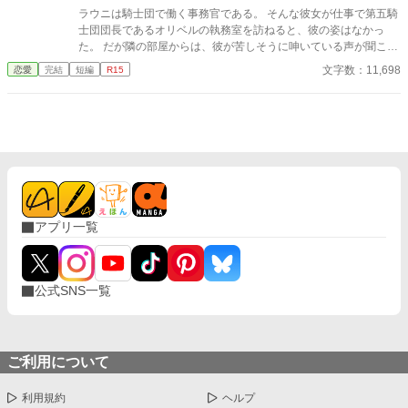
ラウニは騎士団で働く事務官である。 そんな彼女が仕事で第五騎
士団団長であるオリベルの執務室を訪ねると、彼の姿はなかっ
た。 だが隣の部屋からは、彼が苦しそうに呻いている声が聞こえ
てきた。 そんな彼を助けようと隣室へと続く扉を開けたラウニが
文字数：11,698
恋愛
完結
短編
R15
目にしたのは――。
アプリ一覧
公式SNS一覧
ご利用について
利用規約
ヘルプ