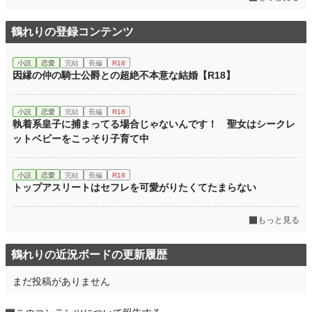
鶴れりの登録コンテンツ
小説
恋愛
完結
長編
R18
因縁の仲の騎士公爵との超絶不本意な結婚【R18】
小説
恋愛
完結
長編
R18
執着系皇子に捕まってる場合じゃないんです！ 聖女はシークレ
ットベビーをこっそり子育て中
小説
恋愛
完結
長編
R18
トップアスリートはセフレを可愛がりたくてたまらない
もっと見る
鶴れりの近況ボードの更新履歴
まだ投稿がありません