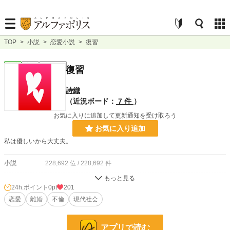
TOP
>
小説
>
恋愛小説
>
復習
恋愛
完結
ｼｮｰﾄｼｮｰﾄ
復習
詩織
（近況ボード：
7 件
）
お気に入りに追加して更新通知を受け取ろう
お気に入り追加
私は優しいから大丈夫。
小説
228,692 位 / 228,692 件
恋愛
66,343 位 / 66,343 件
24h.ポイント
0pt
201
お気に入り
恋愛
離婚
23
不倫
現代社会
24h.ポイント
0 pt
アプリで読む