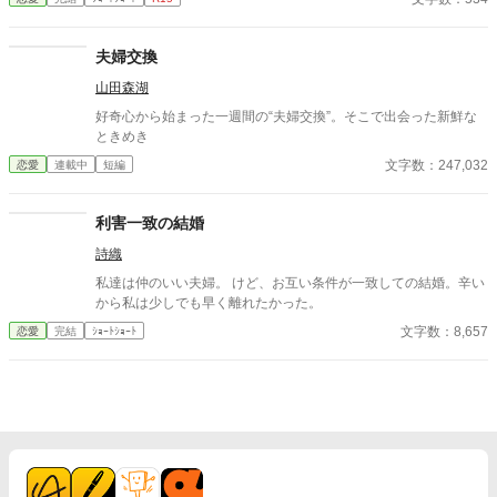
夫婦交換
山田森湖
好奇心から始まった一週間の“夫婦交換”。そこで出会った新鮮な
ときめき
文字数：247,032
恋愛
連載中
短編
利害一致の結婚
詩織
私達は仲のいい夫婦。 けど、お互い条件が一致しての結婚。辛い
から私は少しでも早く離れたかった。
文字数：8,657
恋愛
完結
ｼｮｰﾄｼｮｰﾄ