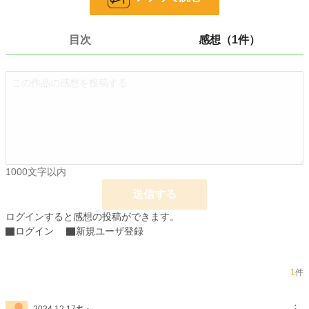
文字数
6,372
更新日時
2023.12.22 19:51
目次
感想（1件）
初回公開日時
2023.12.22 19:51
初回完結日時
2023.12.22 19:51
週間ポイント
63 pt (41,753 位)
月間ポイント
498 pt (34,872 位)
年間ポイント
12,454 pt (27,433 位)
1000文字以内
累計ポイント
32,901 pt (55,536 位)
送信する
ログインすると感想の投稿ができます。
ログイン
新規ユーザ登録
1
件
ちぃ
︙