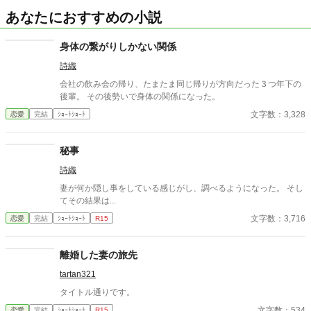
あなたにおすすめの小説
身体の繋がりしかない関係
詩織
会社の飲み会の帰り、たまたま同じ帰りが方向だった３つ年下の
後輩。 その後勢いで身体の関係になった。
文字数：3,328
恋愛
完結
ｼｮｰﾄｼｮｰﾄ
秘事
詩織
妻が何か隠し事をしている感じがし、調べるようになった。 そし
てその結果は...
文字数：3,716
恋愛
完結
ｼｮｰﾄｼｮｰﾄ
R15
離婚した妻の旅先
tartan321
タイトル通りです。
文字数：534
恋愛
完結
ｼｮｰﾄｼｮｰﾄ
R15