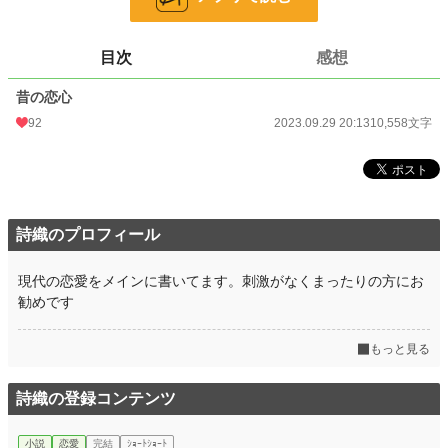
24h.ポイント
7 pt
文字数
10,558
目次
感想
更新日時
2023.09.29 20:13
昔の恋心
初回公開日時
2023.09.29 20:13
92
2023.09.29 20:13
10,558文字
初回完結日時
2023.09.29 20:13
週間ポイント
42 pt (48,661 位)
月間ポイント
287 pt (44,577 位)
詩織のプロフィール
年間ポイント
7,480 pt (37,178 位)
現代の恋愛をメインに書いてます。刺激がなくまったりの方にお
累計ポイント
20,694 pt (70,015 位)
勧めです
もっと見る
詩織の登録コンテンツ
小説
恋愛
完結
ｼｮｰﾄｼｮｰﾄ