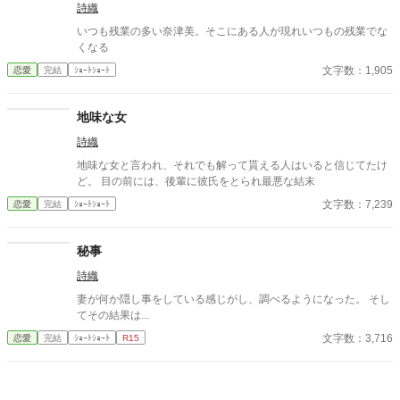
詩織
いつも残業の多い奈津美。そこにある人が現れいつもの残業でな
くなる
文字数：1,905
恋愛
完結
ｼｮｰﾄｼｮｰﾄ
地味な女
詩織
地味な女と言われ、それでも解って貰える人はいると信じてたけ
ど。 目の前には、後輩に彼氏をとられ最悪な結末
文字数：7,239
恋愛
完結
ｼｮｰﾄｼｮｰﾄ
秘事
詩織
妻が何か隠し事をしている感じがし、調べるようになった。 そし
てその結果は...
文字数：3,716
恋愛
完結
ｼｮｰﾄｼｮｰﾄ
R15