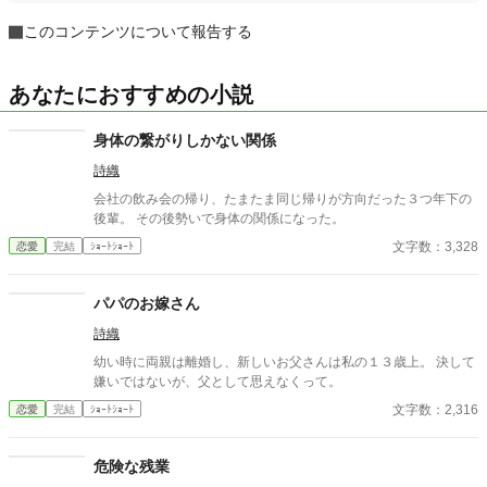
このコンテンツについて報告する
あなたにおすすめの小説
身体の繋がりしかない関係
詩織
会社の飲み会の帰り、たまたま同じ帰りが方向だった３つ年下の
後輩。 その後勢いで身体の関係になった。
文字数：3,328
恋愛
完結
ｼｮｰﾄｼｮｰﾄ
パパのお嫁さん
詩織
幼い時に両親は離婚し、新しいお父さんは私の１３歳上。 決して
嫌いではないが、父として思えなくって。
文字数：2,316
恋愛
完結
ｼｮｰﾄｼｮｰﾄ
危険な残業