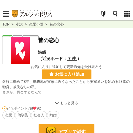
TOP
>
小説
>
恋愛小説
>
昔の恋心
恋愛
完結
ｼｮｰﾄｼｮｰﾄ
昔の恋心
詩織
（近況ボード：
7 件
）
お気に入りに追加して更新通知を受け取ろう
お気に入り追加
銀行に勤めて8年、勤務地が実家に近くなったことから実家通いを始める28歳の
独身、彼氏なしの私。
まさか、再会するなんて
小説
38,704 位 / 228,921 件
24h.ポイント
7pt
92
恋愛
幼馴染
社会人
離婚
恋愛
16,789 位 / 66,392 件
お気に入り
35
アプリで読む