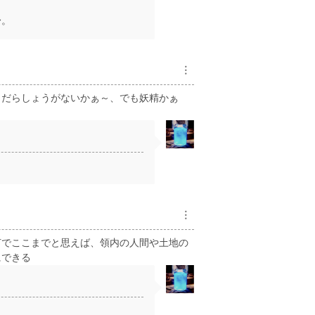
〜。
︙
ノだらしょうがないかぁ～、でも妖精かぁ
︙
何でここまでと思えば、領内の人間や土地の
にできる