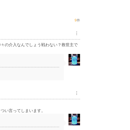
9
件
︙
神々の介入なんでしょう戦わない？救世主で
！
︙
、つい言ってしまいます。