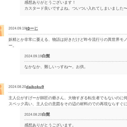
感想ありがとうございます！
カスタード良いですよね。ついつい入れてしまいました
ゆーじ
2024.09.19
妖精とか非常に萎える、物語は好きだけど昨今流行りの異世界モ
ー。
白髭
2024.09.19
なかなか、難しいっすね〜。お供。
daikoku9
2024.08.20
主人公がすげーが師匠の爺さん、大物すぎる転生者でもないのに
スペック高い、主人公の意図をその辺の材料のでの再現ならすぐ
白髭
2024.08.20
感想ありがとうございます。