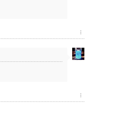
。
︙
︙