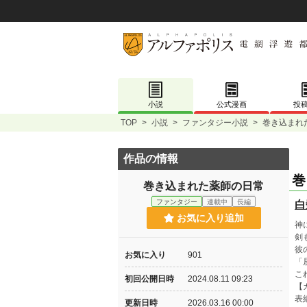
小説
公式漫画
投
TOP
>
小説
>
ファンタジー小説
>
巻き込まれ
作品の情報
巻
巻き込まれた薬師の日常
ファンタジー
連載中
長編
白
お気に入り追加
神
剣
彼
お気に入り
901
「
こ
初回公開日時
2024.08.11 09:23
【
表
更新日時
2026.03.16 00:00