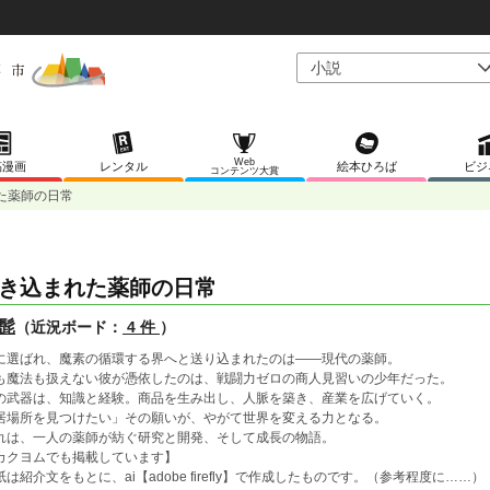
Web
稿漫画
レンタル
絵本ひろば
ビジ
コンテンツ大賞
た薬師の日常
き込まれた薬師の日常
髭
（近況ボード：
4 件
）
に選ばれ、魔素の循環する界へと送り込まれたのは――現代の薬師。
も魔法も扱えない彼が憑依したのは、戦闘力ゼロの商人見習いの少年だった。
の武器は、知識と経験。商品を生み出し、人脈を築き、産業を広げていく。
居場所を見つけたい」その願いが、やがて世界を変える力となる。
れは、一人の薬師が紡ぐ研究と開発、そして成長の物語。
カクヨムでも掲載しています】
紙は紹介文をもとに、ai【adobe firefly】で作成したものです。（参考程度に……）