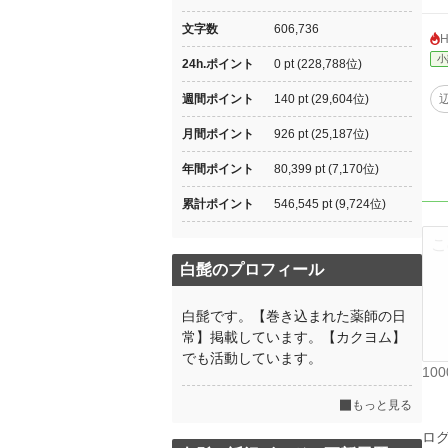
文字数
606,736
小
24h.ポイント
0 pt (228,788位)
週間ポイント
140 pt (29,604位)
月間ポイント
926 pt (25,187位)
年間ポイント
80,399 pt (7,170位)
累計ポイント
546,545 pt (9,724位)
白髭のプロフィール
白髭です。【巻き込まれた薬師の日
常】掲載しています。【カクヨム】
でも活動しています。
10
もっと見る
ロ