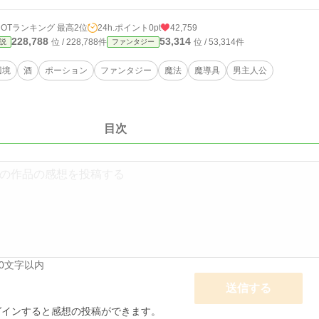
HOTランキング 最高2位
24h.ポイント
0pt
42,759
228,788
53,314
位 / 228,788件
位 / 53,314件
説
ファンタジー
辺境
酒
ポーション
ファンタジー
魔法
魔導具
男主人公
目次
00文字以内
送信する
グインすると感想の投稿ができます。