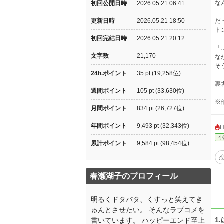
な
初回公開日時
2026.05.21 06:41
更新日時
2026.05.21 18:50
だ
ト
初回完結日時
2026.05.21 20:12
「
文字数
21,170
な
そ
24h.ポイント
35 pt (19,258位)
裏
週間ポイント
105 pt (33,630位)
※
月間ポイント
834 pt (26,727位)
年間ポイント
9,493 pt (32,343位)
小
累計ポイント
9,584 pt (98,454位)
春瀬湖子のプロフィール
明るくドタバタ、くすっと笑えてき
ゅんとさせたい。 そんなラブコメを
1
書いています。 ハッピーエンド至上