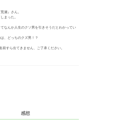
『荒瀬』さん。
てしまった。
ってなんか人生のクソ男を引きそうだとわかってい
のは、どっちのクズ男！？
名前すら出てきません、ご了承ください。
感想