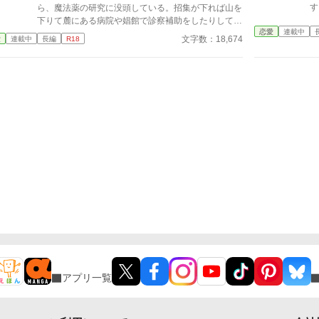
す
ら、魔法薬の研究に没頭している。招集が下れば山を
下りて麓にある病院や娼館で診察補助をしたりしてい
恋愛
連載中
るが、世間知らずなのに変わりはない。 ある日、山
文字数：18,674
愛
連載中
長編
R18
の中で倒れている男性を発見。彼はなんと騎士団長・
レイルドで女嫌いの噂を持つ人物だった。 当然女嫌
いの噂なんて知らないクララは良心に従い彼を助け、
治療を施す。 だが、レイルドには隠している秘
密……性癖があった。 ――君の××××、触らせてもら
えないだろうか？
アプリ一覧