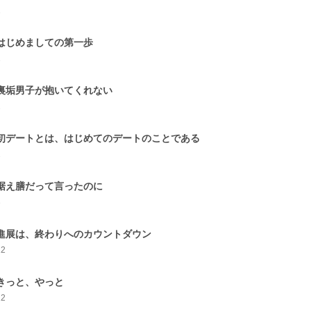
1
.はじめましての第一歩
1
.裏垢男子が抱いてくれない
2
.初デートとは、はじめてのデートのことである
2
.据え膳だって言ったのに
3
.進展は、終わりへのカウントダウン
12
.きっと、やっと
12