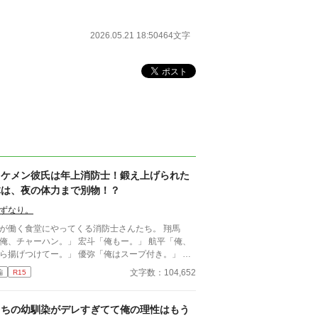
2026.05.21 18:50
464文字
イケメン彼氏は年上消防士！鍛え上げられた
体は、夜の体力まで別物！？
ずなり。
が働く食堂にやってくる消防士さんたち。 翔馬
、チャーハン。」 宏斗「俺もー。」 航平「俺、
揚げつけてー。」 優弥「俺はスープ付き。」 み
ガタイがよく、男前。 ひなた「はーいっ。ちょ
文字数：104,652
編
R15
と待ってくださいねーっ。」 慌ただしい昼時を過
ると、私の仕事は終わる。 終わった後、私は行か
きゃいけないところがある。 ひなた「すみませー
うちの幼馴染がデレすぎてて俺の理性はもう