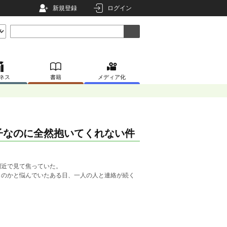
新規登録
ログイン
ネス
書籍
メディア化
子なのに全然抱いてくれない件
間近で見て焦っていた。
ものかと悩んでいたある日、一人の人と連絡が続く