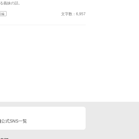
る義妹の話。
文字数：6,957
長編
公式SNS一覧