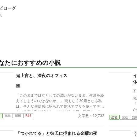
ピローグ
18
なたにおすすめの小説
鬼上官と、深夜のオフィス
99
す
「このままでは女としての潤いがないまま、生涯を終
私
えてしまうのではないか。」 間もなく30歳となる私
「俺
は、そんな焦燥感に駆られて婚活アプリを使ってデー
から
トの約束を取り付けた。 けれどある日の残業中、ア
んな
文字数：12,732
愛
完結
短編
R18
プリを操作しているところを会社の同僚の「鬼上官」
恋愛
完結
短
っ
こと佐久間君に見られてしまい……？ 「婚活アプリ
ぎ
で相手を探すくらいだったら、俺を相手にすりゃいい
な
「つかれてる」と彼氏に拒まれる金曜の夜
話じゃないですか。」 鬼上官な同僚に翻弄される、