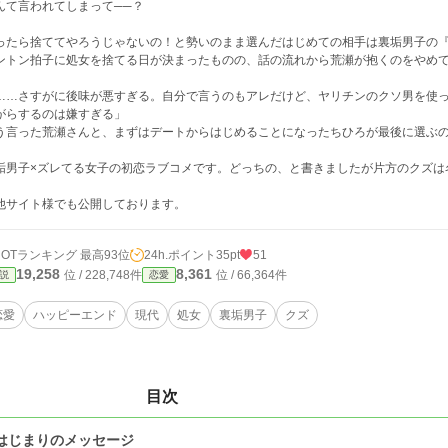
んて言われてしまって──？
ったら捨ててやろうじゃないの！と勢いのまま選んだはじめての相手は裏垢男子の
ントン拍子に処女を捨てる日が決まったものの、話の流れから荒瀬が抱くのをやめ
……さすがに後味が悪すぎる。自分で言うのもアレだけど、ヤリチンのクソ男を使
がらするのは嫌すぎる」
う言った荒瀬さんと、まずはデートからはじめることになったちひろが最後に選ぶ
垢男子×ズレてる女子の初恋ラブコメです。どっちの、と書きましたが片方のクズは
他サイト様でも公開しております。
HOTランキング 最高93位
24h.ポイント
35pt
51
19,258
8,361
位 / 228,748件
位 / 66,364件
説
恋愛
恋愛
ハッピーエンド
現代
処女
裏垢男子
クズ
目次
.はじまりのメッセージ