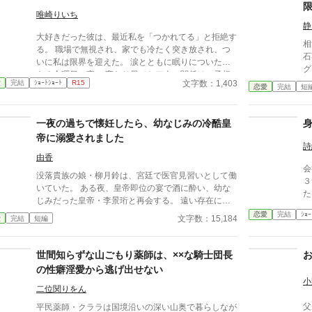
ん
深夜のオフィスでの出来事。 ※性的な事柄をモチー
行
唯崎りいち
フとしていますが その描写は薄いです。
に・
静
大好きだった彼は、最近私を「つかれてる」と拒絶す
ーーー 翔馬「お
相
る。 職場で無視され、家でも冷たく突き放され、つ
いた
石
いに私は限界を迎えた。 涙とともに眠りについた、
よ・・
グ
ある金曜日の夜。 変わり果てた二人の関係は、予想
か
中
文字数：1,403
愛
完結
ｼｮｰﾄｼｮｰﾄ
R15
もしない結末を迎える。
恋愛
完結
短
っ
り
太
を
「
「
一夜の過ちで懐妊したら、幼なじみの冷酷皇
覚悟し
レ
帝に溺愛されました
像
狙
詩
※
「
由香
メ
会
溺
没落貴族の娘・柳月鈴は、宮廷で医官見習いとして働
足
３
ぎ
いていた。 ある夜、皇帝即位の宴で酒に酔い、幼な
で
た
初
じみだった皇帝・李景珩と再会する。 遠い存在にな
ブ
ったはずの彼。 けれど、その夜をきっかけに月鈴の
恋愛
完結
ｼｮｰ
文字数：15,184
愛
完結
短編
運命は大きく動き出す。 冷酷と恐れられる皇帝が、
なぜか彼女だけには甘すぎて――。
世間知らずな山ごもり薬師は、××な騎士団長
の性癖淫愛から逃げ出せない
小
二位関りをん
父
平民薬師・クララは国境沿いの深い山奥で暮らしなが