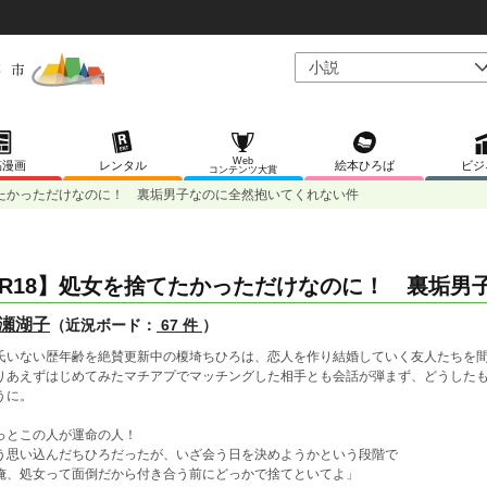
Web
稿漫画
レンタル
絵本ひろば
ビジ
コンテンツ大賞
てたかっただけなのに！ 裏垢男子なのに全然抱いてくれない件
R18】処女を捨てたかっただけなのに！ 裏垢男
瀬湖子
（近況ボード：
67 件
）
氏いない歴年齢を絶賛更新中の榎埼ちひろは、恋人を作り結婚していく友人たちを
りあえずはじめてみたマチアプでマッチングした相手とも会話が弾まず、どうした
うに。
っとこの人が運命の人！
う思い込んだちひろだったが、いざ会う日を決めようかという段階で
俺、処女って面倒だから付き合う前にどっかで捨てといてよ」