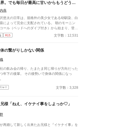
、子供のお迎えにきましたー。」 保育園に迎えに
限界。でも毎日が最高に甘いからもうどうで
かなきゃいけない子、『太陽』。 私は子供と一緒
もいいや
・・暮らしてる。 ーーーーーーーーーーーーー
内燕
いおい嘘だろ？」 宏斗「子供・・・
沢悠太の日常は、規格外の美少女である幼馴染、白
んだ・・。」 航平「いくつん時の子だ
葵によって完全に支配されている。 朝のモーニン
・・。」 優弥「マジか・・・。」 消防署で開
コール（ベッドへのダイブ付き）から始まり、登校
れたお祭りに連れて行った太陽。 太陽の存在を知
の腕組み、そして「あーん」が義務付けられた手作
文字数：12,531
編
R15
た一人の消防士さんが・・・私に言った。 「俺は
弁当。誰もが羨むラブラブっぷりだが、悠太はこれ
陽がいてもいい。・・・太陽の『パパ』になる。」
「家族愛」だと頑なに誤解（無視）している。
俺はひなたが好きだ。・・・絶対振り向かせるから
ゆーたは私の運命の相手なんだもん！」と、葵のデ
身体の繋がりしかない関係
とけよ？」 ※お話に出てくる内容は、全て想
デレは今日も過剰の一途。周囲の冷やかしや、葵を
の世界です。現実世界とは何ら関係ありません。
う男子生徒のプレッシャーが高まる中、悠太の**
織
感想やコメントは受け付けることができません。
幼馴染フィルター」**はついに限界を迎える。 この
ンタルが薄氷なもので・・・すみません。 言葉も
社の飲み会の帰り、たまたま同じ帰りが方向だった
愛っぷり、いつまで「家族」で通せるのか？ 甘す
りませんが読んでいただけたら幸いです。 楽しん
つ年下の後輩。 その後勢いで身体の関係になっ
る日常が、悠太の鈍感な理性を溶かし尽くす――最
いただけたら嬉しく思います。
。
からクライマックスの、超高濃度イチャイチャ・ラ
コメ、開幕！
文字数：3,328
ﾄｼｮｰﾄ
お兄様「ねえ、イケナイ事をしよっか♡」
野
が再婚して新しく出来たお兄様と『イケナイ事』を