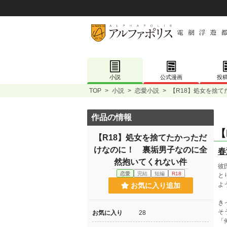
小説
公式漫画
投
TOP
>
小説
>
恋愛小説
>
【R18】処女を捨
作品の情報
【
【R18】処女を捨てたかっただ
けなのに！ 裏垢男子なのに全
春
然抱いてくれない件
彼
恋愛
完結
短編
R18
と
よ
お気に入り追加
き
そ
お気に入り
28
「