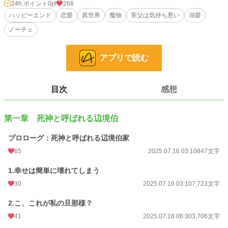
貞操の危機を感じたキーラは、父から逃げるために『嫁げば最後』と噂される、
24h.ポイント
0pt
266
死神と呼ばれる辺境伯家へと嫁ぐ算段を整えた。
ハッピーエンド
恋愛
異世界
魔物
実父は気持ち悪い
溺愛
ノーチェ
「あっ、俺のお嫁さんいらしゃ～いっ！」
自分を守るために跡継ぎを産むことを条件に嫁いだ辺境伯家。愛なんて要らない
アプリで読む
と思っていた彼女が出会ったのは、やたらと明るくどこか飄々とした若き辺境伯
だった。
予想に反して家族として温かく迎えられたキーラは、優しく明るい彼や辺境伯家
のみんなに心を開いて──？
目次
感想
父と兄を亡くしニ十七歳で当主になった死神辺境伯×実父から逃げるために嫁い
で来たヒロインの話です。
第一章 死神と呼ばれる辺境伯
※他サイト様でも公開しております。
プロローグ：死神と呼ばれる辺境伯家
65
2025.07.16 03:10
847文字
小説
228,747 位 / 228,747 件
1.幸せは簡単に壊れてしまう
恋愛
66,363 位 / 66,363 件
30
2025.07.16 03:10
7,723文字
お気に入り
155
2.こ、これが私の旦那様？
24h.ポイント
0 pt
41
2025.07.16 06:30
3,706文字
文字数
23,862