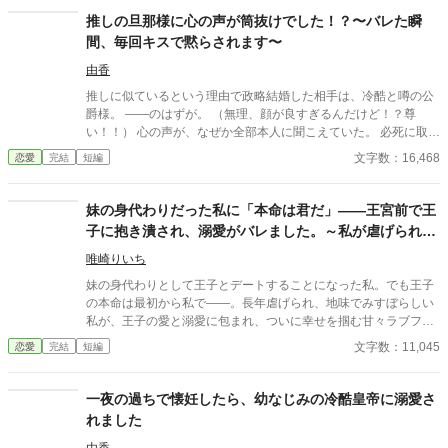
が、レイルドには隠している秘密……性癖があった。 ――君の××
推しの旦那様に心の声が筒抜けでした！？〜バレた瞬
××、触らせてもらえないだろうか？
間、毎回キスで黙らされます〜
由香
推しに似ているという理由で政略結婚した相手は、冷酷と噂の公
爵様。 ――のはずが。 （無理、顔が良すぎるんだけど！？尊
い！！） 心の声が、なぜか全部本人に聞こえていた。 必死に取り
繕うも時すでに遅し。 暴走する脳内実況を止めるたび、旦那様は
文字数：16,468
恋愛
完結
短編
なぜか――キスしてくる。 「黙らせるのにちょうどいい」 いや全
然よくないです！！むしろ悪化してます！！ 無表情公爵様 × 心の
声だだ漏れ令嬢 甘くて騒がしい新婚生活、開幕。
妹の身代わりだった私に「本命は君だ」――王宮前で王
子に抱き潰され、溺愛がバレました。～私が虐げられる
きっかけになった少年が、私と王子を結び付
唯崎りいち
妹の身代わりとして王子とデートすることになった私。でも王子
の本命は最初から私で――。長年虐げられ、地味でみすぼらしい
私が、王子の愛と溺愛に包まれ、ついに幸せを掴む甘々ラブファ
ンタジー。妹や家族との誤解、影武者の存在も絡み、ハラハラと
文字数：11,045
恋愛
完結
短編
胸キュンが止まらない物語。
一夜の過ちで懐妊したら、幼なじみの冷酷皇帝に溺愛さ
れました