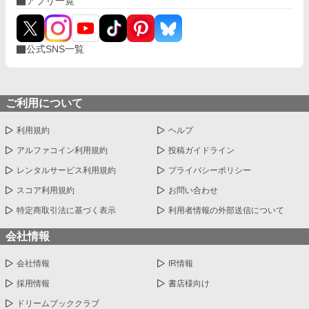
アプリ一覧
とを知ったステラは思いを諦めようとするが、突然現れたリード
は彼女に『ステラの身体《約束のお願い》』を迫って来て──？
誰がどう見ても両片思いな二人がお願いをきっかけに結ばれるま
で──。
公式SNS一覧
ご利用について
利用規約
ヘルプ
アルファコイン利用規約
投稿ガイドライン
レンタルサービス利用規約
プライバシーポリシー
スコア利用規約
お問い合わせ
特定商取引法に基づく表示
利用者情報の外部送信について
会社情報
会社情報
IR情報
採用情報
書店様向け
ドリームブッククラブ