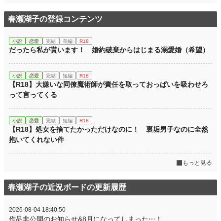
春瀬湖子の登録コンテンツ
小説
恋愛
完結
長編
R18
だったら私が貰います！ 婚約破棄からはじまる溺愛婚（希望）
小説
恋愛
完結
短編
R18
【R18】大嫌いな同僚魔術師が責任を取っておっぱいを吸わせろ
って言ってくる
小説
恋愛
完結
短編
R18
【R18】処女を捨てたかっただけなのに！ 裏垢男子なのに全然
抱いてくれない件
もっと見る
春瀬湖子の近況ボードの更新履歴
2026-08-04 18:40:50
作品非公開のお知らせ&8月になってしまった⋯！