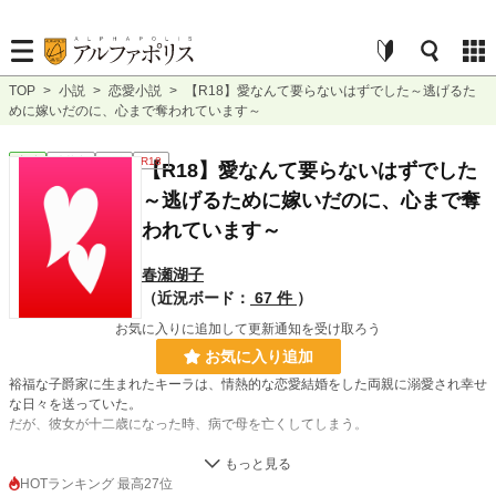
TOP
>
小説
>
恋愛小説
>
【R18】愛なんて要らないはずでした～逃げるた
めに嫁いだのに、心まで奪われています～
恋愛
連載中
長編
R18
【R18】愛なんて要らないはずでした
～逃げるために嫁いだのに、心まで奪
われています～
春瀬湖子
（近況ボード：
67 件
）
お気に入りに追加して更新通知を受け取ろう
お気に入り追加
裕福な子爵家に生まれたキーラは、情熱的な恋愛結婚をした両親に溺愛され幸せ
な日々を送っていた。
だが、彼女が十二歳になった時、病で母を亡くしてしまう。
母を溺愛していた父はそれから引きこもり、やっと部屋から出てきたのは四年後
だった。そして久方ぶりに会った父は、キーラと母を混同し、執着してくる。
HOTランキング 最高27位