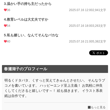
3.温かい手の持ち主だったから
更新日時
2025.07.16 21:00
36
2025.07.16 12:00
2,941文字
初回公開日時
2025.07.16 03:10
4.教育レベルは大丈夫ですか
週間ポイント
49 pt (46,319 位)
54
2025.07.16 18:00
3,263文字
月間ポイント
413 pt (38,140 位)
5.私も嬉しい、なんてそんなバカな
年間ポイント
40
9,519 pt (32,280 位)
2025.07.16 21:00
5,382文字
累計ポイント
31,099 pt (57,139 位)
春瀬湖子のプロフィール
明るくドタバタ、くすっと笑えてきゅんとさせたい。 そんなラブ
コメを書いています。 ハッピーエンド至上主義！ お気軽に仲良
くしてくださると嬉しいです～！ 絵も描きます。 イラスト系表
紙は自作です。
もっと見る