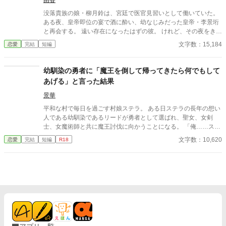
由香
没落貴族の娘・柳月鈴は、宮廷で医官見習いとして働いていた。
ある夜、皇帝即位の宴で酒に酔い、幼なじみだった皇帝・李景珩
と再会する。 遠い存在になったはずの彼。 けれど、その夜をきっ
かけに月鈴の運命は大きく動き出す。 冷酷と恐れられる皇帝が、
文字数：15,184
恋愛
完結
短編
なぜか彼女だけには甘すぎて――。
幼馴染の勇者に「魔王を倒して帰ってきたら何でもして
あげる」と言った結果
景華
平和な村で毎日を過ごす村娘ステラ。 ある日ステラの長年の想い
人である幼馴染であるリードが勇者として選ばれ、聖女、女剣
士、女魔術師と共に魔王討伐に向かうことになる。 「俺……ステ
ラと離れたくない」 そんなリードに、ステラは思わずこう告げ
文字数：10,620
恋愛
完結
短編
R18
る。 「そうだ‼ リードが帰ってきたら、私がリードのお願い、
一つだけなんでも叶えてあげる‼」 そんなとっさにステラから飛
び出た約束を胸に、リードは村を旅立つ。 それから半年、毎日リ
ードの無事を祈り続けるステラのもとに、リードの史上最速での
魔王城攻略の知らせが届く。 勇者一行はこれからたくさんの祝勝
パーティに参加した後、故郷に凱旋するというが、それと同時
に、パーティメンバーである聖女と女剣士、そして女魔術師の話
も耳にすることになる。 戦いの昂りを鎮める役割も担うという三
人は、戦いの後全員が重婚の認められた勇者の嫁になるというこ