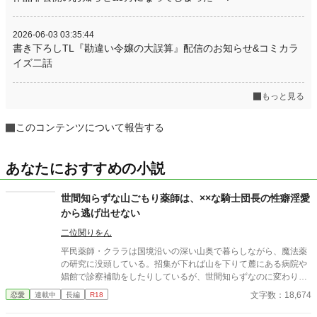
2026-06-03 03:35:44
書き下ろしTL『勘違い令嬢の大誤算』配信のお知らせ&コミカラ
イズ二話
もっと見る
このコンテンツについて報告する
あなたにおすすめの小説
世間知らずな山ごもり薬師は、××な騎士団長の性癖淫愛
から逃げ出せない
二位関りをん
平民薬師・クララは国境沿いの深い山奥で暮らしながら、魔法薬
の研究に没頭している。招集が下れば山を下りて麓にある病院や
娼館で診察補助をしたりしているが、世間知らずなのに変わりは
ない。 ある日、山の中で倒れている男性を発見。彼はなんと騎士
文字数：18,674
恋愛
連載中
長編
R18
団長・レイルドで女嫌いの噂を持つ人物だった。 当然女嫌いの噂
なんて知らないクララは良心に従い彼を助け、治療を施す。 だ