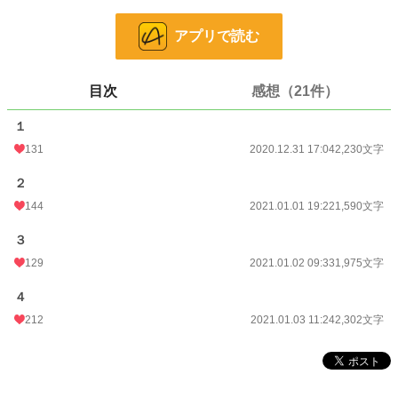
だが当人であるウォルス殿下は、淡々と受け入れてしまう。
アプリで読む
それどころか、お姉様の代わりに婚約者となった私には、これまでとは打って変
わって毎日花束を届けてくれ、ドレスをプレゼントしてくれる。
目次
感想（21件）
私は姉のやらかしにひたすら申し訳ないと思うばかりなのに、何やら殿下は生き
生きとして見えて――
１
131
2020.12.31 17:04
2,230文字
＝＝＝＝＝＝＝＝＝
お姉様のスピンオフ始めました。
２
「国を追い出された悪女は、隣国を立て直す」
https://www.alphapolis.co.jp/novel/465693299/193448482
144
2021.01.01 19:22
1,590文字
※無断転載・複写はお断りいたします。
３
129
2021.01.02 09:33
1,975文字
小説
12,802 位 / 228,743 件
４
恋愛
5,666 位 / 66,362 件
212
2021.01.03 11:24
2,302文字
お気に入り
4,007
24h.ポイント
71 pt