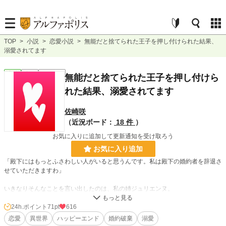
TOP
>
小説
>
恋愛小説
>
無能だと捨てられた王子を押し付けられた結果、
溺愛されてます
恋愛
完結
ｼｮｰﾄｼｮｰﾄ
無能だと捨てられた王子を押し付けら
れた結果、溺愛されてます
佐崎咲
（近況ボード：
18 件
）
お気に入りに追加して更新通知を受け取ろう
お気に入り追加
「殿下にはもっとふさわしい人がいると思うんです。私は殿下の婚約者を辞退さ
せていただきますわ」
いきなりそんなことを言い出したのは、私の姉ジュリエンヌ。
第二王子ウォルス殿下と私の婚約話が持ち上がったとき、お姉様は王家に嫁ぐの
に相応しいのは自分だと父にねだりその座を勝ち取ったのに。
24h.ポイント
71pt
616
ウォルス殿下は穏やかで王位継承権を争うことを望んでいないと知り、他国の王
恋愛
異世界
ハッピーエンド
婚約破棄
溺愛
太子に鞍替えしたのだ。