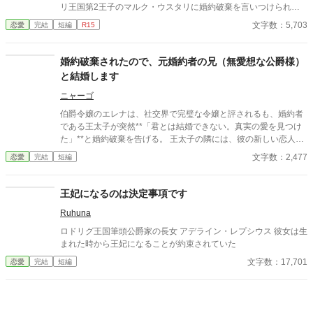
目を伏せ、指輪の縁を指先でなぞった。まるで、たいしたことで
リ王国第2王子のマルク・ウスタリに婚約破棄を言いつけられ
はない問いを少し考えているだけのようだった。 「そこまでじゃ
た。 「貴方とは婚約した覚えはありませんが？」 ＊よくある婚約
文字数：5,703
恋愛
完結
短編
R15
ない。ただ、会えない時間が長くなると、どうしても瑠奈のこと
破棄ものです ＊初投稿なので寛容な気持ちで見ていただけると嬉
を考えるんだ」 その瞬間、私は自分がどうやってあのタワーマ
しいです
ンションを出たのかさえ覚えていない。
婚約破棄されたので、元婚約者の兄（無愛想な公爵様）
と結婚します
ニャーゴ
伯爵令嬢のエレナは、社交界で完璧な令嬢と評されるも、婚約者
である王太子が突然**「君とは結婚できない。真実の愛を見つけ
た」**と婚約破棄を告げる。 王太子の隣には、彼の新しい恋人と
して庶民出身の美少女が。 「うわ、テンプレ展開すぎない？」と
文字数：2,477
恋愛
完結
短編
エレナは内心で呆れるが、王家の意向には逆らえず破談を受け入
れるしかない。 しかしその直後、王太子の兄である公爵アルベル
トが「俺と結婚しろ」と突如求婚。 無愛想で冷徹と噂されるアル
王妃になるのは決定事項です
ベルトだったが、実はエレナにずっと想いを寄せていた。 婚約破
Ruhuna
棄されたことで彼女を手に入れるチャンスが巡ってきたとばかり
に、強引に結婚へ持ち込もうとする。 「なんでこんな展開になる
ロドリグ王国筆頭公爵家の長女 アデライン・レプシウス 彼女は生
の！？』と戸惑うエレナだが、意外にもアルベルトは不器用なが
まれた時から王妃になることが約束されていた
らも優しく、次第に惹かれていく—— だが、その矢先、王太子が
文字数：17,701
恋愛
完結
短編
突然「やっぱり君が良かった」と復縁を申し出てきて……！？