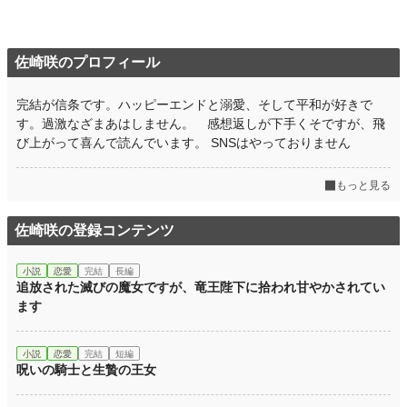
文字数
8,097
更新日時
2021.01.03 11:24
佐崎咲のプロフィール
初回公開日時
2020.12.31 17:04
初回完結日時
2021.01.03 12:09
完結が信条です。ハッピーエンドと溺愛、そして平和が好きで
す。過激なざまあはしません。 感想返しが下手くそですが、飛
週間ポイント
416 pt (16,420 位)
び上がって喜んで読んでいます。 SNSはやっておりません
月間ポイント
1,422 pt (19,580 位)
もっと見る
年間ポイント
15,763 pt (23,538 位)
累計ポイント
1,187,380 pt (4,911 位)
佐崎咲の登録コンテンツ
小説
恋愛
完結
長編
追放された滅びの魔女ですが、竜王陛下に拾われ甘やかされてい
ます
小説
恋愛
完結
短編
呪いの騎士と生贄の王女