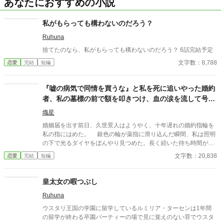
あなたにおすすめの小説
私がもらっても構わないのだろう？
Ruhuna
捨てたのなら、私がもらっても構わないのだろう？ 6話完結予定
文字数：8,788
恋愛
完結
短編
『嘘の病気で同情を買うな』と私を死に追いやった婚約
者、私の墓標の前で額を叩きつけ、血の涙を流して号泣
する大破滅！
熾星
婚姻届を出す前日、久世景人はようやく、十年遅れの婚約指輪を
私の指にはめた。 銀色の輪が薬指に滑り込んだ瞬間、私は照明
の下で光るダイヤをぼんやり見つめた。長く続いた待ち時間が、
やっと終わったような気がした。けれど次の瞬間、彼は私の手を
文字数：20,838
恋愛
完結
短編
見下ろし、まるで似合わない品物を評するように静かな声で言っ
た。 「正直、澪の手ってあまりきれいじゃないよな」 私は言葉
を失った。 景人はそのまま私の指先を取ると、さっきはめたば
皇太女の暇つぶし
かりの指輪を抜き取った。十年待ち続けた指輪は、彼の手のひら
Ruhuna
の上で冷たく光っていた。 「この指輪、瑠奈の手にあったほうが
似合うと思う」 私は手を引き戻し、信じられない思いで彼を見
ウスタリ王国の学園に留学しているルミリア・ターセンは1年間
た。 「どういう意味？ 瑠奈と結婚するつもりなの？」 景人は
の留学が終わる卒園パーティーの場で見に覚えのない罪でウスタ