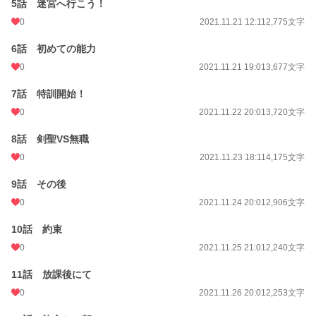
5話 迷宮へ行こう！
月間ポイント
0 pt (228,589 位)
0
2021.11.21 12:11
2,775文字
年間ポイント
238 pt (121,798 位)
6話 初めての能力
累計ポイント
39,055 pt (50,870 位)
0
2021.11.21 19:01
3,677文字
7話 特訓開始！
0
2021.11.22 20:01
3,720文字
8話 剣聖VS無職
0
2021.11.23 18:11
4,175文字
9話 その後
0
2021.11.24 20:01
2,906文字
10話 約束
0
2021.11.25 21:01
2,240文字
11話 放課後にて
0
2021.11.26 20:01
2,253文字