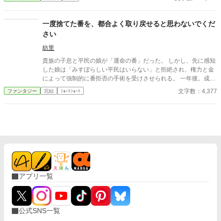
放を言い渡された清泉だったが、同じく国外追放を言い渡された
べてを失ってから「俺」の価値に気づいても、もう遅い。 これ
2人の生徒に異常なほど執着されてしまう。 追放前にスキル封印
は、恩を仇で返した連中が、自らの美容と健康を代償に破滅して
の処置をすると聞かされ、王都の通行門で部屋に閉じ込められた
一度捨てた番を、都合よく取り戻せると思わないでくだ
いく物語。
清泉は、生徒たちと兵士たちから逃れるためにユニークスキルを
さい
発動し………………目が覚めると子どもの姿になっていた。 容姿
のせいで子どもの頃から嫌な思いをたくさんしてきた清泉。 父親
紡里
に厳しく叩き込まれた剣道も、身を守るために身につけた護身の
貴族の子息と平民の娘が「運命の番」だった。 しかし、先に感知
ための武術も、力のない小さな体ではほとんど役に立たない。 可
した娘は「みすぼらしい平民はいらない」と拒絶され、権力と金
愛い女の子にしか見えない子どもになってしまった清泉を襲うト
によって強制的に番拒否の手術を受けさせられる。 一年後。成長
ラブルはまだまだ続くようで…… 楽しんでいただけたら、嬉しい
した子息は娘を番だと認識し、今度は「解除しろ」と迫ってき
文字数：4,377
ファンタジー
完結
ｼｮｰﾄｼｮｰﾄ
です。 ※ 画像はAIに描いてもらいましたが、文章は100％自分で
た。 それを拒んだ娘を、彼は「番の義務違反だ」と裁判に訴え
書いています。
る。 「拒否なさったのは、そちらです」震えながらも、少女は法
廷で自らの意思を語る。 運命か、尊厳か――下された判決は？
アプリ一覧
公式SNS一覧