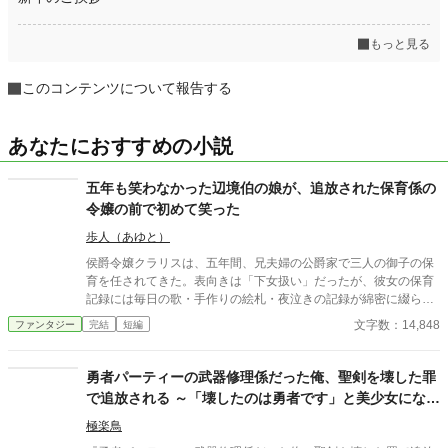
もっと見る
このコンテンツについて報告する
あなたにおすすめの小説
五年も笑わなかった辺境伯の娘が、追放された保育係の
令嬢の前で初めて笑った
歩人（あゆと）
侯爵令嬢クラリスは、五年間、兄夫婦の公爵家で三人の御子の保
育を任されてきた。表向きは「下女扱い」だったが、彼女の保育
記録には毎日の歌・手作りの絵札・夜泣きの記録が綿密に綴られ
ていた。「育児など侍女の手伝い。本物の貴族のすることではな
文字数：14,848
ファンタジー
完結
短編
いわ」兄嫁の侮辱に、クラリスは保育記録帳を置いて去る。訪ね
た先は、妻を亡くした辺境伯ロタールの屋敷だった。彼の娘リー
リャは六歳、母を亡くして以来、誰の前でも笑わなかった。「五
勇者パーティーの武器修理係だった俺、聖剣を壊した罪
年、御子さま方を見続けたあなたなら、リーリャの心も読めるだ
で追放される ～「壊したのは勇者です」と美少女になっ
ろうか」ロタールの不器用な依頼に、クラリスは静かに頷く。春
た聖剣が証言してくれたので、捨てられた
が来る頃、リーリャは初めて声を上げて笑った。クラリスの隣
極楽鳥
で、ロタールも気づくと微笑んでいた——五年ぶりに。