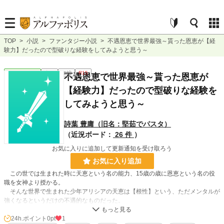
TOP
>
小説
>
ファンタジー小説
>
不遇恩恵で世界最強～貰った恩恵が【経
験力】だったので型破りな経験をしてみようと思う～
ファンタジー
完結
短編
R15
不遇恩恵で世界最強～貰った恩恵が
【経験力】だったので型破りな経験を
してみようと思う～
詩葉 豊庸（旧名：堅茹でパスタ）
（近況ボード：
26 件
）
お気に入りに追加して更新通知を受け取ろう
お気に入り追加
この世では生まれた時に天恵という名の能力、15歳の歳に恩恵という名の役
職を女神より授かる。
そんな世界で生まれた少年アリシアの天恵は【根性】という、ただメンタルが
強くなるというだけの不遇的なものだった。
周りからバカにされ続け、恩恵授与式の時こそはと意気込むが、得た恩恵は
【経験力】という役職ですらないものだった。
24h.ポイント
0pt
1