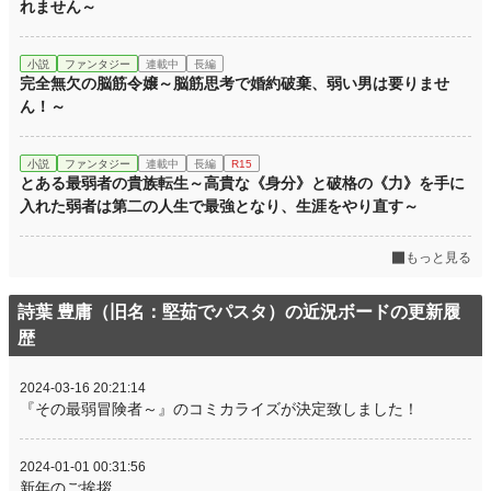
れません～
小説
ファンタジー
連載中
長編
完全無欠の脳筋令嬢～脳筋思考で婚約破棄、弱い男は要りませ
ん！～
小説
ファンタジー
連載中
長編
R15
とある最弱者の貴族転生～高貴な《身分》と破格の《力》を手に
入れた弱者は第二の人生で最強となり、生涯をやり直す～
もっと見る
詩葉 豊庸（旧名：堅茹でパスタ）の近況ボードの更新履
歴
2024-03-16 20:21:14
『その最弱冒険者～』のコミカライズが決定致しました！
2024-01-01 00:31:56
新年のご挨拶