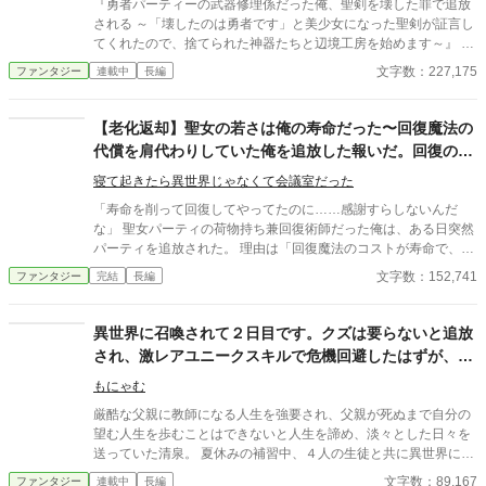
『勇者パーティーの武器修理係だった俺、聖剣を壊した罪で追放
される ～「壊したのは勇者です」と美少女になった聖剣が証言し
てくれたので、捨てられた神器たちと辺境工房を始めます～』 あ
らすじ 勇者パーティーの武器修理係ラウルは、戦えない無能とし
文字数：227,175
ファンタジー
連載中
長編
て仲間から見下されていた。 ある日、ラウルの警告を無視した勇
者が聖剣を折ってしまう。ところが責任を押しつけられたのはラ
ウルだった。 報酬も名誉も奪われ、パーティーを追放されたラウ
【老化返却】聖女の若さは俺の寿命だった〜回復魔法の
ルは、処分されることになった聖剣だけを引き取って辺境へ向か
代償を肩代わりしていた俺を追放した報いだ。回復のた
う。 廃村の鍛冶場で折れた聖剣を修理すると、まばゆい光の中か
びに毛が抜け、骨がスカスカになるが良い〜
ら銀髪の美しい女性が現れた。 「わたしを壊したのは勇者です。
寝て起きたら異世界じゃなくて会議室だった
そして、あなたこそがわたしの主です」 ラウルの外れ技能【原型
「寿命を削って回復してやってたのに……感謝すらしないんだ
復元】には、壊れた神器を本来の姿へ戻す力があった。 聖剣、神
な」 聖女パーティの荷物持ち兼回復術師だった俺は、ある日突然
盾、魔導鎧、古代要塞――。 捨てられた神器を直すたび、最強の
パーティを追放された。 理由は「回復魔法のコストが寿命で、も
美少女が仲間になっていく。 これは無能扱いされた修理師が、愛
うすぐ死ぬ無能はいらない」という勝手な思い込み。 だが、彼ら
文字数：152,741
ファンタジー
完結
長編
の重い神器たちと辺境工房を築き、やがて壊れかけた世界まで修
は知らなかった。 俺の正体が、この世界の生命を司る世界樹の根
理してしまう物語。
源そのものだったことを。 俺の寿命は無限であり、俺がパーティ
にいたからこそ、彼らは「若さ」と「健康」を維持できていたの
異世界に召喚されて２日目です。クズは要らないと追放
だ。 「俺がいなくなったら、誰が君たちの老化を止めるの？」 俺
され、激レアユニークスキルで危機回避したはずが、ト
がいなくなった途端、聖女たちの身体に異変が起きる。 回復魔法
ラブル続きで泣きそうです。
を唱えるたびに、自慢の金髪はバサバサと抜け落ち、肌は土色
もにゃむ
に。 若さに溺れていた彼女たちは、骨がスカスカになり、杖なし
厳酷な父親に教師になる人生を強要され、父親が死ぬまで自分の
では歩けない老婆のような姿へと変わり果てていく。 一方、解放
望む人生を歩むことはできないと人生を諦め、淡々とした日々を
された俺は隣国の美少女皇女に拾われ、世界樹の力で枯れた大地
送っていた清泉。 夏休みの補習中、４人の生徒と共に異世界に召
を森に変える「現人神」として崇められていた。 「今さら戻って
喚されてしまう。 召喚直後、職業がクズだから要らないと国外追
文字数：89,167
ファンタジー
連載中
長編
きて？ ……悪いけど、そのハゲ散らかした老婆、誰だっけ？」 す