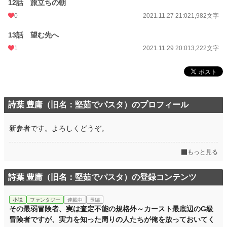
12話 旅立ちの朝
0
2021.11.27 21:02
1,982文字
13話 望む先へ
1
2021.11.29 20:01
3,222文字
詩葉 豊庸（旧名：堅茹でパスタ）のプロフィール
新参者です。よろしくどうぞ。
もっと見る
詩葉 豊庸（旧名：堅茹でパスタ）の登録コンテンツ
小説
ファンタジー
連載中
長編
その最弱冒険者、実は査定不能の規格外～カースト最底辺のG級
冒険者ですが、実力を知った周りの人たちが俺を放っておいてく