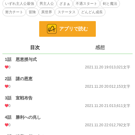
再び笑い者にされ、落ち込むアリシア。
いずれ主人公最強
男主人公
ざまぁ
不遇スタート
剣と魔法
だが、彼はふと思いつく。
努力チート
冒険
異世界
ステータス
どんどん成長
誰にも負けない強靭なメンタルを持つ俺が、誰にも真似できないような極限の
経験をすればどうなるのかと……
これはバケモノメンタルを持つ者が色々な経験を経て、少しずつ最強へと成長
アプリで読む
していき、その名を轟かせるまでの物語である。
小説
228,589 位 / 228,589 件
目次
感想
ファンタジー
53,248 位 / 53,248 件
1話 恩恵授与式
お気に入り
151
0
2021.11.20 19:01
3,021文字
24h.ポイント
0 pt
2話 謎の恩恵
文字数
38,527
0
2021.11.20 20:01
2,153文字
更新日時
2021.11.29 20:01
3話 宣戦布告
初回公開日時
2021.11.20 19:01
0
2021.11.20 21:01
3,611文字
初回完結日時
2021.11.29 20:01
4話 勝利への兆し
0
2021.11.20 22:01
2,792文字
週間ポイント
0 pt (228,589 位)