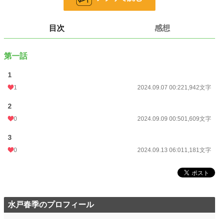
文字数
4,732
目次
感想
更新日時
2024.09.13 06:01
初回公開日時
2024.09.07 00:22
第一話
週間ポイント
0 pt (228,620 位)
1
月間ポイント
7 pt (116,421 位)
1
2024.09.07 00:22
1,942文字
年間ポイント
154 pt (131,694 位)
2
累計ポイント
2,024 pt (165,061 位)
0
2024.09.09 00:50
1,609文字
3
0
2024.09.13 06:01
1,181文字
水戸春季のプロフィール