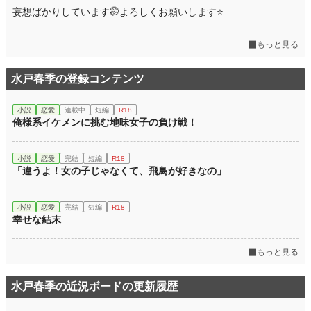
妄想ばかりしています🤭よろしくお願いします⭐
もっと見る
水戸春季の登録コンテンツ
小説
恋愛
連載中
短編
R18
俺様系イケメンに挑む地味女子の負け戦！
小説
恋愛
完結
短編
R18
「違うよ！女の子じゃなくて、飛鳥が好きなの」
小説
恋愛
完結
短編
R18
幸せな結末
もっと見る
水戸春季の近況ボードの更新履歴