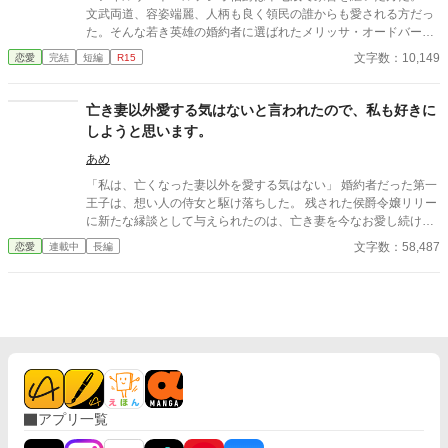
文武両道、容姿端麗、人柄も良く領民の誰からも愛される方だっ
た。そんな若き英雄の婚約者に選ばれたメリッサ・オードバーン
子爵令嬢は、自身を果報者と信じて疑っていなかった。 彼が屋
文字数：10,149
恋愛
完結
短編
R15
敷のメイドと関係を持っていると知る事になる、その時までは。
貴族に愛人がいる事など珍しくもない。そんな事は分かってい
るつもりだった。分かっていてそれでも、許せなかった。 メリ
亡き妻以外愛する気はないと言われたので、私も好きに
ッサにとってアイルザートは、本心から愛した人だったから。
しようと思います。
あめ
「私は、亡くなった妻以外を愛する気はない」 婚約者だった第一
王子は、想い人の侍女と駆け落ちした。 残された侯爵令嬢リリー
に新たな縁談として与えられたのは、亡き妻を今なお愛し続ける
英雄・辺境伯ヴィンセント。 「君を愛することはない」 そう言い
文字数：58,487
恋愛
連載中
長編
切る夫に、リリーは静かに微笑んで頷いた。 彼女にもまた、胸の
奥にしまい続ける”忘れられない人”がいたから。 互いに愛する人
を忘れられないまま始まった、冷え切った政略結婚。 しかし、使
用人や領民から慕われるリリーの優しさに触れるうち、ヴィンセ
ントの凍てついた心は少しずつ変わり始める。 ――気付けば、彼
女の笑顔を守りたいと思うほどに。 だが、その矢先。 ヴィンセン
トは、リリーが一人の男と親しげに語り合う姿を目撃してしま
う。 「あの男は誰だ」 「私の初恋の人です。……今も、その人だ
けを想っています」 激しく動揺し、彼女を責めるヴィンセント。
アプリ一覧
そんな夫を見つめ、リリーは不思議そうに首を傾げた。 「旦那様
だって、奥様以外は愛する気はないと仰っていたじゃないです