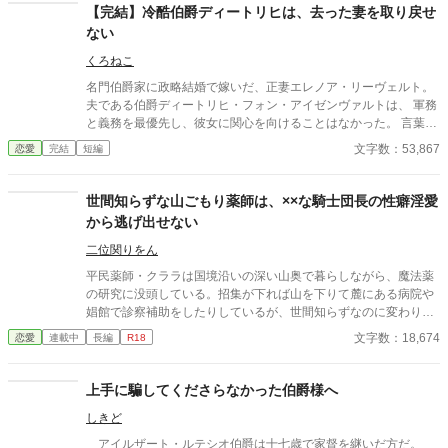
【完結】冷酷伯爵ディートリヒは、去った妻を取り戻せ
ない
くろねこ
名門伯爵家に政略結婚で嫁いだ、正妻エレノア・リーヴェルト。
夫である伯爵ディートリヒ・フォン・アイゼンヴァルトは、 軍務
と義務を最優先し、彼女に関心を向けることはなかった。 言葉
も、視線も、愛情も与えられない日々。それでも伯爵夫人として
文字数：53,867
恋愛
完結
短編
尽くし続けたエレノアは、ある一言をきっかけに、静かに伯爵家
を去る決意をする。 ――そして初めて、夫は気づく。 自分がどれ
ほど多くのものを、彼女から与えられていたのかを。 一方、エレ
世間知らずな山ごもり薬師は、××な騎士団長の性癖淫愛
ノアは新たな地でその才覚と人柄を評価され、 「必要とされる存
から逃げ出せない
在」として歩き始めていた。 去った妻を想い、今さら後悔する冷
酷伯爵。前を向いて生きる正妻令嬢。 これは、失ってから愛に気
二位関りをん
づいた男と、 二度と戻らないかもしれない夫婦の物語。 ――今さ
平民薬師・クララは国境沿いの深い山奥で暮らしながら、魔法薬
ら、遅いのです。
の研究に没頭している。招集が下れば山を下りて麓にある病院や
娼館で診察補助をしたりしているが、世間知らずなのに変わりは
ない。 ある日、山の中で倒れている男性を発見。彼はなんと騎士
文字数：18,674
恋愛
連載中
長編
R18
団長・レイルドで女嫌いの噂を持つ人物だった。 当然女嫌いの噂
なんて知らないクララは良心に従い彼を助け、治療を施す。 だ
が、レイルドには隠している秘密……性癖があった。 ――君の××
上手に騙してくださらなかった伯爵様へ
××、触らせてもらえないだろうか？
しきど
アイルザート・ルテシオ伯爵は十七歳で家督を継いだ方だ。