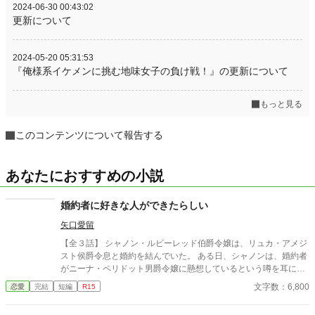
2024-06-30 00:43:02
更新について
2024-05-20 05:31:53
『俺様系イケメンに挑む地味女子の負け戦！』の更新について
もっと見る
このコンテンツについて報告する
あなたにおすすめの小説
婚約者に好きな人ができたらしい
矢口愛留
【全３話】 シャノン・ルビーレッド伯爵令嬢は、リュカ・アメジ
スト侯爵令息と婚約を結んでいた。 ある日、シャノンは、婚約者
がニーナ・ペリドット男爵令嬢に懸想しているという噂を耳にす
る。 シャノンは断罪を回避するため、リュカとの婚約を円満に解
文字数：6,800
恋愛
完結
短編
R15
消しようとするが――。 ※ エブリスタに習作として掲載したもの
を改稿した作品です。 ※ 小説家になろうにも掲載しています。