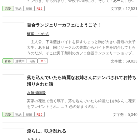
イブ付き）から始まり、登校中の腕組み、そして「あーん」が義
務付けられた手作り弁当。誰もが羨むラブラブっぷりだが、悠太
文字数：12,531
恋愛
完結
短編
R15
はこれを「家族愛」だと頑なに誤解（無視）している。 「ゆーた
は私の運命の相手なんだもん！」と、葵のデレデレは今日も過剰
の一途。周囲の冷やかしや、葵を狙う男子生徒のプレッシャーが
百合ランジェリーカフェにようこそ！
高まる中、悠太の**「幼馴染フィルター」**はついに限界を迎え
楠富 つかさ
る。 この溺愛っぷり、いつまで「家族」で通せるのか？ 甘すぎる
日常が、悠太の鈍感な理性を溶かし尽くす――最初からクライマ
主人公、下条藍はバイトを探すちょっと胸が大きい普通の女子
ックスの、超高濃度イチャイチャ・ラブコメ、開幕！
大生。ある日、同じサークルの先輩からバイト先を紹介してもら
うのだが、そこは男子禁制のカフェ併設ランジェリーショップ
で！？ ちょっとハレンチなお仕事カフェライフ、始まりま
文字数：59,023
青春
連載中
長編
R15
す！！ ※この物語はフィクションであり実在の人物・団体・法律
とは一切関係ありません。 表紙画像はAIイラストです。下着が生
成できないのでビキニで代用しています。
落ち込んでいたら綺麗なお姉さんにナンパされてお持ち
帰りされた話
水無瀬雨音
実家の花屋で働く璃子。落ち込んでいたら綺麗なお姉さんに花束
をプレゼントされ……？ 恋の始まりの話。
文字数：5,340
恋愛
完結
短編
R15
淫らに、咲き乱れる
あるまん