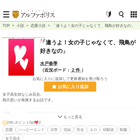
TOP
>
小説
>
恋愛小説
>
「違うよ！女の子じゃなくて、飛鳥が好きなの」
恋愛
完結
短編
R18
「違うよ！女の子じゃなくて、飛鳥が
好きなの」
水戸春季
（近況ボード：
2 件
）
お気に入りに追加して更新通知を受け取ろう
お気に入り追加
女子高生幼なじみ百合。
両片思いが発展するお話です。
小説
228,878 位 / 228,878 件
24h.ポイント
0pt
2
恋愛
66,383 位 / 66,383 件
恋愛
ハッピーエンド
日常
完結
百合
エロ
幼馴染
制服
お気に入り
4
女子高生