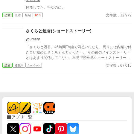
軽蔑してた、筈なのに。
文字数：12,979
恋愛
完結
短編
R15
さくらと遥香(ショートストーリー)
youmery
「さくらと遥香」46時間TV編で両想いになり、周りには内緒で付
き合い始めたさくちゃんとかっきー。 その後のメインストーリー
とはあまり関係してこない、単発で読めるショートストーリー集
です。 ※さくちゃん目線です。 ※さくちゃんとかっきーは周りに
文字数：67,015
恋愛
連載中
ｼｮｰﾄｼｮｰﾄ
内緒で付き合っています。メンバーにも事務所にも秘密にしてい
ます。 ※メインストーリーの長編「さくらと遥香」を未読でも楽
しめますが、46時間TV編だけでも読んでからお読みいただくこと
をおすすめします。 ※ショートストーリーはpixivでもほぼ同内容
で公開中です。
アプリ一覧