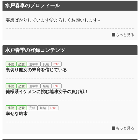
水戸春季のプロフィール
妄想ばかりしています🤭よろしくお願いします⭐
もっと見る
水戸春季の登録コンテンツ
小説
恋愛
連載中
長編
R18
裏切り魔女の末裔を信じている
小説
恋愛
連載中
短編
R18
俺様系イケメンに挑む地味女子の負け戦！
小説
恋愛
完結
短編
R18
幸せな結末
もっと見る