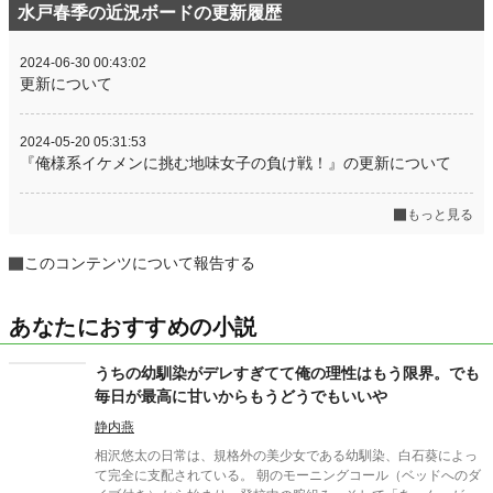
水戸春季の近況ボードの更新履歴
2024-06-30 00:43:02
更新について
2024-05-20 05:31:53
『俺様系イケメンに挑む地味女子の負け戦！』の更新について
もっと見る
このコンテンツについて報告する
あなたにおすすめの小説
うちの幼馴染がデレすぎてて俺の理性はもう限界。でも
毎日が最高に甘いからもうどうでもいいや
静内燕
相沢悠太の日常は、規格外の美少女である幼馴染、白石葵によっ
て完全に支配されている。 朝のモーニングコール（ベッドへのダ