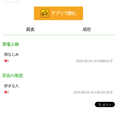
24h.ポイント
0 pt
アプリで読む
文字数
7,937
更新日時
2024.06.03 14:43
目次
感想
初回公開日時
2024.06.03 14:43
初回完結日時
2024.06.03 14:43
登場人物
週間ポイント
7 pt (78,785 位)
幼なじみ
月間ポイント
112 pt (63,279 位)
0
2024.06.03 14:43
966文字
年間ポイント
1,057 pt (83,024 位)
百合の初恋
累計ポイント
11,491 pt (91,329 位)
好きな人
2
2024.06.03 14:43
6,971文字