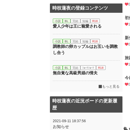
時枝蓮夜の登録コンテンツ
初
小説
BL
完結
短編
R18
愛人少年は王に寵愛される
新
小説
BL
完結
短編
R18
調教師の卵カップルはお互いを調教
し合う
旅
小説
BL
完結
ｼｮｰﾄｼｮｰﾄ
R18
無自覚な高級男娼の情夫
今
もっと見る
時枝蓮夜の近況ボードの更新履
歴
2021-09-11 18:37:56
お知らせ
あ