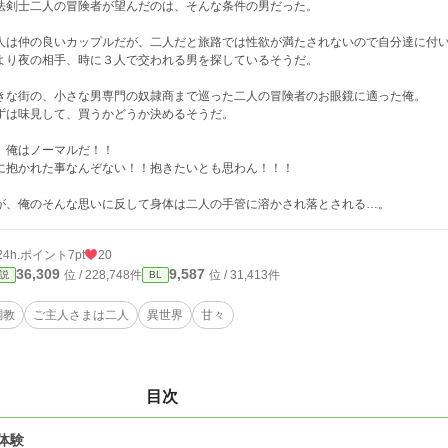
法剣士二人の冒険者が望んだのは、そんな条件の男だった。
人は仲の良いカップルだが、二人だと旅路では性欲が満たされないので自分達に付
より夜の相手、時に３人で交われる男を探しているそうだ。
きな街の、小さな男専門の奴隷商まで巡った二人の冒険者のお眼鏡に適った俺。
ずは味見して、買うかどうか決めるそうだ。
、俺はノーマルだ！！
に抱かれた事なんぞない！！抱きたいとも思わん！！！
が、俺のそんな思いに反して身体は二人の手管に溶かされ落とされる…。
24h.ポイント
7pt
20
36,309
9,587
位 / 228,748件
位 / 31,413件
説
BL
調教
ご主人さまは二人
異世界
甘々
目次
体験