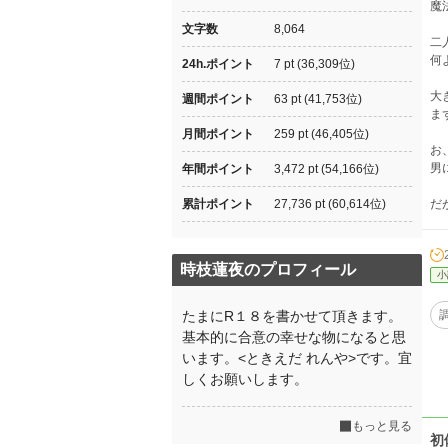
魔
文字数
8,064
二
何
24h.ポイント
7 pt (36,309位)
大
週間ポイント
63 pt (41,753位)
ま
月間ポイント
259 pt (46,405位)
お
男
年間ポイント
3,472 pt (54,166位)
累計ポイント
27,736 pt (60,614位)
だ
時枝蓮夜のプロフィール
小
たまにR１８を書かせて頂きます。
基本的に合意の幸せな物になると思
います。<ときえだ れんや>です。宜
しくお願いします。
もっと見る
初