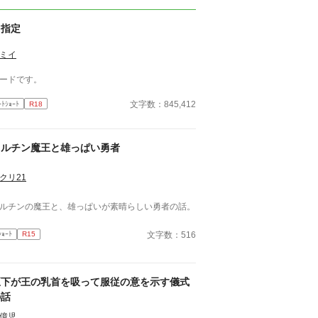
Ｒ指定
ミイ
ードです。
文字数：845,412
ｰﾄｼｮｰﾄ
R18
フルチン魔王と雄っぱい勇者
クリ21
ルチンの魔王と、雄っぱいが素晴らしい勇者の話。
文字数：516
ｼｮｰﾄ
R15
臣下が王の乳首を吸って服従の意を示す儀式
の話
億児