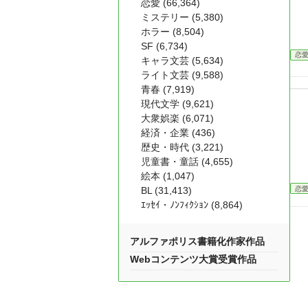
恋愛 (66,364)
ミステリー (5,380)
ホラー (8,504)
SF (6,734)
恋
キャラ文芸 (5,634)
ライト文芸 (9,588)
青春 (7,919)
現代文学 (9,621)
大衆娯楽 (6,071)
経済・企業 (436)
歴史・時代 (3,221)
児童書・童話 (4,655)
絵本 (1,047)
恋
BL (31,413)
ｴｯｾｲ・ﾉﾝﾌｨｸｼｮﾝ (8,864)
アルファポリス書籍化作家作品
Webコンテンツ大賞受賞作品