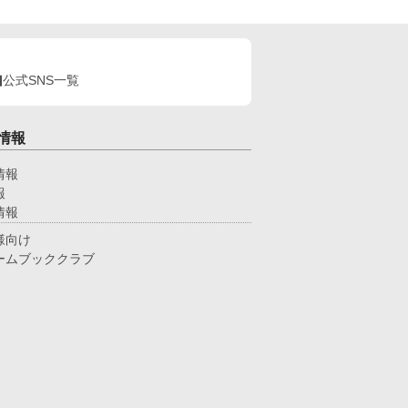
公式SNS一覧
情報
情報
報
情報
様向け
ームブッククラブ