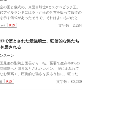
空の国と儀式の、真面目騎士×どスケベビッチ王。
代アイルランドには臣下が王の乳首を吸って服従の
を示す儀式があったそうで、それはよいものだと思
ましたので古代アイルランドとは特に関係なく王の
文字数：2,284
ｼｮｰﾄ
R15
首を吸ってもらいました。
冤罪で堕とされた最強騎士、狂信的な男たち
に包囲される
ンスーン
王国最強の聖騎士団長から一転、冤罪で生存率0%の
罰部隊へと叩き落とされたレオン。 泥にまみれて
なお気高く、圧倒的な強さを振るう彼に、狂った執
を抱く男たちが集結する。
文字数：80,239
編
R15