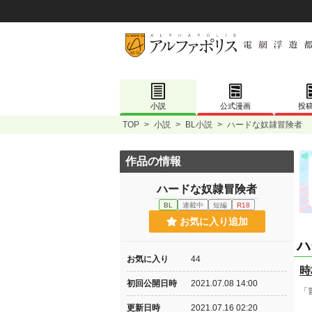
小説
公式漫画
投
TOP
>
小説
>
BL小説
>
ハードな奴隷冒険者
作品の情報
ハードな奴隷冒険者
BL
連載中
短編
R18
お気に入り追加
ハ
お気に入り
44
時
初回公開日時
2021.07.08 14:00
「
更新日時
2021.07.16 02:20