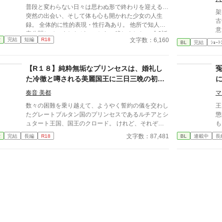
普段と変わらない日々は思わぬ形で終わりを迎える…
れるたび、耳元で囁かれるたび、心臓がバクバクす
架
突然の出会い、そして体も心も開かれた少女の人生
る。 なのに、ひなたの体はどんどん反応してしまっ
古
録。 全体的に性的表現・性行為あり。 他所で知人限
て…。 怒ったり照れたりしながらも、次第に蓮に惹
意
定公開していましたが、こちらに移しました。 全3話
かれていくひなた。 だけど、彼にはまだ知られてい
い
文字数：6,160
愛
完結
短編
R18
完結済みです。
BL
完結
ｼｮｰﾄ
ない秘密があって―― 「…ほんとは、ずっと前か
乳
ら、私…」 ただのメイドなんかじゃ終わりたくな
い。 恋と欲望が交差する、ちょっぴり危険な主従ラ
【R１８】純粋無垢なプリンセスは、婚礼し
ブストーリー。
た冷徹と噂される美麗国王に三日三晩の初夜
で蕩かされるほど溺愛される
奏音 美都
マ
数々の困難を乗り越えて、ようやく誓約の儀を交わし
​
たグレートブルタン国のプリンセスであるルチアとシ
懲
ュタート王国、国王のクロード。 けれど、それぞれ
も
の執務に追われ、誓約の儀から二ヶ月経っても夫婦の
着
文字数：87,481
愛
完結
長編
R18
BL
連載中
長
時間を過ごせずにいた。 そんなある日、ルチアの元
にクロードから別邸への招待状が届けられる。そこで
三日三晩の甘い蕩かされるような初夜を過ごしなが
ら、クロードの過去を知ることになる。 ２人の出会
いを描いた作品はこちら 「純粋無垢なプリンセスを
野盗から助け出したのは、冷徹と噂される美麗国王で
した」https://www.alphapolis.co.jp/novel/702276663/
443443630 ２人の誓約の儀を描いた作品はこちら
「純粋無垢なプリンセスは、冷徹と噂される美麗国王
と誓約の儀を結ぶ」 https://www.alphapolis.co.jp/nov