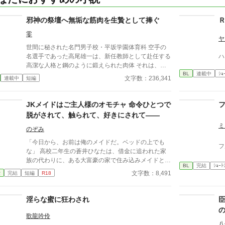
邪神の祭壇へ無垢な筋肉を生贄として捧ぐ
零
ヤ
世間に秘された名門男子校・平坂学園体育科 空手の
名選手であった高尾雄一は、新任教師として赴任する
ハ
高潔な人格と鋼のように鍛えられた肉体 それは、学
BL
連載中
ｼｮ
園にとって最高の生贄の候補に他ならなかった 至高
文字数：236,341
連載中
短編
の筋肉を持つ、精神を削られ意志をなくした青年を太
古の神に捧げるため、“水”、“風”、“土”の信奉者達が暗
躍する 意志をなくし筋肉の操り人形と化した“デク”
JKメイドはご主人様のオモチャ 命令ひとつで
消える教師 山奥の男子校で繰り広げられるダークフ
脱がされて、触られて、好きにされて――
ァンタジー
ミ
のぞみ
「今日から、お前は俺のメイドだ。ベッドの上でも
フ
な」 高校二年生の蒼井ひなたは、借金に追われた家
族の代わりに、ある大富豪の家で住み込みメイドとし
BL
完結
ｼｮｰﾄ
て働くことに。 そこは、まるでおとぎ話に出てきそ
文字数：8,491
愛
完結
短編
R18
うな大きな洋館。 でも、そこで待っていたのは、同
じ高校に通うちょっと有名な男の子――完璧だけど性
格が超ドSな御曹司、天城 蓮だった。 昼間は生徒会
淫らな蜜に狂わされ
長、夜は…ご主人様？ しかも、彼の命令はちょっと
普通じゃない。 「掃除だけじゃダメだろ？ ご主人
歌龍吟伶
様の癒しも、メイドの大事な仕事だろ？」 手を握ら
八