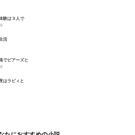
0
体験は３人で
10
生活
0
路でピアーズと
10
夜はラビィと
0
なたにおすすめの小説