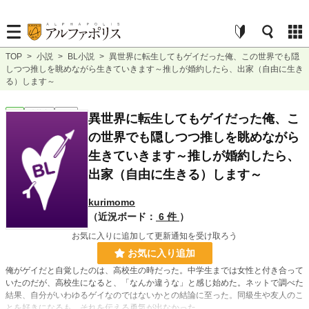
TOP
>
小説
>
BL小説
>
異世界に転生してもゲイだった俺、この世界でも隠
しつつ推しを眺めながら生きていきます～推しが婚約したら、出家（自由に生き
る）します～
BL
連載中
長編
異世界に転生してもゲイだった俺、こ
の世界でも隠しつつ推しを眺めながら
生きていきます～推しが婚約したら、
出家（自由に生きる）します～
kurimomo
（近況ボード：
6 件
）
お気に入りに追加して更新通知を受け取ろう
お気に入り追加
俺がゲイだと自覚したのは、高校生の時だった。中学生までは女性と付き合って
いたのだが、高校生になると、「なんか違うな」と感じ始めた。ネットで調べた
結果、自分がいわゆるゲイなのではないかとの結論に至った。同級生や友人のこ
とを好きになるも、それを伝える勇気が出なかった。