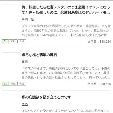
俺、転生したら社畜メンタルのまま超絶イケメンになっ
てた件～転生したのに、恋愛難易度はなぜかハードモー
ド
中岡 始
ブラック企業の激務で過労死した40歳の社畜・藤堂悠真。 目を覚
ますと、高校2年生の自分に転生していた。 しかも、鏡に映った
のは芸能人レベルの超絶イケメン。 転入初日から女子たちに囲ま
れ、学園中の話題の的に。 だが、社畜思考が抜けず**「これはマ
文字数：138,524
BL
完結
長編
ーケティング施策か？」**と疑うばかり。 そして、モテすぎて業
務過多状態に陥る。 弁当争奪戦、放課後のデート攻勢…悠真の平
穏は完全に崩壊。 そんな中、唯一冷静な男・藤崎颯斗の存在に救
虚ろな檻と翡翠の魔石
われる。 颯斗はやたらと落ち着いていて、悠真をさりげなくフォ
篠雨
ローする。 「お前といると、楽だ」 次第に悠真の中で、彼の存在
が大きくなっていき――。 「お前、俺から逃げるな」 颯斗の言葉
「本来の寿命まで、悪役の身体に入ってやり過ごしてよ」 不慮の
に、悠真の心は大きく揺れ動く。 転生×学園ラブコメ×じわじわ迫
事故で死んだ僕は、いい加減な神様の身勝手な都合により、異世
る恋。 これは、悠真が「本当に選ぶべきもの」を見つける物語。
界の悪役・レリルの器へ転生させられてしまう。 待っていたの
続編『元社畜の俺、大学生になってまたモテすぎてるけど、今度
は、一生を塔で過ごし、魔力を搾取され続ける孤独な日々。だ
文字数：290,556
BL
完結
長編
は恋人がいるので無理です』 かつてブラック企業で心を擦り減ら
が、僕を管理する強面の辺境伯・ヨハンが運んでくる薪や食事、
し、過労死した元社畜の男・藤堂悠真は、 転生した高校時代を経
そして不器用な優しさが、凍てついた僕の心を次第に溶かしてい
て、無事に大学生になった―― 恋人である藤崎颯斗と共に。 だ
く。 しかし、穏やかな時間は長くは続かない。魔力を捧げるたび
私の庇護欲を掻き立てるのです
が、大学という“自由すぎる”世界は、ふたりの関係を少しずつ揺
に脳内に流れ込む本物のレリルの記憶と領地を襲う未曾有の魔物
らがせていく。 「付き合ってるけど、誰にも言っていない」 その
まめ
の群れ。 「僕が、この場所と彼を守る方法はこれしかない」 記憶
選択が、予想以上のすれ違いを生んでいった。 モテ地獄の再来、
に翻弄され頭は混乱する中、魔石化するという残酷な決断を下そ
ぼんやりとした受けが、よく分からないうちに攻めに囲われてい
空気を読み続ける日々、 そして自分で自分を苦しめていた“頑張