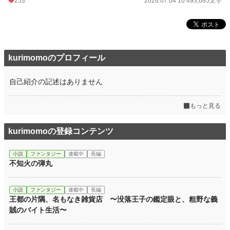
253
2026.07.04 10:49
3,685文字
kurimomoのプロフィール
自己紹介の記述はありません
もっと見る
kurimomoの登録コンテンツ
小説
ファンタジー
連載中
長編
不知火の弾丸
小説
ファンタジー
連載中
長編
王都の片隅、名もなき雑貨店 〜没落王子の鑑定眼と、粗野な義
賊のバイト生活〜