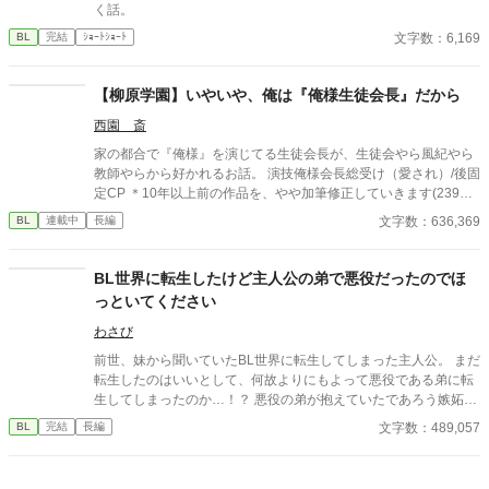
うとするが――。
く話。
る癖”。 甘えたくても甘えられない―― そんな悠真の隣で、颯斗
はずっと静かに手を差し伸べ続ける。 過去に縛られていた悠真
文字数：6,169
BL
完結
ｼｮｰﾄｼｮｰﾄ
が、未来を見つめ直すまでの じれ甘・再構築・すれ違いと回復の
キャンパス・ラブストーリー。 今度こそ、言葉にする。 「好きだ
【柳原学園】いやいや、俺は『俺様生徒会長』だから
よ」って、ちゃんと。
西園 斎
家の都合で『俺様』を演じてる生徒会長が、生徒会やら風紀やら
教師やらから好かれるお話。 演技俺様会長総受け（愛され）/後固
定CP ＊10年以上前の作品を、やや加筆修正していきます(239話
から完全新規)
文字数：636,369
BL
連載中
長編
BL世界に転生したけど主人公の弟で悪役だったのでほ
っといてください
わさび
前世、妹から聞いていたBL世界に転生してしまった主人公。 まだ
転生したのはいいとして、何故よりにもよって悪役である弟に転
生してしまったのか…！？ 悪役の弟が抱えていたであろう嫉妬に
抗いつつ転生生活を過ごす物語。
文字数：489,057
BL
完結
長編