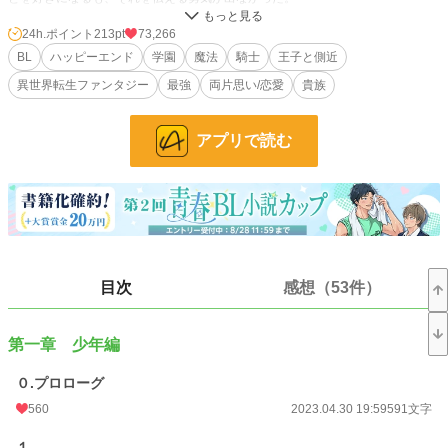
24h.ポイント
213pt
73,266
そうこうしているうちに、俺にはカミングアウトをする勇気がなく、こうして三
BL
ハッピーエンド
学園
魔法
騎士
王子と側近
十歳までゲイであることを隠しながら独身のままである。周りからはなぜ結婚し
異世界転生ファンタジー
最強
両片思い/恋愛
貴族
ないのかと聞かれるが、その追及を気持ちを押し殺しながら躱していく日々。俺
は幸せになれるのだろうか………。
アプリで読む
そんな日々の中、襲われている女性を助けようとして、腹部を刺されてしまっ
た。そして、同性婚が認められる、そんな幸せな世界への転生を祈り静かに息を
引き取った。
気が付くと、病弱だが高スペックな身体、アース・ジーマルの体に転生した。病
弱が理由で思うような生活は送れなかった。しかし、それには理由があっ
目次
感想（53件）
て………。
それから、偶然一人の少年の出会った。一目見た瞬間から恋に落ちてしまった。
その少年は、この国王子でそして、俺は側近になることができて………。
第一章 少年編
０.プロローグ
魔法と剣、そして貴族院など王道ファンタジーの中にBL要素を詰め込んだ作品
560
2023.04.30 19:59
591文字
となっております。R指定は本当の最後に書く予定なので、純粋にファンタジー
の世界のBL恋愛(両片思い)を楽しみたい方向けの作品となっております。
１