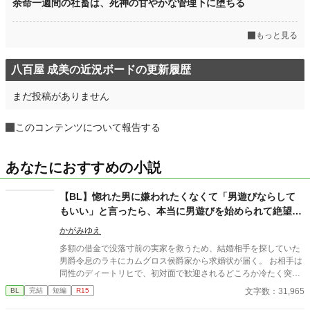
余命一週間の社畜は、死神の甘やかな管理下に堕ちる
もっと見る
八百屋 成美の近況ボードの更新履歴
まだ投稿がありません
このコンテンツについて報告する
あなたにおすすめの小説
【BL】惚れた男に嫌われたくなくて「男遊びならして
もいい」と言ったら、本当に男遊びを始められて絶望し
ている侯爵令息の話
かがみゆえ
多額の借金で没落寸前の実家を救うため、結婚相手を探していた
男爵令息のラキにカムグロス侯爵家から求婚状が届く。 お相手は
同性のディートリヒで、初対面で歓迎されるどころか冷たく突き
放されてしまう。 『必要最低限関わるな』 『愛人を作るな』
文字数：31,965
BL
完結
短編
R15
『男遊びならしてもいい』 ディートリヒから実家の借金を完済す