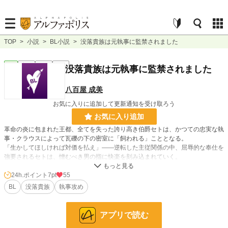
TOP
>
小説
>
BL小説
>
没落貴族は元執事に監禁されました
BL
完結
短編
R18
没落貴族は元執事に監禁されました
八百屋 成美
お気に入りに追加して更新通知を受け取ろう
お気に入り追加
革命の炎に包まれた王都、全てを失った誇り高き伯爵セトは、かつての忠実な執
事・クラウスによって瓦礫の下の密室に「飼われる」こととなる。
「生かしてほしければ対価を払え」――逆転した主従関係の中、屈辱的な奉仕を
強要されるセトは、憎むべき男の指に快楽を刻み込まれていく。
※はr18です。
24h.ポイント
7pt
55
BL
没落貴族
執事攻め
小説
38,555 位 / 228,882 件
アプリで読む
BL
10,559 位 / 31,447 件