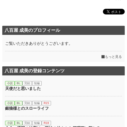
八百屋 成美のプロフィール
ご覧いただきありがとうございます。
もっと見る
八百屋 成美の登録コンテンツ
小説
BL
完結
短編
天使だと思いました
小説
BL
完結
短編
R15
銀狼様とのスローライフ
小説
BL
完結
短編
R18