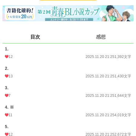
お気に入り
19
24h.ポイント
7 pt
文字数
11,157
更新日時
2025.11.20 21:25
目次
感想
初回公開日時
2025.11.20 21:25
1.
初回完結日時
2025.11.20 21:26
12
2025.11.20 21:25
1,392文字
週間ポイント
63 pt (41,753 位)
2.
13
2025.11.20 21:25
1,430文字
月間ポイント
224 pt (49,330 位)
3.
年間ポイント
10,930 pt (29,725 位)
7
2025.11.20 21:25
1,644文字
累計ポイント
10,979 pt (93,123 位)
4. ※
11
2025.11.20 21:25
4,019文字
5.
12
2025.11.20 21:25
2,672文字