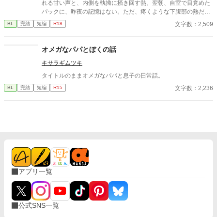
れる甘い声と、内側を執拗に掻き回す熱。翌朝、自室で目覚めた
パックに、昨夜の記憶はない。ただ、疼くような下腹部の熱だけ
が残っていた。 相談しようと向かった相手こそが、自分を侵食し
文字数：2,509
BL
完結
短編
R18
ている張本人だとも知らずに、パックは父の部屋の扉を開く。 こ
のお話はムーンライトでも投稿してます〜
オメガなパパとぼくの話
キサラギムツキ
タイトルのままオメガなパパと息子の日常話。
文字数：2,236
BL
完結
短編
R15
アプリ一覧
公式SNS一覧