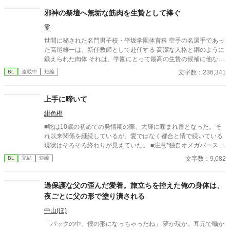
る条件を言われたラキは、学園で令息たちとの交流を満喫中。 褒
め上手なラキの周りには可愛い令息が集まり、推し活状態に。 一
邪神の祭壇へ無垢な筋肉を生贄として捧ぐ
方、ディートリヒだけが嫉妬で胃を痛める日々。 ラキへの恋心を
零
隠し続けた不器用侯爵令息に、幸せな未来は訪れるのか？ .
世間に秘された名門男子校・平坂学園体育科 空手の名選手であっ
た高尾雄一は、新任教師として赴任する 高潔な人格と鋼のように
鍛えられた肉体 それは、学園にとって最高の生贄の候補に他なら
なかった 至高の筋肉を持つ、精神を削られ意志をなくした青年を
文字数：236,341
BL
連載中
短編
太古の神に捧げるため、“水”、“風”、“土”の信奉者達が暗躍する 意
志をなくし筋肉の操り人形と化した“デク” 消える教師 山奥の男子
校で繰り広げられるダークファンタジー
上手に啼いて
紺色橙
■聡は10歳の初めての発情期の際、大輝に噛まれ番となった。そ
れ以来関係を継続しているが、愛ではなく都合と情で続いている
現状はそろそろ終わりが見えていた。 ■注意*独自オメガバース設
定。■『それは愛か本能か』と同じ世界設定です。関係は一切な
文字数：9,082
BL
完結
短編
し。
過保護な父の歪んだ愛着。旅立ちを控えた俺の身体は、
夜ごとに父の形で塗り潰される
中山(ほ)
「パックの中、僕の形になっちゃったね」 夢か現か。耳元で囁か