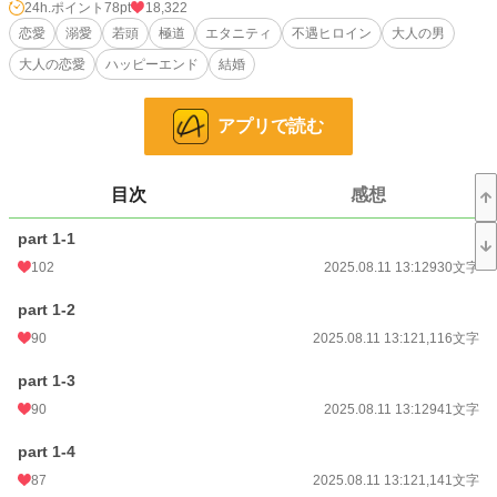
24h.ポイント
78pt
18,322
※完全なフィクションで作者の妄想です※
恋愛
溺愛
若頭
極道
エタニティ
不遇ヒロイン
大人の男
※違法行為を奨励するものではありません※
大人の恋愛
ハッピーエンド
結婚
小説
12,485 位 / 228,702 件
アプリで読む
恋愛
5,520 位 / 66,345 件
お気に入り
204
目次
感想
24h.ポイント
78 pt
part 1-1
文字数
164,090
102
2025.08.11 13:12
930文字
更新日時
2024.10.09 20:04
part 1-2
初回公開日時
2024.10.02 15:58
90
2025.08.11 13:12
1,116文字
初回完結日時
2024.10.09 20:05
part 1-3
週間ポイント
210 pt (24,275 位)
90
2025.08.11 13:12
941文字
月間ポイント
1,903 pt (16,459 位)
part 1-4
87
2025.08.11 13:12
1,141文字
年間ポイント
28,570 pt (15,654 位)