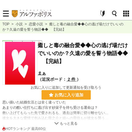
TOP
>
小説
>
恋愛小説
>
癒しと毒の融合愛◆◆心の逃げ場だけでいいの
か？久遠の愛を誓う物語◆◆ 【完結】
恋愛
完結
長編
R15
癒しと毒の融合愛◆◆心の逃げ場だけ
でいいのか？久遠の愛を誓う物語◆◆
【完結】
まぁ
（近況ボード：
2 件
）
お気に入りに追加して更新通知を受け取ろう
お気に入り追加
思い描いた結婚生活とは全く違っていた
あまりの酷い仕打ちに逃げ出す紗栄子を待ち受ける運命は？
救い上げてもらった先で愛されるも、過去は簡単に切り離せない…
彼女を大きな愛情で包み込む龍之介と組への背信もが彼女を襲う…
「…っく…っ…それならっ…だったら…私が何も思い出せないくらいっ…憂鬱で
苦痛過ぎる時間の記憶がなくなるくら…ぃ…壊して…」
HOTランキング 最高60位