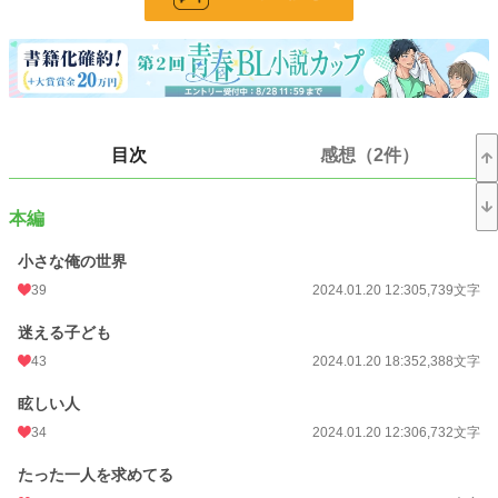
・固定CP α（貴族・穏やか・敬語・年上）×Ω（幸薄・無気力・流されやす
い・年下）
・ちょっと不思議な設定がある程度でファンタジー（魔法）割合は低め。
・オメガバースで本番ありなので、18歳未満の方はNG。そこそこの描写がある
回はタイトルまえに※入れてあります。
小説
25,147 位 / 228,623 件
目次
感想（2件）
BL
6,388 位 / 31,393 件
お気に入り
484
本編
24h.ポイント
21 pt
小さな俺の世界
文字数
111,990
39
2024.01.20 12:30
5,739文字
更新日時
2024.10.04 17:01
迷える子ども
43
2024.01.20 18:35
2,388文字
初回公開日時
2024.01.20 12:30
眩しい人
初回完結日時
2024.02.04 23:33
34
2024.01.20 12:30
6,732文字
週間ポイント
384 pt (17,296 位)
たった一人を求めてる
月間ポイント
825 pt (26,915 位)