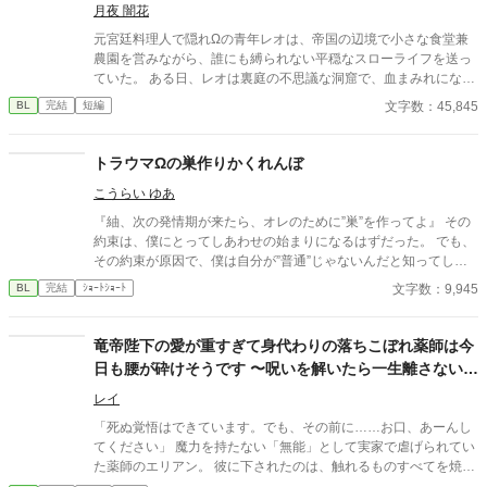
月夜 闇花
元宮廷料理人で隠れΩの青年レオは、帝国の辺境で小さな食堂兼
農園を営みながら、誰にも縛られない平穏なスローライフを送っ
ていた。 ある日、レオは裏庭の不思議な洞窟で、血まみれになっ
て倒れていた大柄な青年アレクを拾う。 彼の正体は、お忍びで辺
文字数：45,845
BL
完結
短編
境を訪れていた帝国最強のα皇帝だった。 身分を隠してレオの家
に居候することになったアレクは、レオの作る絶品の手料理と、
彼から漂う穏やかな香りに冷え切った心を溶かされていく。 一緒
トラウマΩの巣作りかくれんぼ
に土を耕し、美味しいご飯を分け合ううちに、相反するはずの二
こうらい ゆあ
人のフェロモンは心地よく調和していくが、やがて帝都からの追
手が迫り……。 手料理が繋ぐ心と体。身分差を越えた、最強α皇
『紬、次の発情期が来たら、オレのために”巣”を作ってよ』 その
帝と隠れΩ料理人の美味しくて甘い辺境スローライフが幕を開け
約束は、僕にとってしあわせの始まりになるはずだった。 でも、
る！ ※本作にはボーイズラブ要素およびオメガバース設定（α、
その約束が原因で、僕は自分が”普通”じゃないんだと知ってしま
β、Ωの概念やフェロモンに関する描写）が含まれています。苦手
った。 新しい恋人である優しいα・奏さんと暮らし始めても、あ
文字数：9,945
BL
完結
ｼｮｰﾄｼｮｰﾄ
な方は閲覧にご注意ください。
の日のトラウマは消えない。 彼に”巣”を見られるのが怖くて、発
情期が近付くたび、僕は小さな嘘をつく。 誰にも見つからない場
所で、ひとりぼっちで”巣”を作り、彼が帰って来る前に片付け
竜帝陛下の愛が重すぎて身代わりの落ちこぼれ薬師は今
る。 これは、“普通”のΩになれなかった僕と、大好きな恋人との
日も腰が砕けそうです 〜呪いを解いたら一生離さないと
かくれんぼ。 どうか、僕の”巣”が見つかりませんように。 ――そ
宣言されました〜
う願っているのに、本当は少しだけ、奏さんに見つけて欲しいと
レイ
願ってしまった僕のお話。
「死ぬ覚悟はできています。でも、その前に……お口、あーんし
てください」 魔力を持たない「無能」として実家で虐げられてい
た薬師のエリアン。 彼に下されたのは、触れるものすべてを焼き
尽くす「死の竜帝」ヴァレリウスへの、身代わりの婚姻だった。