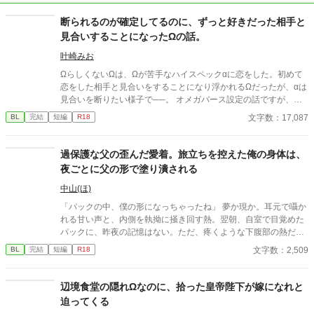
断られるのが確定してるのに、ずっと好きだった相手と
見合いすることになったΩの話。
叶崎みお
ΩらしくないΩは、Ωが苦手なハイスペックαに恋をした。初めて
恋をした相手と見合いをすることになり浮かれるΩだったが、αは
見合いを断りたい様子で──。 オメガバース設定の話ですが、作
中ではヒートしてません。両片想いのハピエンです。 他サイト様
文字数：17,087
BL
完結
短編
R18
にも投稿しております。
過保護な父の歪んだ愛着。旅立ちを控えた俺の身体は、
夜ごとに父の形で塗り潰される
中山(ほ)
「パックの中、僕の形になっちゃったね」 夢か現か。耳元で囁か
れる甘い声と、内側を執拗に掻き回す熱。翌朝、自室で目覚めた
パックに、昨夜の記憶はない。ただ、疼くような下腹部の熱だけ
が残っていた。 相談しようと向かった相手こそが、自分を侵食し
文字数：2,509
BL
完結
短編
R18
ている張本人だとも知らずに、パックは父の部屋の扉を開く。 こ
のお話はムーンライトでも投稿してます〜
辺境食堂の隠れΩなのに、拾った皇帝陛下が嫁になれと
迫ってくる