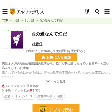
TOP
>
小説
>
BL小説
>
Ωの愛なんて幻だ
BL
完結
長編
R18
Ωの愛なんて幻だ
相音仔
お気に入りに追加して更新通知を受け取ろう
お気に入り追加
男性オメガの地位が最底辺の世界から、Ωが大事に愛しまれている世界へと迷い
込んでしまった青年。
愛されているのは分かるのに、育った世界の常識のせいで、なかなか素直になれ
ない日々。
このひとの愛はホンモノなのだろうか？自分はいったいどうすればいいのだろ
HOTランキング 最高15位
う。
24h.ポイント
21pt
1,335
「Ωの愛なんて幻だ」そう思っていた青年が答えを見つけるまでの物語。
恋愛
オメガバース
異世界転移
溺愛
※この小説はムーンライトノベルズでも投稿しています。向こうでは完結済み。
投稿は基本毎日22時。（休日のみ12時30と22時の2回）
アプリで読む