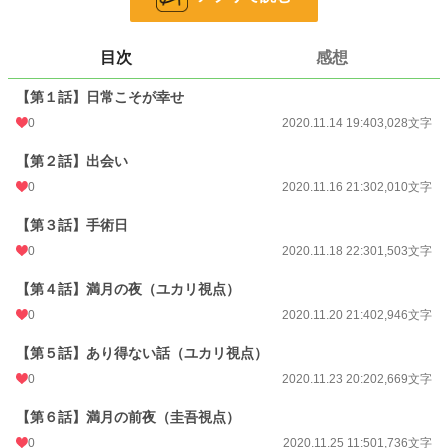
○悲恋っぽい恋愛・妖怪モノ・病室が舞台のお話。
○ユカリさんは網膜剥離での入院なので本来眼帯は必要無いのですが、演出っ
目次
感想
て事で大目に見て下さいm(_ _)m。
○微エロ表現がありますので、十五歳未満禁止でお願いします。
【第１話】日常こそが幸せ
【関連作品】
0
2020.11.14 19:40
3,028文字
『コイシイヒト』の登場人物が、少しだけ関わった短編です。
【第２話】出会い
小説
38,196 位 / 228,850 件
0
2020.11.16 21:30
2,010文字
恋愛
16,591 位 / 66,374 件
【第３話】手術日
お気に入り
6
0
2020.11.18 22:30
1,503文字
24h.ポイント
7 pt
【第４話】満月の夜（ユカリ視点）
0
2020.11.20 21:40
2,946文字
文字数
16,716
更新日時
2020.11.28 12:20
【第５話】あり得ない話（ユカリ視点）
0
2020.11.23 20:20
2,669文字
初回公開日時
2020.11.14 19:40
【第６話】満月の前夜（圭吾視点）
初回完結日時
2020.11.28 12:17
0
2020.11.25 11:50
1,736文字