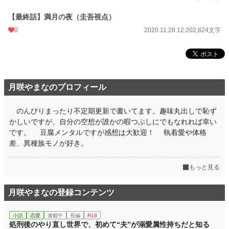
週間ポイント
0 pt (228,850 位)
【最終話】満月の夜（圭吾視点）
月間ポイント
56 pt (77,878 位)
0
2020.11.28 12:20
2,824文字
年間ポイント
385 pt (109,586 位)
累計ポイント
10,075 pt (96,440 位)
月咲やまなのプロフィール
のんびりまったり不定期更新で書いてます。趣味丸出しで恥ず
かしいですが、自分の空想が誰かの暇つぶしにでもなれれば幸い
です。 豆腐メンタルですが感想は大歓迎！ 執着愛や体格
差、異種族モノが好き。
もっと見る
月咲やまなの登録コンテンツ
小説
恋愛
連載中
長編
R18
処刑後のやり直し世界で、初めて“夫”が溺愛属性持ちだと知る