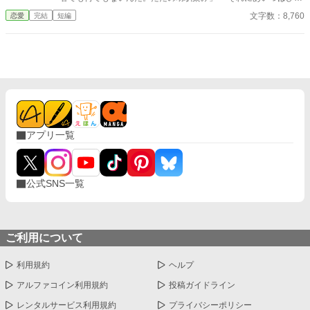
りで生きていけるから」 女性ながらに剣術を学ぶエレナは可愛げ
文字数：8,760
恋愛
完結
短編
がないという理由で、ほとんど婚約者同然の幼馴染から捨てられ
る。 けれど、 「エレナ嬢」 「なんでしょうか？」 「今日の夜会
のパートナーはお決まりですか？」 その言葉でパートナー同伴
の夜会に招待されていたことを思い出した。いつものとおりライ
アンと一緒に行くと思っていたので参加の返事を出していたの
だ。 「……いいえ」 当日の欠席は著しく評価を下げる。今後、
家庭教師として仕事をしていきたいと考えるのであれば、父親か
兄に頼んででも行った方がいいだろう。 「よければ僕と一緒に行
きませんか？」
アプリ一覧
公式SNS一覧
ご利用について
利用規約
ヘルプ
アルファコイン利用規約
投稿ガイドライン
レンタルサービス利用規約
プライバシーポリシー