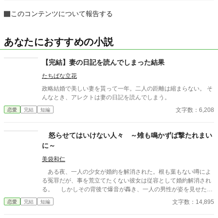
このコンテンツについて報告する
あなたにおすすめの小説
【完結】妻の日記を読んでしまった結果
たちばな立花
政略結婚で美しい妻を貰って一年。二人の距離は縮まらない。 そ
んなとき、アレクトは妻の日記を読んでしまう。
文字数：6,208
恋愛
完結
短編
怒らせてはいけない人々 ～雉も鳴かずば撃たれまい
に～
美袋和仁
ある夜、一人の少女が婚約を解消された。根も葉もない噂によ
る冤罪だが、事を荒立てたくない彼女は従容として婚約解消され
る。 しかしその背後で爆音が轟き、一人の男性が姿を見せた。
彼は少女の父親。 怒らせてはならない人々に繋がる少女の婚約
文字数：14,895
恋愛
完結
短編
解消が、思わぬ展開を導きだす。 なんとなくの一気書き。御笑
覧下さると幸いです。