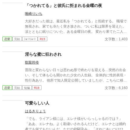
「つかれてる」と彼氏に拒まれる金曜の夜
唯崎りいち
大好きだった彼は、最近私を「つかれてる」と拒絶する。 職場で
無視され、家でも冷たく突き放され、ついに私は限界を迎えた。
涙とともに眠りについた、ある金曜日の夜。 変わり果てた二人の
関係は、予想もしない結末を迎える。
文字数：1,403
恋愛
完結
ｼｮｰﾄｼｮｰﾄ
R15
淫らな蜜に狂わされ
歌龍吟伶
普段と変わらない日々は思わぬ形で終わりを迎える…突然の出会
い、そして体も心も開かれた少女の人生録。 全体的に性的表現・
性行為あり。 他所で知人限定公開していましたが、こちらに移し
ました。 全3話完結済みです。
文字数：6,160
恋愛
完結
短編
R18
可愛らしい人
はるきりょう
「でも、ライアン様には、エレナ様がいらっしゃるのでは？」
「ああ、エレナね。よく勘違いされるんだけど、エレナとは婚約
者でも何でもないんだ。ただの幼馴染み」 「それにあいつはひと