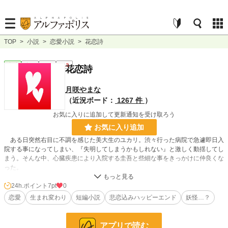
TOP
>
小説
>
恋愛小説
>
花恋詩
恋愛
完結
短編
R15
花恋詩
月咲やまな
（近況ボード：
1267 件
）
お気に入りに追加して更新通知を受け取ろう
お気に入り追加
ある日突然右目に不調を感じた美大生のユカリ。渋々行った病院で急遽即日入
院する事になってしまい、『失明してしまうかもしれない』と激しく動揺してし
まう。そんな中、心臓疾患により入院する圭吾と些細な事をきっかけに仲良くな
った。
たった一週間の短い出逢い。
24h.ポイント
7pt
0
恋愛
生まれ変わり
短編小説
悲恋込みハッピーエンド
妖怪…？
退院を前日に控えた夜。先の無い彼は、ユカリに一晩だけ側に居させて欲しい
と願い出た——
アプリで読む