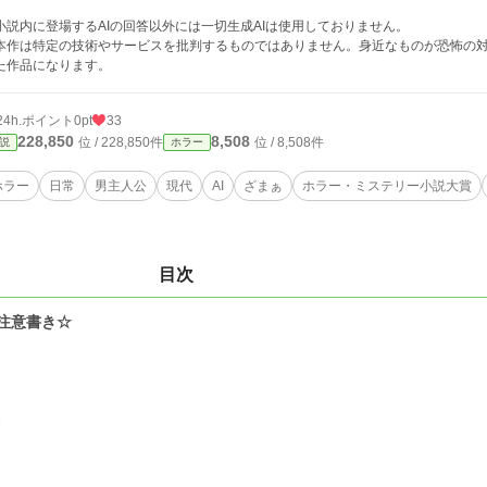
。
小説内に登場するAIの回答以外には一切生成AIは使用しておりません。
本作は特定の技術やサービスを批判するものではありません。身近なものが恐怖の
た作品になります。
24h.ポイント
0pt
33
228,850
8,508
位 / 228,850件
位 / 8,508件
説
ホラー
ホラー
日常
男主人公
現代
AI
ざまぁ
ホラー・ミステリー小説大賞
目次
注意書き☆
2
3