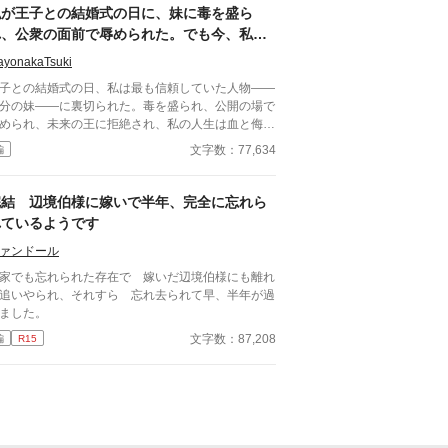
件簿第二弾！ ※毎回、20
私が王子との結婚式の日に、妹に毒を盛ら
0〜3000前後の文字数で更新します。 ※残酷なシ
れ、公衆の面前で辱められた。でも今、私は
ンが入る場合があります。 ※Illustration Suico
時を戻し、運命を変えに来た。
（@SuiCo_0）
ayonakaTsuki
子との結婚式の日、私は最も信頼していた人物――
分の妹――に裏切られた。毒を盛られ、公開の場で
められ、未来の王に拒絶され、私の人生は血と侮辱
中でそこで終わったかのように思えた。しかし、死
文字数：77,634
編
私を迎えたとき、不可能なことが起きた――私は同
回廊で、祭壇の前で目を覚まし、あらゆる涙、嘘、
して一撃の記憶をそのまま覚えていた。今、二度目
完結 辺境伯様に嫁いで半年、完全に忘れら
チャンスを得た私は、ただ一つの使命を持つ――真
れているようです
を突き止め、奪われたものを取り戻し、私を破滅さ
た者たちにその代償を払わせる。もはや、何も以前
ァンドール
ままではない。何も許されない。
家でも忘れられた存在で 嫁いだ辺境伯様にも離れ
追いやられ、それすら 忘れ去られて早、半年が過
ました。
文字数：87,208
編
R15