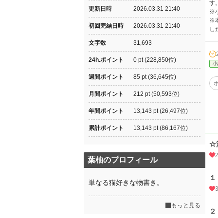
す
更新日時
2026.03.31 21:40
※
※
初回完結日時
2026.03.31 21:40
し
文字数
31,693
24h.ポイント
0 pt (228,850位)
小
週間ポイント
85 pt (36,645位)
月間ポイント
212 pt (50,593位)
年間ポイント
13,143 pt (26,497位)
累計ポイント
13,143 pt (86,167位)
☆
葉柚のプロフィール
１
単なる猫好きな物書き。
もっと見る
２