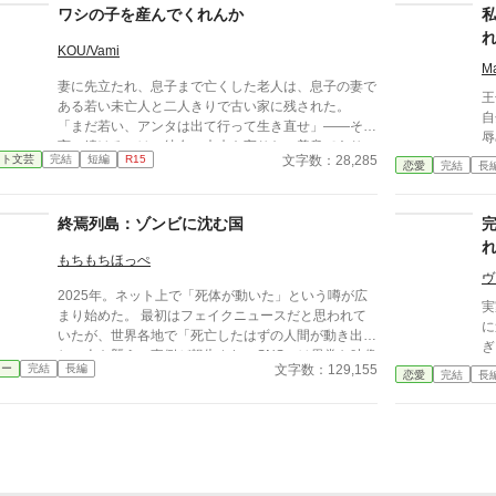
落、古い祠、忘れられた神々——それを訪ねること
む！ ※雨宮健の心霊事
ワシの子を産んでくれんか
は、彼のたった一つの愉しみだった。 大学時代、
0
民俗学の講義で准教授はこう言った。「神々は神では
ー
KOU/Vami
ない」。人が畏れ、従い、忖度したものがかみにな
様
M
妻に先立たれ、息子まで亡くした老人は、息子の妻で
る。その言葉がコウイチを変えた。 会社の営業で関
王
ある若い未亡人と二人きりで古い家に残された。
東のあちこちを歩きまわった。コウイチは仕事よりも
自
「まだ若い、アンタは出て行って生き直せ」――そう
土地の古老の話に耳を傾けることに熱中したほどだっ
辱
言い続けるのは、彼女の未来を守りたい善意であり、
た。 失業後、ふと見つけた資料にコウイチは目を
の
文字数：28,285
イト文芸
完結
短編
R15
同時に、自分の寂しさが露見するのを恐れる防波堤で
恋愛
完結
長
奪われた。 「名付け得ぬ神」。 東京の西、檜原村の
が
もあった。 しかし彼女は去らない。義父を一人にで
奥深く、コボレザワという場所にその祭祀を担った一
じ
きないという情と、家に残る最後の温もりを手放せな
族がいたという。山奥には祠があるらしい。だがもう
そ
終焉列島：ゾンビに沈む国
い心が、彼女の足を止めていた。 昼はいつも通り、
六十年も前に無人になってしまっているようだ。
の
義父と嫁として食卓を囲む。けれど夜になると、喪失
コウイチは訪ねてみることにする。 道中、奇妙な老
実
もちもちほっぺ
の闇と孤独が、二人の境界を静かに溶かしていく。
人に出会う。一人目は気のいい古書店主。二人目は何
せ
ヴ
ある夜を境に、彼女は“何事もない”顔で日々を回し始
かを知りながら口を閉ざす資料館の老人。そして三人
2025年。ネット上で「死体が動いた」という噂が広
の
め、老人だけが遺影を直視できなくなる。 救いのよ
目は—— 深い山中でコウイチはついに祠を見つけ
実
まり始めた。 最初はフェイクニュースだと思われて
うな笑顔と、罪のような温もり。 二人はやがて、外
た。巨大な岩を背にした祠は古び、壊れていたが、ま
に
いたが、世界各地で「死亡したはずの人間が動き出
の世界から少しずつ音を失い、互いだけを必要とする
だ人が来ている痕跡があった。 不穏な気配にコウイ
ぎ
し、人を襲う」事例が報告され、SNSには異常な映像
狭い家の中へ沈んでいく――。
チは振り向くが、なにもない。 日本の中心地・東
文字数：129,155
ラー
完結
長編
が拡散されていく。 会社帰り、三浦拓真は同僚の藤
恋愛
完結
長
京。そこからわずかにはずれた山の中に潜む秘密をめ
木とラーメン屋でその話題になる。冗談めかしていた
ぐる奇譚。
二人だったが、テレビのニュースで「都内の病院で死
亡した患者が看護師を襲った」と報じられ、店内の空
気が一変する。