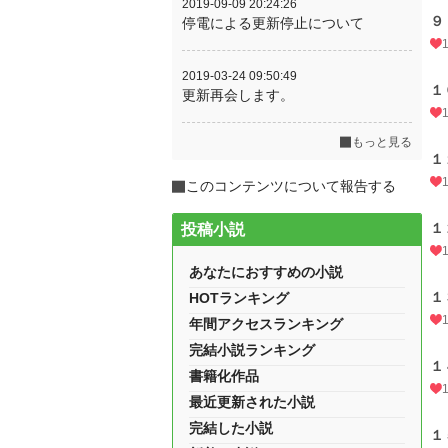
2019-09-09 20:24:26
９
停電による更新停止について
2019-03-24 09:50:49
１
更新再会します。
もっと見る
１
このコンテンツについて報告する
１
投稿小説
あなたにおすすめの小説
１
HOTランキング
年間アクセスランキング
完結小説ランキング
１
書籍化作品
最近更新された小説
完結した小説
１