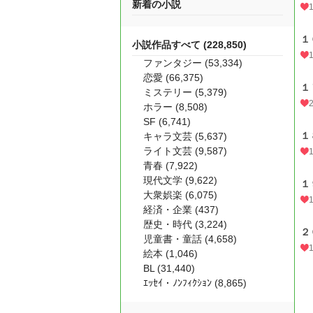
新着の小説
１
小説作品すべて (228,850)
ファンタジー (53,334)
恋愛 (66,375)
１
ミステリー (5,379)
ホラー (8,508)
SF (6,741)
１
キャラ文芸 (5,637)
ライト文芸 (9,587)
青春 (7,922)
現代文学 (9,622)
１
大衆娯楽 (6,075)
経済・企業 (437)
歴史・時代 (3,224)
２
児童書・童話 (4,658)
絵本 (1,046)
BL (31,440)
ｴｯｾｲ・ﾉﾝﾌｨｸｼｮﾝ (8,865)