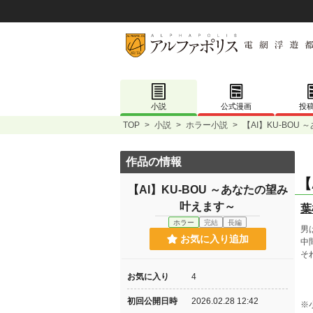
小説
公式漫画
投
TOP
>
小説
>
ホラー小説
>
【AI】KU-BOU
作品の情報
【
【AI】KU-BOU ～あなたの望み
叶えます～
葉
ホラー
完結
長編
男
お気に入り追加
中
そ
お気に入り
4
初回公開日時
2026.02.28 12:42
※