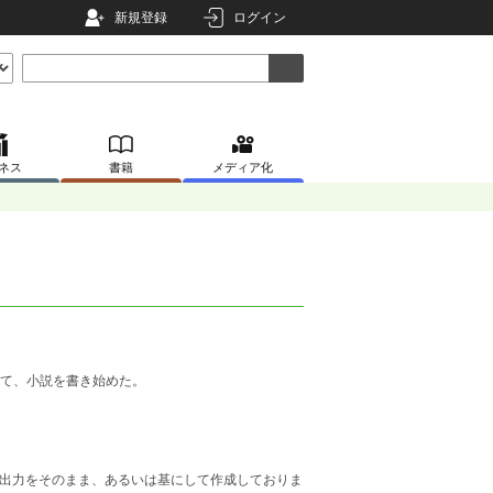
新規登録
ログイン
ネス
書籍
メディア化
して、小説を書き始めた。
よる出力をそのまま、あるいは基にして作成しておりま