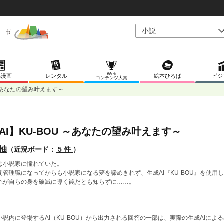
Web
稿漫画
レンタル
絵本ひろば
ビジ
コンテンツ大賞
 ～あなたの望み叶えます～
AI】KU-BOU ～あなたの望み叶えます～
柚
（近況ボード：
5 件
）
は小説家に憧れていた。
間管理職になってからも小説家になる夢を諦めきれず、生成AI『KU-BOU』を使用
れが自らの身を破滅に導く罠だとも知らずに……。
小説内に登場するAI（KU-BOU）から出力される回答の一部は、実際の生成AIに