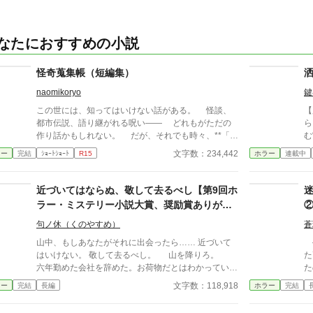
なたにおすすめの小説
怪奇蒐集帳（短編集）
naomikoryo
鍵
この世には、知ってはいけない話がある。 怪談、
【
都市伝説、語り継がれる呪い—— どれもがただの
ら
作り話かもしれない。 だが、それでも時々、**「本
む
物」**が紛れ込むことがある。 本書は、そんな“見
違
文字数：234,442
ラー
完結
ｼｮｰﾄｼｮｰﾄ
R15
ホラー
連載中
つけてしまった”怪異を集めた一冊である。 最後の
は
ページを閉じるとき、あなたは“何か”に気づくことに
が
なるだろう——。
意
近づいてはならぬ、敬して去るべし【第9回ホ
詰
ラー・ミステリー小説大賞、奨励賞ありがと
っくり返
うございました！】
め
句ノ休（くのやすめ）
蒼
怖くなる
山中、もしあなたがそれに出会ったら…… 近づいて
―
かしく
はいけない。 敬して去るべし。 山を降りろ。
た
ら
六年勤めた会社を辞めた。お荷物だとはわかっていた
た
し、むしろ清々しくもあった。 28歳のコウイチに
年
文字数：118,918
ラー
完結
長編
ホラー
完結
は、仕事より大切なものがあった。 田舎歩きだ。そ
時
こ大事なのが学生のときにかじった民俗学だ。廃集
て