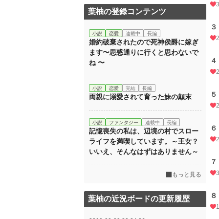
葉柚の登録コンテンツ
３
小説
恋愛
連載中
長編
婚約破棄されたので死神侯爵に嫁ぎ
ます〜思惑通りに行くと思わないで
４
ね 〜
小説
恋愛
完結
長編
５
両親に溺愛されて育った妹の顛末
小説
ファンタジー
連載中
長編
６
記憶喪失の私は、辺境の村でスロー
ライフを満喫しています。～王女？
いいえ、そんなはずはありません～
７
もっと見る
８
葉柚の近況ボードの更新履歴