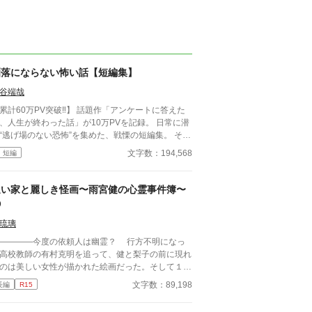
洒落にならない怖い話【短編集】
谷端哉
累計60万PV突破‼】 話題作「アンケートに答えた
、人生が終わった話」が10万PVを記録。 日常に潜
“逃げ場のない恐怖”を集めた、戦慄の短編集。 その
和感は、もう始まっている。 帰り道、誰もいない
文字数：194,568
短編
ずの部屋、何気ない会話。 どこにでもある日常
、ある瞬間、取り返しのつかない異常へと変わる。
味が分かると凍りつく話。 理由もなく、ただ追い
迷い家と麗しき怪画〜雨宮健の心霊事件簿〜
められていく話。 そして、最後の一行で現実がひ
②
る話。 1話1000〜2000文字。隙間時間で読
る短編ながら、 読み終えたあと、ふとした静寂が
琉璃
。 これはすべて、どこかで起きていてもお
―――今度の依頼人は幽霊？ 行方不明になっ
ない話。 ――あなたのすぐ隣でも。 洒落にな
高校教師の有村克明を追って、健と梨子の前に現れ
ない実話風・創作ホラー。
のは美しい女性が描かれた絵画だった。そして１５
前に島で起こった残酷な未解決事件。点と線を結ぶ
文字数：89,198
長編
R15
、新たな恐怖の幕開けとなる。 健と梨子、そし
強力な守護霊の楓ばぁちゃんと共に心霊事件に挑