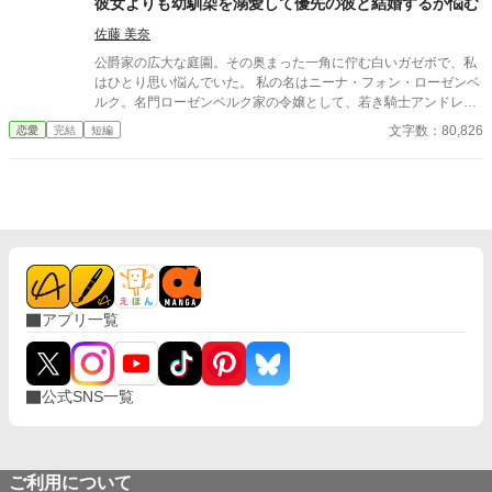
彼女よりも幼馴染を溺愛して優先の彼と結婚するか悩む
佐藤 美奈
公爵家の広大な庭園。その奥まった一角に佇む白いガゼボで、私
はひとり思い悩んでいた。 私の名はニーナ・フォン・ローゼンベ
ルク。名門ローゼンベルク家の令嬢として、若き騎士アンドレ・
フォン・ヴァルシュタインとの婚約がすでに決まっている。けれ
文字数：80,826
恋愛
完結
短編
ど、その婚約に心からの喜びを感じることができずにいた。 理由
はただ一つ。彼の幼馴染であるキャンディ・フォン・リエーヌ子
爵令嬢の存在。 アンドレは、彼女がすべてであるかのように振る
舞い、いついかなる時も彼女の望みを最優先にする。婚約者であ
る私の気持ちなど、まるで見えていないかのように。 そして、ア
ンドレはようやく自分の至らなさに気づくこととなった。 失われ
たニーナの心を取り戻すため、彼は様々なイベントであらゆる方
法を試みることを決意する。その思いは、ただ一つ、彼女の笑顔
を再び見ることに他ならなかった。
アプリ一覧
公式SNS一覧
ご利用について