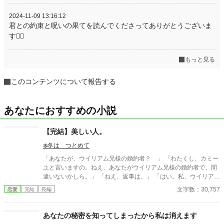
2024-11-09 13:16:12
君との約束と呪いの果てを読んでくださってありがとうございま
す🙇‍♀️
もっと見る
このコンテンツについて報告する
あなたにおすすめの小説
【完結】美しい人。
❄️冬は つとめて
「あなたが、ウイリアム兄様の婚約者？ 」 「わたくし、カミー
ユと言いますの。ねえ、あなたがウイリアム兄様の婚約者で、間
違いないかしら。」 「ねえ、返事は。」 「はい。私、ウイリアム
様と婚約しています ナンシー。ナンシー・ヘルシンキ伯爵令嬢
文字数：30,757
恋愛
完結
長編
です。」 彼女の前に現れたのは、とても美しい人でした。
あなたの秘密を知ってしまったから私は消えます