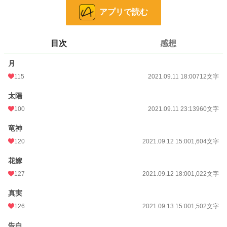
アプリで読む
9話完結です。
日本に酷似していますが、パラレルワールドです。
目次
感想
結婚は男女共に16歳以降になるとできます。携帯電話などはありません。
月
迷信めいた事も信じられていたりする、そんな世界です。
115
2021.09.11 18:00
712文字
太陽
小説
14,866 位 / 228,785 件
100
2021.09.11 23:13
960文字
恋愛
6,550 位 / 66,369 件
竜神
お気に入り
145
120
2021.09.12 15:00
1,604文字
24h.ポイント
56 pt
花嫁
文字数
10,598
127
2021.09.12 18:00
1,022文字
更新日時
2021.09.16 18:00
真実
初回公開日時
2021.09.11 18:00
126
2021.09.13 15:00
1,502文字
初回完結日時
2021.09.11 18:00
告白