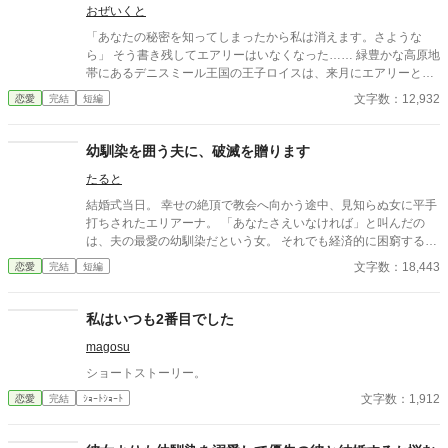
おぜいくと
「あなたの秘密を知ってしまったから私は消えます。さような
ら」 そう書き残してエアリーはいなくなった…… 緑豊かな高原地
帯にあるデニスミール王国の王子ロイスは、来月にエアリーと結
婚式を挙げる予定だった。エアリーは隣国アーランドの王女で、
文字数：12,932
恋愛
完結
短編
元々は政略結婚が目的で引き合わされたのだが、誰にでも平等に
接するエアリーの姿勢や穢れを知らない澄んだ目に俺は惹かれ
た。俺はエアリーに素直な気持ちを伝え、王家に代々伝わる指輪
幼馴染を囲う夫に、破滅を贈ります
を渡した。エアリーはとても喜んでくれた。俺は早めにエアリー
たると
を呼び寄せた。デニスミールでの暮らしに慣れてほしかったから
だ。初めは人見知りを発揮していたエアリーだったが、次第に打
結婚式当日。 幸せの絶頂で教会へ向かう途中、見知らぬ女に平手
ち解けていった。 そう思っていたのに。 エアリーは突然姿を消し
打ちされたエリアーナ。 「あなたさえいなければ」と叫んだの
た。俺が渡した指輪を置いて…… ※ストーリーは、ロイスとエア
は、夫の最愛の幼馴染だという女。 それでも経済的に困窮する実
リーそれぞれの視点で交互に進みます。
家を救うため、エリアーナは泣き寝入りするしかなかった。
文字数：18,443
恋愛
完結
短編
私はいつも2番目でした
magosu
ショートストーリー。
文字数：1,912
恋愛
完結
ｼｮｰﾄｼｮｰﾄ