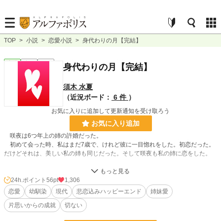
TOP
>
小説
>
恋愛小説
>
身代わりの月【完結】
恋愛
完結
短編
身代わりの月【完結】
須木 水夏
（近況ボード：
6 件
）
お気に入りに追加して更新通知を受け取ろう
お気に入り追加
咲夜は6つ年上の姉の許婚だった。
初めて会った時、私はまだ7歳で、けれど彼に一目惚れをした。初恋だった。
だけどそれは、美しい私の姉も同じだった。そして咲夜も私の姉に恋をした。
24h.ポイント
56pt
1,306
恋愛
幼馴染
現代
悲恋込みハッピーエンド
姉妹愛
‎⋆ ･‎⋆ ･‎⋆ ･‎⋆‎⋆ ･‎⋆ ･‎⋆ ･‎⋆
片思いからの成就
切ない
初投稿です。誤字脱字あると思います、すみません。