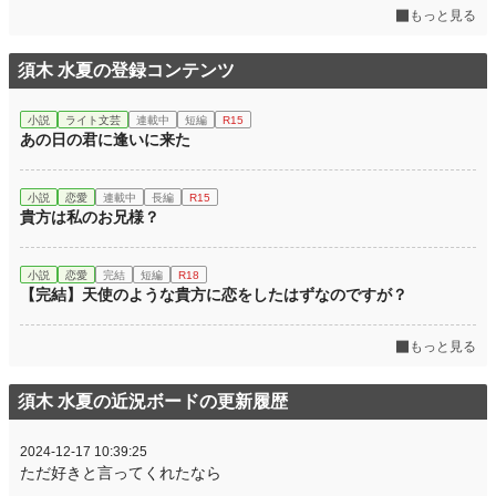
もっと見る
須木 水夏の登録コンテンツ
小説
ライト文芸
連載中
短編
R15
あの日の君に逢いに来た
小説
恋愛
連載中
長編
R15
貴方は私のお兄様？
小説
恋愛
完結
短編
R18
【完結】天使のような貴方に恋をしたはずなのですが？
もっと見る
須木 水夏の近況ボードの更新履歴
2024-12-17 10:39:25
ただ好きと言ってくれたなら