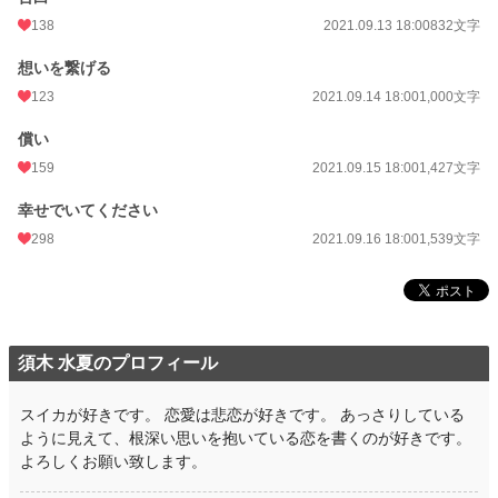
138
2021.09.13 18:00
832文字
週間ポイント
238 pt (22,670 位)
想いを繋げる
月間ポイント
1,122 pt (22,598 位)
123
2021.09.14 18:00
1,000文字
年間ポイント
17,211 pt (22,273 位)
償い
累計ポイント
138,200 pt (25,135 位)
159
2021.09.15 18:00
1,427文字
幸せでいてください
298
2021.09.16 18:00
1,539文字
須木 水夏のプロフィール
スイカが好きです。 恋愛は悲恋が好きです。 あっさりしている
ように見えて、根深い思いを抱いている恋を書くのが好きです。
よろしくお願い致します。